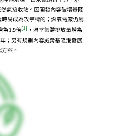
四天然氣接收站。因開發內容破壞基隆
戰時易成為攻擊標的；燃氣電廠仍屬
[1]
為1.9倍
，溫室氣體排放量增為
18年；另有規劃內容威脅基隆港發展
代方案。