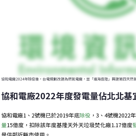
協和電廠2024年除役後，台電規劃改建為燃氣電廠，並「填海造陸」興建第四天然
協和電廠2022年度發電量佔北北基宜
協和電廠1、2號機已於2019年底
除役
，3、4號機202
量
15億度，扣除該年度基隆天外天垃圾焚化廠1.17億度
是供鄰近縣市使用。