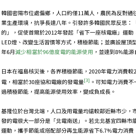
韓國密陽市位處偏鄉，人口約僅11萬人，農民為反對通
業生產環境，抗爭長達八年。引發許多韓國民眾反思：
的」，促使首爾於2012年發起「省下一座核電廠」運
LED燈、改變生活習慣等方式，積極節能；並廣設屋頂型
年6月
減少相當於96億度電的能源使用
，並達到8%能源
日本在福島核災後，各界積極節能，2020年電力消費較20
[3]
電，相當於30座協和電廠的發電量
。可知電力消費不
過積極節能，提高能源使用效率，變成負成長。
基隆位於台灣北端，人口及用電量均遠較鄰近縣市少，
發的電很大一部分是「北電南送」。若北北基宜四縣市
運動，攜手節能或搭配部分再生能源省下6.7%電力消