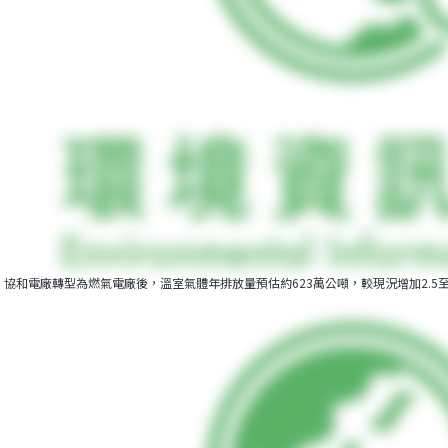
協和電廠轉型為燃氣電廠後，溫室氣體年排放量預估約623萬公噸，較現況增加2.5至