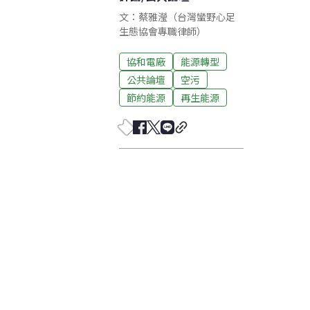
文：蔡雅瀅（台灣蠻野心足
生態協會專職律師）
協和電廠
能源轉型
公共論壇
空污
節約能源
再生能源