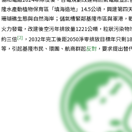
隆水產動植物保育區「填海造地」14.5公頃，興建第
珊瑚礁生態與自然海岸；儲氣槽緊鄰基隆市區與軍港，
火力發電，改建後空污年排放量1221公噸，粒狀污染物增
[2]
約三倍
，2032年完工後距2050淨零排放目標年只剩
等，引起基隆市民、環團、航商群起
反對
，要求提出替