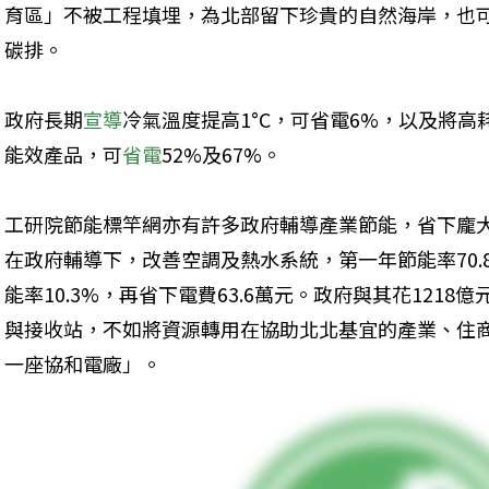
育區」不被工程填埋，為北部留下珍貴的自然海岸，也
碳排。
政府長期
宣導
冷氣溫度提高1°C，可省電6%，以及將
能效產品，可
省電
52%及67%。
工研院節能標竿網亦有許多政府輔導產業節能，省下龐
在政府輔導下，改善空調及熱水系統，第一年節能率70.
能率10.3%，再省下電費63.6萬元。政府與其花121
與接收站，不如將資源轉用在協助北北基宜的產業、住
一座協和電廠」。