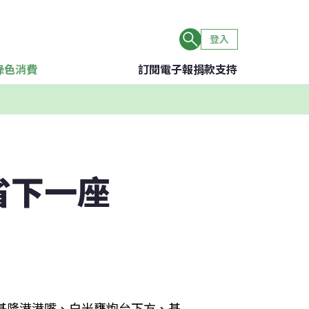
登入
綠色消費
訂閱電子報
捐款支持
省下一座
於基隆港港嘴、白米甕炮台下方、基