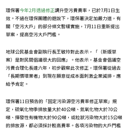
環保署
今年2月透過修正
調升空污費費率，已於7月1日生
效。不過在環保團體的遊說下，環保署決定加嚴力道，有
關「空污大戶」的部分條文暫緩實施，7月11日重新提出
草案，提高空污大戶門檻。
地球公民基金會副執行長王敏玲對此表示，「（新版草
案）是對民間倡議很大的回應」。他表示，基金會倡議空
污費合理化長達六年，初步觀察此次修正，環保署從過去
「長期慣壞業者」到現在願意從成本面刺激企業減排，應
給予肯定。
環保署11日預告的「固定污染源空污費率修正草案」規
定，硫氧化物季排放量大於40公噸、氮氧化物大於70公
噸、揮發性有機物大於90公噸，或粒狀污染物大於15公噸
的排放源，都必須採計較高費率。各項污染物的大戶門檻