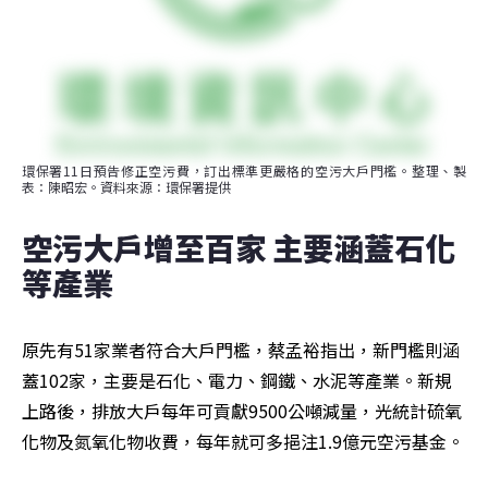
環保署11日預告修正空污費，訂出標準更嚴格的空污大戶門檻。整理、製
表：陳昭宏。資料來源：環保署提供
空污大戶增至百家 主要涵蓋石化
等產業
原先有51家業者符合大戶門檻，蔡孟裕指出，新門檻則涵
蓋102家，主要是石化、電力、鋼鐵、水泥等產業。新規
上路後，排放大戶每年可貢獻9500公噸減量，光統計硫氧
化物及氮氧化物收費，每年就可多挹注1.9億元空污基金。