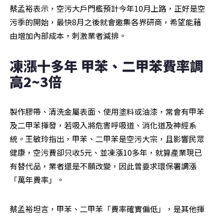
蔡孟裕表示，空污大戶門檻預計今年10月上路，正好是空
污季的開始，最快8月之後就會邀集各界研商，希望能藉
由增加內部成本，刺激業者減排。
凍漲十多年 甲苯、二甲苯費率調
高2~3倍
製作膠帶、清洗金屬表面、使用塗料或油漆，常會有甲苯
及二甲苯揮發，若吸入將危害呼吸道、消化道及神經系
統。王敏玲指出，甲苯、二甲苯是空污大宗，且影響民眾
健康，空污費卻只收5元、並凍漲10多年，就算產業現已
有替代品，業者還是不願改變，因此曾要求環保署調漲
「萬年費率」。
蔡孟裕坦言，甲苯、二甲苯「費率確實偏低」，是其他揮