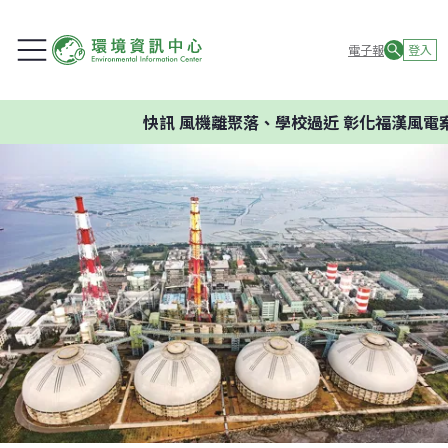
電子報
登入
快訊
風機離聚落、學校過近 彰化福漢風電案環