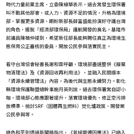
時代力量前黨主席、立委陳椒華表示，過去常發生環保署
叫不動其他部會，或人力、資源不足的情況，升格為環境
部，掌握更多資源，期盼新部長薛富盛能扮演好守護台灣
的角色，擺脫「經濟部環保局」護航開發的臭名。基隆市
前議員陳薇仲提到，希望新任部長能夠聘任真正為環境生
態保育公正審核的委員，開放公民參與落實民主。
看守台灣協會秘書長謝和霖呼籲，環境部盡速整併《廢棄
物清理法》及《資源回收再利用法》，並融入民間版本
「資源永續管理法」內容，為後代與生態永續努力。彰化
縣環境保護聯盟總幹事施月英則說，過去環保署常自認小
咖，環境部心態應跟著提升，落實環境優先，修正空污排
放標準、檢討SRF（固體再生燃料）焚化爐政策、開發案
公民參與等。
綠色和平則透過新聞稿指出，《氣候變遷因應法》已納入