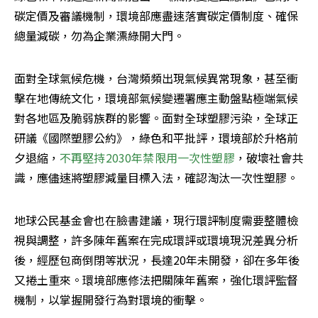
碳定價及審議機制，環境部應盡速落實碳定價制度、確保
總量減碳，勿為企業漂綠開大門。
面對全球氣候危機，台灣頻頻出現氣候異常現象，甚至衝
擊在地傳統文化，環境部氣候變遷署應主動盤點極端氣候
對各地區及脆弱族群的影響。面對全球塑膠污染，全球正
研議《國際塑膠公約》，綠色和平批評，環境部於升格前
夕退縮，
不再堅持2030年禁限用一次性塑膠
，破壞社會共
識，應儘速將塑膠減量目標入法，確認淘汰一次性塑膠。
地球公民基金會也在臉書建議，現行環評制度需要整體檢
視與調整，許多陳年舊案在完成環評或環境現況差異分析
後，經歷包商倒閉等狀況，長達20年未開發，卻在多年後
又捲土重來。環境部應修法把關陳年舊案，強化環評監督
機制，以掌握開發行為對環境的衝擊。