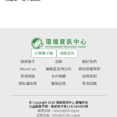
訂閱電子報
捐款支持
環境徵才
活動
關於我們
About us
編輯室自律公約
網站授權條款
常見問題
合作媒體
投稿須知
隱私權政策
獲獎紀錄
意見回饋
© Copyright 2026 環境資訊中心 版權所有
公益勸募字號：
衛部救字第1141364365號
服務信箱：
service@tnf.org.tw
投稿信箱：
infor@e-info.org.tw