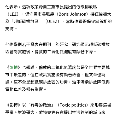
他表示，這項政策源自工黨市長提出的低碳排放區
（LEZ），保守黨市長強森（Boris Johnson）接任後擴大
為「超低碳排放區」（ULEZ），當時也獲得保守黨首相的
支持。
他也舉例若干發表在期刊上的研究，研究顯示超低碳排放
區管制實施後，倫敦的二氧化氮濃度有顯著下降。
《
彭博
》也報導，倫敦的二氧化氮濃度曾是全世界主要城
市中最差的，但在政策實施後有顯著改善。但文章也寫
道，這不全是超低碳排放區的功勞，油車污染排放降低與
電動車普及都有影響。
《彭博》以「有毒的政治」（Toxic politics）來形容這場
爭議。對波哥大、蒙特婁等有意提出空污管制的城市來