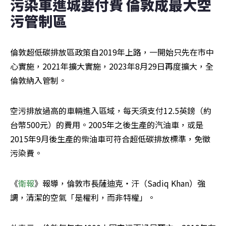
污染車進城要付費 倫敦成最大空
污管制區
倫敦超低碳排放區政策自2019年上路，一開始只先在市中
心實施，2021年擴大實施，2023年8月29日再度擴大，全
倫敦納入管制。
空污排放過高的車輛進入區域，每天須支付12.5英鎊（約
台幣500元）的費用。2005年之後生產的汽油車，或是
2015年9月後生產的柴油車可符合超低碳排放標準，免徵
污染費。
《
衛報
》報導，倫敦市長薩迪克・汗（Sadiq Khan）強
調，清潔的空氣「是權利，而非特權」。