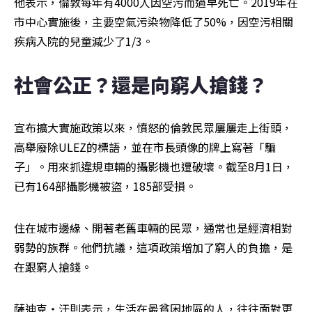
他表示，倫敦每年有4000人因空污而過早死亡。2019年在
市中心實施後，主要空氣污染物降低了50%，因空污相關
疾病入院的兒童減少了1/3。
社會公正？還是向窮人搶錢？
宣布擴大實施政策以來，憤怒的倫敦民眾屢屢走上街頭，
高舉廢除ULEZ的標語，並在市長頭像的牌上寫著「騙
子」。用來抓違規車輛的攝影機也遭破壞。截至8月1日，
已有164部攝影機被盜，185部受損。
住在城市邊緣、開著老舊車輛的民眾，通常也是經濟相對
弱勢的族群。他們抗議，這項政策增加了窮人的負擔，是
在跟窮人搶錢。
薩迪克・汗則表示，生活在最貧困地區的人，往往面對更