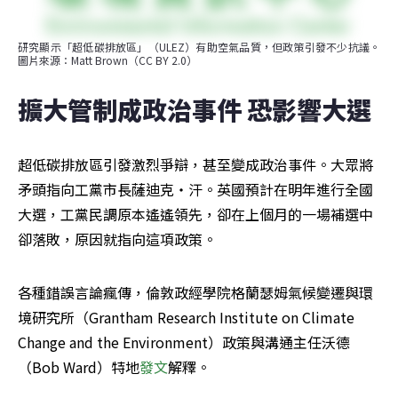
研究顯示「超低碳排放區」（ULEZ）有助空氣品質，但政策引發不少抗議。
圖片來源：Matt Brown（CC BY 2.0）
擴大管制成政治事件 恐影響大選
超低碳排放區引發激烈爭辯，甚至變成政治事件。大眾將
矛頭指向工黨市長薩迪克・汗。英國預計在明年進行全國
大選，工黨民調原本遙遙領先，卻在上個月的一場補選中
卻落敗，原因就指向這項政策。
各種錯誤言論瘋傳，倫敦政經學院格蘭瑟姆氣候變遷與環
境研究所（Grantham Research Institute on Climate 
Change and the Environment）政策與溝通主任沃德
（Bob Ward）特地
發文
解釋。