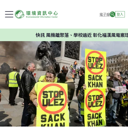
電子報
登入
快訊
風機離聚落、學校過近 彰化福漢風電案環委建