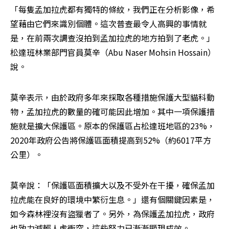
「每隻孟加拉虎都有獨特的條紋，我們正在分析影像，希
望藉由它們來識別個體。這次普查最令人高興的事情就
是，在前兩次調查沒拍到孟加拉虎的地方拍到了老虎。」
松達班林業部門官員莫辛（Abu Naser Mohsin Hossain）
說。
莫辛表示，由於政府多年來採取各種措施保護大型貓科動
物，孟加拉虎的數量的確可能因此增加。其中一項保護措
施就是擴大保護區。原本的保護區占松達班地區的23%，
2020年政府公告將保護區面積提高到52%（約6017平方
公里）。
莫辛說：「保護區面積擴大以及不受外在干擾，確保孟加
拉虎能在良好的環境中繁衍生息。」還有個關鍵因素是，
如今森林裡沒有盜獵者了。另外，為保護孟加拉虎，政府
也致力減輕人虎衝突，這些努力已漸漸顯現成效。