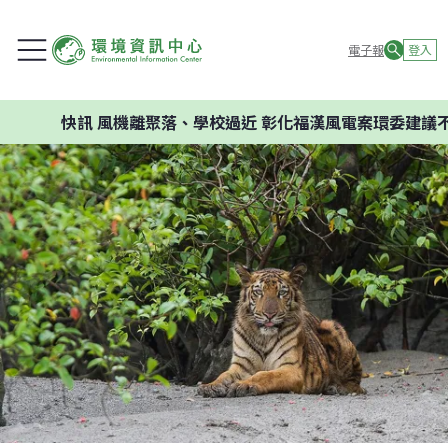
電子報
登入
快訊
風機離聚落、學校過近 彰化福漢風電案環委建議不應開發