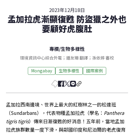
2023年12月18日
孟加拉虎漸顯復甦 防盜獵之外也
要顧好虎腹肚
專欄
/
生物多樣性
環境資訊中心綜合外電；鍾友珊 翻譯；孫依婷 審校
Mongabay
生物多樣性
國際案例
孟加拉西南邊境、世界上最大的紅樹林之一的松達班
（Sundarbans），代表物種孟加拉虎（學名：
Panthera 
tigris tigris
）傳來日漸復甦的好消息！五年前，當地孟加
拉虎族群數量一度下滑，與鄰國印度和尼泊爾的老虎復育