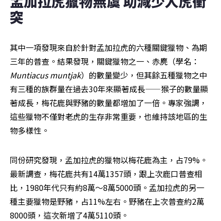
孟加拉虎獵物無虞 助減少人虎衝
突
其中一項發現來自於針對孟加拉虎的六種關鍵獵物、為期
三年的普查。結果發現，關鍵獵物之一、赤麂（學名：
Muntiacus muntjak
）的數量變少，但其餘五種獵物之中
有三種的族群量在過去30年來顯著成長——猴子的數量顯
著成長，梅花鹿與野豬的數量都增加了一倍。專家強調，
這些獵物不僅對老虎的生存非常重要，也維持該地區的生
物多樣性。
同份研究發現，孟加拉虎的獵物以梅花鹿為主，占79%。
最新調查，梅花鹿共有14萬1357頭，跟上次鹿口普查相
比，1980年代只有約8萬～8萬5000頭。孟加拉虎的另一
種主要獵物是野豬，占11%左右。野豬在上次普查約2萬
8000頭，這次新增了4萬5110頭。