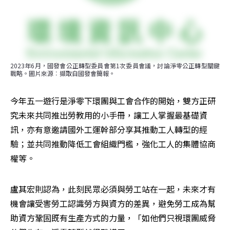
2023年6月，國發會公正轉型委員會第1次委員會議，討論淨零公正轉型關鍵
戰略。圖片來源︰擷取自國發會簡報。
今年五一遊行是淨零下環團與工會合作的開始，雙方正研
究未來共同推出勞教用的小手冊，讓工人掌握最基礎資
訊，亦有意邀請國外工運幹部分享其推動工人轉型的經
驗；並共同推動降低工會組織門檻，強化工人的集體協商
權等。
盧其宏則認為，此刻民眾必須與勞工站在一起，未來才有
機會讓受害勞工認識勞方與資方的差異，避免勞工成為幫
助資方鞏固既有生產方式的力量，「如他們只視環團威脅