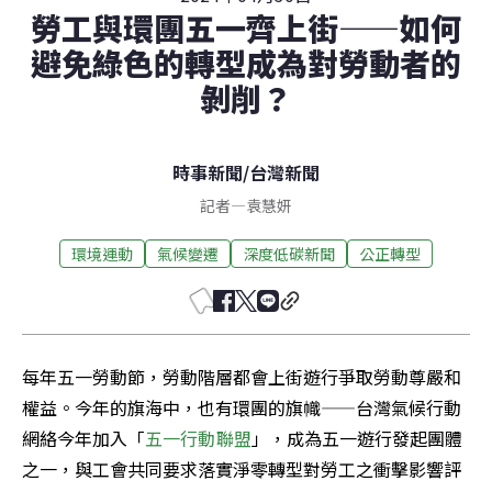
勞工與環團五一齊上街——如何
避免綠色的轉型成為對勞動者的
剝削？
時事新聞
/
台灣新聞
記者
—
袁慧妍
環境運動
氣候變遷
深度低碳新聞
公正轉型
每年五一勞動節，勞動階層都會上街遊行爭取勞動尊嚴和
權益。今年的旗海中，也有環團的旗幟——台灣氣候行動
網絡今年加入「
五一行動聯盟
」，成為五一遊行發起團體
之一，與工會共同要求落實淨零轉型對勞工之衝擊影響評