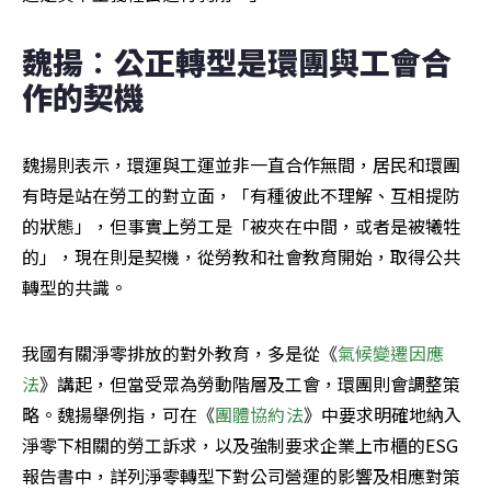
魏揚︰公正轉型是環團與工會合
作的契機
魏揚則表示，環運與工運並非一直合作無間，居民和環團
有時是站在勞工的對立面，「有種彼此不理解、互相提防
的狀態」，但事實上勞工是「被夾在中間，或者是被犧牲
的」，現在則是契機，從勞教和社會教育開始，取得公共
轉型的共識。
我國有關淨零排放的對外教育，多是從《
氣候變遷因應
法
》講起，但當受眾為勞動階層及工會，環團則會調整策
略。魏揚舉例指，可在《
團體協約法
》中要求明確地納入
淨零下相關的勞工訴求，以及強制要求企業上市櫃的ESG
報告書中，詳列淨零轉型下對公司營運的影響及相應對策