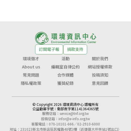
訂閱電子報
捐款支持
環境徵才
活動
關於我們
About us
編輯室自律公約
網站授權條款
常見問題
合作媒體
投稿須知
隱私權政策
獲獎紀錄
意見回饋
© Copyright 2026 環境資訊中心 版權所有
公益勸募字號：
衛部救字第1141364365號
服務信箱：
service@tnf.org.tw
投稿信箱：
infor@e-info.org.tw
客服電話：070-10101-666／02-2910-6000
地址：231023新北市新店區民權路48號3樓（近捷運大坪林站1號出口）