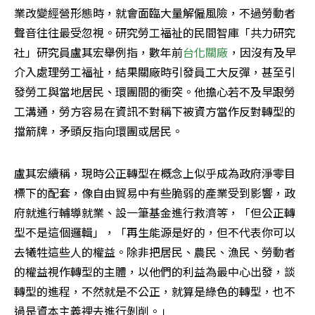
業改變經營形態時，就會面臨大量解僱風險，不過勞動者
聲音往往最受忽視。研究勞工福祉的民間智庫「共力研究
社」研究員盧其宏舉例指，數年前
台化關廠
，因沒有及早
介入處理勞工福祉，結果關廠時引發員工大反彈，甚至引
發勞工與當地居民、環團間的衝突。他擔心若不及早跟勞
工溝通，勞方容易在資訊不對稱下被資方當作反對轉型的
擋箭牌，矛頭反指向環團或居民。
盧其宏續稱，現時公正轉型在概念上似乎成為政府淨零目
標下的配套，像自由貿易中有些脆弱的產業受到影響，政
府就進行輔導就業、設一筆基金進行救濟等，「但公正轉
型不是這個邏輯」，「再生能源是好的，但不代表你可以
去犧牲這些人的權益。除非把居民、農民、漁民、勞動者
的權益視作轉型的主體，以他們的利益為最中心出發，談
轉型的進程，不然就是不公正，就算是綠色的轉型，也不
過是資本主義裡去進行剝削。」