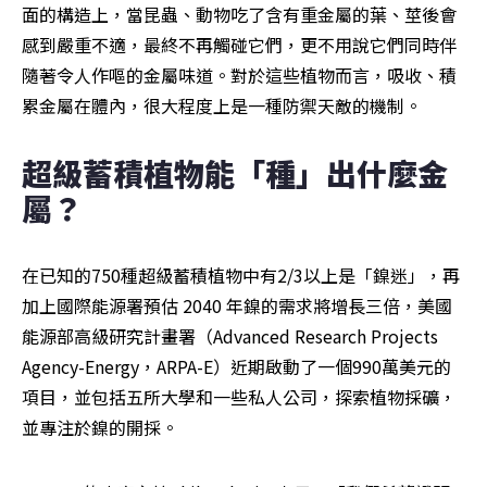
面的構造上，當昆蟲、動物吃了含有重金屬的葉、莖後會
感到嚴重不適，最終不再觸碰它們，更不用說它們同時伴
隨著令人作嘔的金屬味道。對於這些植物而言，吸收、積
累金屬在體內，很大程度上是一種防禦天敵的機制。
超級蓄積植物能「種」出什麼金
屬？
在已知的750種超級蓄積植物中有2/3以上是「鎳迷」，再
加上國際能源署預估 2040 年鎳的需求將增長三倍，美國
能源部高級研究計畫署（Advanced Research Projects 
Agency-Energy，ARPA-E）近期啟動了一個990萬美元的
項目，並包括五所大學和一些私人公司，探索植物採礦，
並專注於鎳的開採。