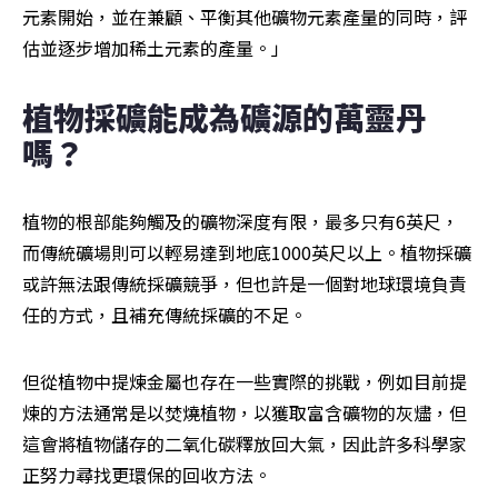
元素開始，並在兼顧、平衡其他礦物元素產量的同時，評
估並逐步增加稀土元素的產量。」
植物採礦能成為礦源的萬靈丹
嗎？
植物的根部能夠觸及的礦物深度有限，最多只有6英尺，
而傳統礦場則可以輕易達到地底1000英尺以上。植物採礦
或許無法跟傳統採礦競爭，但也許是一個對地球環境負責
任的方式，且補充傳統採礦的不足。
但從植物中提煉金屬也存在一些實際的挑戰，例如目前提
煉的方法通常是以焚燒植物，以獲取富含礦物的灰燼，但
這會將植物儲存的二氧化碳釋放回大氣，因此許多科學家
正努力尋找更環保的回收方法。