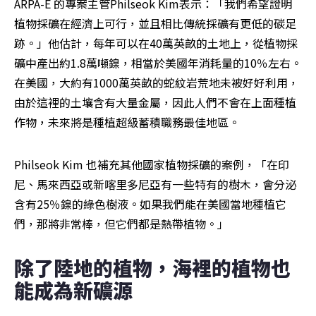
ARPA-E 的專案主管Philseok Kim表示：「我們希望證明
植物採礦在經濟上可行，並且相比傳統採礦有更低的碳足
跡。」他估計，每年可以在40萬英畝的土地上，從植物採
礦中產出約1.8萬噸鎳，相當於美國年消耗量的10％左右。
在美國，大約有1000萬英畝的蛇紋岩荒地未被好好利用，
由於這裡的土壤含有大量金屬，因此人們不會在上面種植
作物，未來將是種植超級蓄積職務最佳地區。
Philseok Kim 也補充其他國家植物採礦的案例，「在印
尼、馬來西亞或新喀里多尼亞有一些特有的樹木，會分泌
含有25％鎳的綠色樹液。如果我們能在美國當地種植它
們，那將非常棒，但它們都是熱帶植物。」
除了陸地的植物，海裡的植物也
能成為新礦源