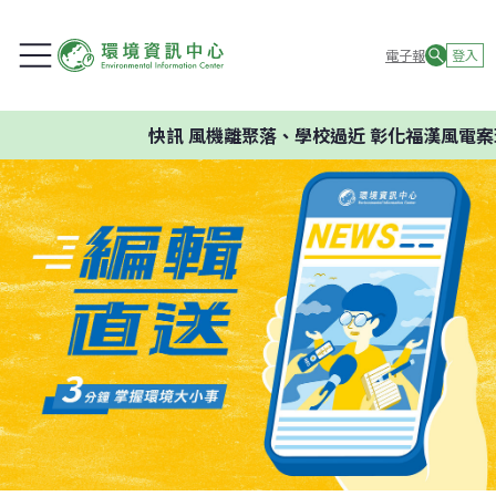
電子報
登入
快訊
風機離聚落、學校過近 彰化福漢風電案