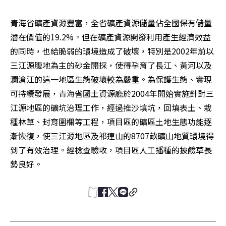
青海省礦產資源豐富，全省礦產資源儲量佔全國保有儲量
潛在價值的19.2%。但在礦產資源開發利用產生經濟效益
的同時，也給脆弱的環境造成了破壞，特別是2002年前以
三江源腹地為主的砂金開採，使得孕育了長江、黃河以及
瀾滄江的這一地區生態破壞較為嚴重。為保護生態、實現
可持續發展，青海省國土資源廳於2004年開始實施針對三
江源地區的礦坑治理工作，經過推沙填坑，回填表土、栽
種林草、封育圍欄等工程，項目區的礦區土地生態功能逐
漸恢復，使三江源地區及祁連山的8707畝礦山地質環境得
到了有效治理。經檢查驗收，項目區人工播種的披鹼草長
勢良好。