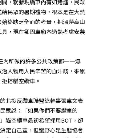
期間，就發現纜車內有如烤爐，民眾
送給民眾的暑期禮物，根本是在大熱
策始終缺乏全面的考量，把溫帶高山
工具，現在卻因車廂內過熱考慮安裝
長任內所做的許多公共政策都一一爆
政治人物用人民辛苦的血汗錢，來累
，拒搭貓空纜車。
的北投反纜車聯盟總幹事張聿文表
民眾說：「如果你們不要纜車的
」貓空纜車最初希望採用BOT，卻
決定自己蓋，但蠻野心足生態協會