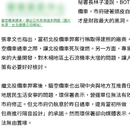
祕書長林子凌說，BO
纜車，市府硬著頭皮自
才是財政最大的黑洞。
貓空纜車通車，爆出公共政策諸多問題（圖片
來源：台北捷運公司網站）
張聿文也指出，當初北投纜車弊案行賄取得建照的廠商
空纜車通車之際，讓北投纜車死灰復燃。另一方面，專
來的大量開發，對木柵地區土石流機率大增的問題，讓
策有必要好好檢討。 
繼北投纜車弊案後，貓空纜車也出現中央與地方互推責
地居民生活安寧的問題，環保署表示，營運單位無法有
市府修正。但北市府仍執意於昨日通車，違背當初所做
包商進行隔音設計」的承諾。然而環保署卻向媒體表示
法無由置喙。