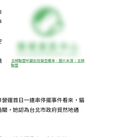
市
停
空
、
籲
主婦聯盟呼籲拒搭貓空纜車 :: 圖片來源：主婦
聯盟
車營運首日一連串停擺事件看來，貓
過關，她認為台北市政府貿然地通