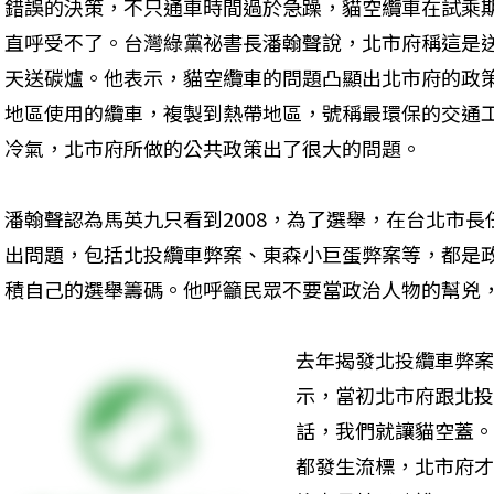
錯誤的決策，不只通車時間過於急躁，貓空纜車在試乘
直呼受不了。台灣綠黨祕書長潘翰聲說，北市府稱這是
天送碳爐。他表示，貓空纜車的問題凸顯出北市府的政
地區使用的纜車，複製到熱帶地區，號稱最環保的交通
冷氣，北市府所做的公共政策出了很大的問題。
潘翰聲認為馬英九只看到2008，為了選舉，在台北市
出問題，包括北投纜車弊案、東森小巨蛋弊案等，都是
積自己的選舉籌碼。他呼籲民眾不要當政治人物的幫兇
去年揭發北投纜車弊案
示，當初北市府跟北投
話，我們就讓貓空蓋。
都發生流標，北市府才