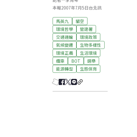
記者
—
李育琴
本報2007年7月5日台北訊
馬英九
貓空
環境哲學
營建署
交通運輸
環境政策
氣候變遷
生物多樣性
環境正義
生活環境
纜車
BOT
選舉
能源轉型
生態保育