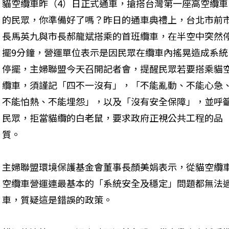
貓空纜車昨（4）日正式通車，搶搭台灣第一座高空纜車
的民眾，你準備好了嗎？昨日的通車典禮上，台北市前
長馬英九與市長郝龍斌搭乘的首班纜車，在半空中突然
擺9分鐘，營運單位表示是因民眾在纜車內搖晃造成系統
停擺，主婦聯盟今天召開記者會，提醒民眾若要搭乘貓
纜車，須謹記「四不一沒有」，「不能亂動、不能心急
不能怕熱、不能埋怨」，以及「沒有安全保障」，並呼
民眾，拒當貓纜的白老鼠，要求政府正視公共工程的品
質。
主婦聯盟環境保護基金會董事長顏美娟表示，從貓空纜
空纜車營運連最基本的「系統安全及穩定」問題都無法
車，質疑這是錯誤的政策。