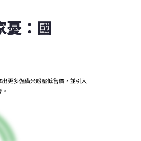
家憂：國
釋出更多儲備米盼壓低售價，並引入
響。