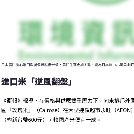
日本農民擔心進口與儲備米壓低米價，農民生存更加困難。圖為日本深山小鎮美山町。圖片來源：Fr
進口米「逆風翻盤」
《衛報》報導，在價格與供應雙重壓力下，向來排斥外
國「玫瑰米」（Calrose）在大型連鎖超市永旺（AEON
（約新台幣600元），較國產米便宜一成。