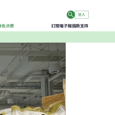
登入
綠色消費
訂閱電子報
捐款支持