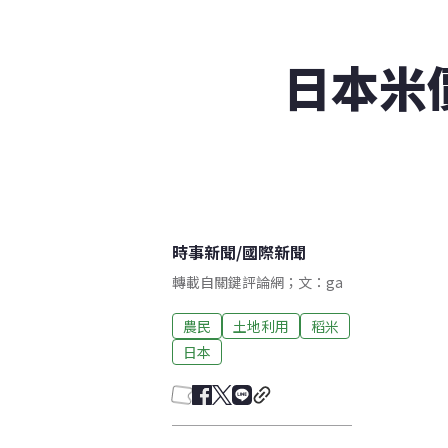
日本米
時事新聞
/
國際新聞
轉載自關鍵評論網；文：ga
農民
土地利用
稻米
日本