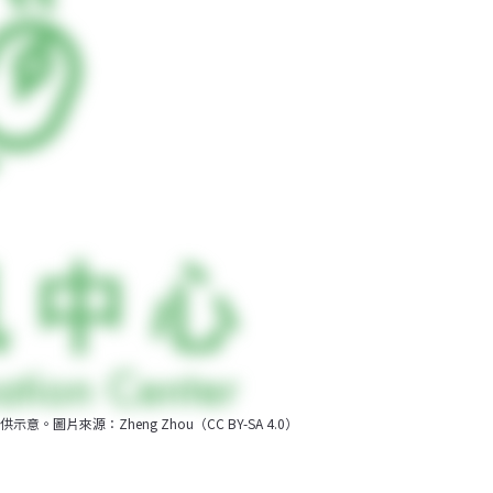
來源：Zheng Zhou（CC BY-SA 4.0）