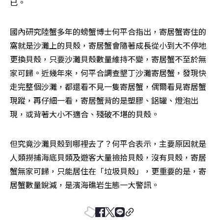
已。
國內研究陸蟹多年的螃蟹博士何平合指出，寄居蟹寄住的
窩就是沙灘上的貝殼，寄居蟹會隨著成長從小到大不停地
更換貝殼，只要沙灘貝殼數量維持不變，寄居蟹不至於無
家可歸。近幾年來，何平合調查墾丁沙灘寄居蟹，發現快
走完整個沙灘，都還看不見一隻寄居蟹，偶爾看見寄居蟹
現蹤，再仔細一看，寄居蟹背的是塑膠、鋁罐、燈泡出
現，或背著大小不適合、殘破不堪的貝殼。
但究竟沙灘貝殼到哪裡去了？何平合表示，主要原因就是
人類撈捕海底貝類及遊客大量撿拾貝殼，沒有貝殼，寄居
蟹無家可歸，只能居住在「垃圾貝殼」，更重要的是，寄
居蟹數量銳減，是濱海礁岩生態一大警訊。