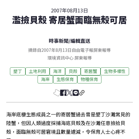
2007年08月13日
濫撿貝殼 寄居蟹面臨無殼可居
時事新聞
/
編輯直送
摘錄自2007年8月13日自由電子報屏東報導
環境資訊中心
屏東
報導
墾丁
土地利用
海洋
貝殼
寄居蟹
生物多樣性
海岸
生態保育
物種保育
海岸底棲生態成員之一的寄居蟹過去曾是墾丁沙灘常見的
陸蟹，但因人類過度採捕海底貝殼及在沙灘任意撿拾貝
殼，面臨無殼可居窘境且數量遽減，令保育人士心疼不