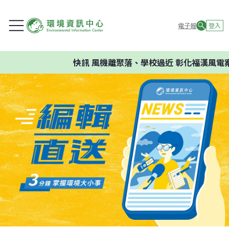
電子報
登入
快訊
風機離聚落、學校過近 彰化福漢風電案