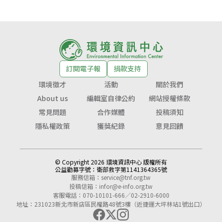
訂閱電子報
捐款支持
環境徵才
活動
關於我們
About us
編輯室自律公約
網站授權條款
常見問題
合作媒體
投稿須知
隱私權政策
獲獎紀錄
意見回饋
© Copyright 2026 環境資訊中心 版權所有
公益勸募字號：
衛部救字第1141364365號
服務信箱：
service@tnf.org.tw
投稿信箱：
infor@e-info.org.tw
客服電話：070-10101-666／02-2910-6000
地址：231023新北市新店區民權路48號3樓（近捷運大坪林站1號出口）