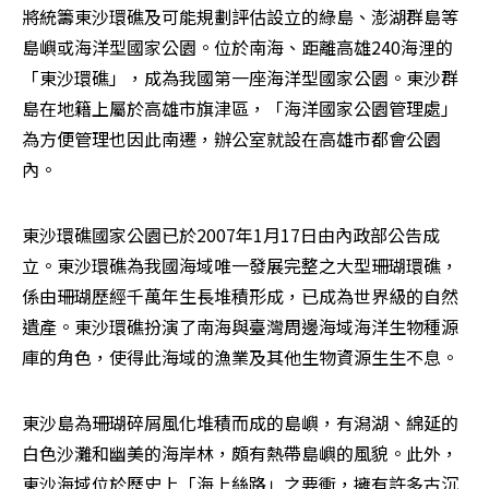
將統籌東沙環礁及可能規劃評估設立的綠島、澎湖群島等
島嶼或海洋型國家公園。位於南海、距離高雄240海浬的
「東沙環礁」，成為我國第一座海洋型國家公園。東沙群
島在地籍上屬於高雄市旗津區，「海洋國家公園管理處」
為方便管理也因此南遷，辦公室就設在高雄市都會公園
內。
東沙環礁國家公園已於2007年1月17日由內政部公告成
立。東沙環礁為我國海域唯一發展完整之大型珊瑚環礁，
係由珊瑚歷經千萬年生長堆積形成，已成為世界級的自然
遺產。東沙環礁扮演了南海與臺灣周邊海域海洋生物種源
庫的角色，使得此海域的漁業及其他生物資源生生不息。 
東沙島為珊瑚碎屑風化堆積而成的島嶼，有潟湖、綿延的
白色沙灘和幽美的海岸林，頗有熱帶島嶼的風貌。此外，
東沙海域位於歷史上「海上絲路」之要衝，擁有許多古沉