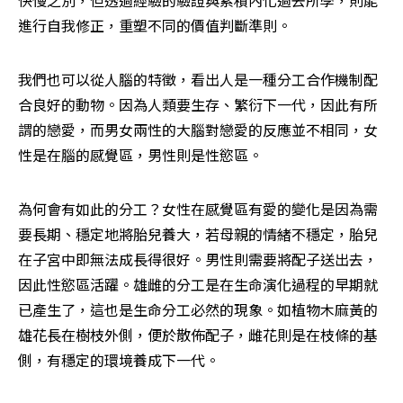
快慢之別，但透過經驗的驗證與累積內化過去所學，則能
進行自我修正，重塑不同的價值判斷準則。
我們也可以從人腦的特徵，看出人是一種分工合作機制配
合良好的動物。因為人類要生存、繁衍下一代，因此有所
謂的戀愛，而男女兩性的大腦對戀愛的反應並不相同，女
性是在腦的感覺區，男性則是性慾區。
為何會有如此的分工？女性在感覺區有愛的變化是因為需
要長期、穩定地將胎兒養大，若母親的情緒不穩定，胎兒
在子宮中即無法成長得很好。男性則需要將配子送出去，
因此性慾區活躍。雄雌的分工是在生命演化過程的早期就
已產生了，這也是生命分工必然的現象。如植物木麻黃的
雄花長在樹枝外側，便於散佈配子，雌花則是在枝條的基
側，有穩定的環境養成下一代。