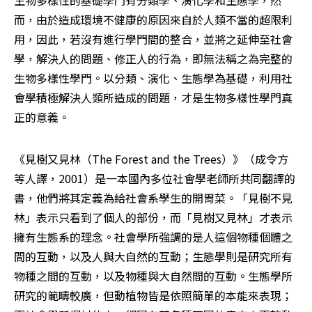
生物多樣性的基礎學門有分類學、演化學和生態學，然
而，由於造成環境不健康的原因來自於人類不當的超限利
用，因此，若沒有進行學門間的整合，並將之延伸至社會
學，解決人的問題、修正人的行為，即無法稱之為完整的
生物多樣性學門。以分類、演化、生態學為基礎，利用社
會學積極解決人類所造成的問題，才是生物多樣性學門真
正的意義。 
《見樹又見林（The Forest and the Trees）》（成令方
等人譯，2001）是一本國內多位社會學老師所共同翻譯的
書，他們將其定義為給社會系學生的開胃菜。「見樹不見
林」表示只看到了個人的部份，而「見樹又見林」才表示
擁有生態系的理念。社會學所強調的是人這個物種個體之
間的互動，以及人與大自然的互動；生態學則是研究所有
物種之間的互動，以及物種與大自然間的互動。生態學所
研究的範疇較廣，但動植物皆是依照簡單的本能來表現；