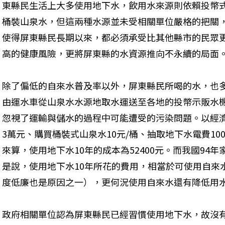
東縣民生活上大多使用地下水，飲用水來源則依賴投幣
桶裝山泉水，但這兩種水源並未受相關單位嚴格的把關
使得屏東縣民長期以來，都必須承受比其他縣市的民眾
高的健康風險，更將屏東縣的水資源推向不永續的局面
除了偏低的自來水普及率以外，屏東縣民所喝的水，也
由運水車從山泉水水源地取水運送至各地的投幣示販水
忽視了運輸與儲水的過程中可能遭受的污染問題。以經
3萬元、購買桶裝式山泉水10元/桶、抽取地下水電費10
來算，使用地下水10年的成本為52400元。而我國94年
是說，使用地下水10年所花的費用，相當於可使用自來
度低廉也是原因之一），更何況使用自來水還有降低用
政府相關單位認為屏東縣民已經習慣使用地下水，故沒