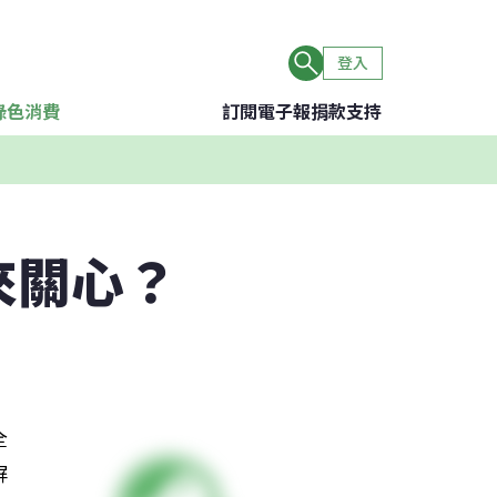
登入
綠色消費
訂閱電子報
捐款支持
來關心？
全
屏