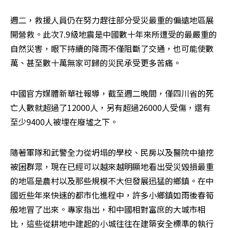
週二，救援人員仍在努力趕往部分受災最重的偏遠地區展
開營救。此次7.9級地震是中國數十年來所遭受的最嚴重的
自然災害，眼下持續的降雨不僅阻斷了交通，也可能使數
萬、甚至數十萬無家可歸的災民承受更多苦痛。
中國官方媒體新華社報導，截至週二晚間，僅四川省的死
亡人數就超過了12000人，另有超過26000人受傷，還有
至少9400人被埋在廢墟之下。 
隨著軍隊和武警全力從坍塌的學校、民房以及醫院中搶挖
被困群眾，現在已經可以越來越明顯地看出受災毀損最重
的地區是農村以及那些規模不大但發展迅猛的鄉鎮。在中
國近些年來快速的都市化進程中，許多小鄉鎮如雨後春筍
般地冒了出來。專家指出，和中國相對富庶的大城市相
比，這些從耕地中建起的小城往往在建築安全標準的執行