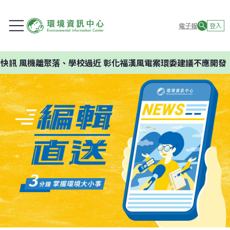
電子報
登入
訊
風機離聚落、學校過近 彰化福漢風電案環委建議不應開發