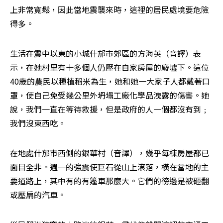
上非常寬鬆，因此當地震襲來時，這裡的居民處境要危險
得多。 
生活在震中以東的小城什邡市郊區的方海英（音譯）表
示，在她村里有十多個人仍壓在自家房屋的廢墟下。這位
40歲的農民以種植稻米為生，她和她一大家子人都戴著口
罩，使自己免受幾公里外坍塌工廠化學品洩露的傷害。她
說，我們一直在等待救援，但是政府的人一個都沒有到﹔
我們沒東西吃。 
在地處什邡市西側的銀華村（音譯），幾乎每棟房屋都已
面目全非。週一的強震使巨石從山上滾落，橫在當地的主
要道路上，其中有的有篷車那麼大。它們的徬邊是被砸翻
或壓扁的汽車。 