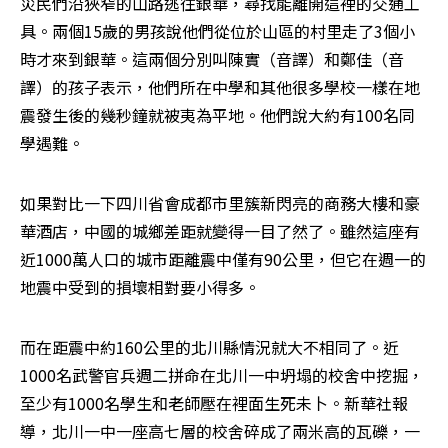
災民們沿狹窄的山路逃往銀華，尋找能離開這裡的交通工
具。兩個15歲的男孩說他們從位於山區的村里走了3個小
時才來到銀華。這兩個分別叫陳實（音譯）和鄭佳（音
譯）的孩子表示，他們所在中學和其他很多學校一樣在地
震發生後的幾秒鐘就被夷為平地。他們說大約有100名同
學遇難。 
如果對比一下四川省會成都市里簇新閃亮的商務大樓和豪
華酒店，中國的城鄉差距就變得一目了然了。雖然這座有
近1000萬人口的城市距離震中僅有90公里，但它在週一的
地震中受到的損壞相對要小得多。 
而在距震中約160公里的北川縣情況就大不相同了。近
1000名武警官兵週二拼命在北川一中坍塌的校舍中挖掘，
至少有1000名學生和老師壓在裡面生死未卜。新華社報
導，北川一中一座高七層的校舍碎成了兩米高的瓦礫，一