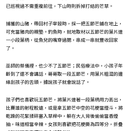
已巡視過不需重複前往，下山時則拆掉打結的芒草。
捕獲的山豬，帶回村子宰殺時，採一把五節芒鋪在地上，
可充當豬肉的襯墊。釣魚時，就地取材以五節芒的葉片連
一小段葉柄，從魚兒的嘴穿過腮，串成一串就豐收回家
了。
巫師的祭儀裡，也少不了五節芒；民俗療法中，小孩子年
齡到了還不會講話，哥哥取一段五節芒，用葉片粗澀的邊
緣刮孩子的舌頭，據說孩子就會說話了。
孩子們也喜歡玩五節芒，將葉片連著一段葉柄用力丟出，
比賽誰的射程較遠，或是拿五節芒中空的花梗當煙斗，將
乾躁的花絮揉碎塞入草桿中，躲在大人背後偷偷當香煙
抽，味道相當辛辣。女孩則喜歡把花梗撕為四等分，折疊