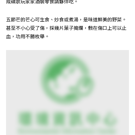
成碟狀玩家家酒裝零食請夥伴吃。
五節芒的芒心可生食、炒食或煮湯，是味道鮮美的野菜。
甚至不小心受了傷，採幾片葉子搗爛，敷在傷口上可以止
血，功用不勝枚舉。