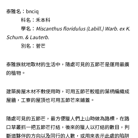
泰雅名：bnciq 

            科名：禾本科 

            學名：
Miscanthus floridulus (Labill.) Warb. ex K. 
Schum. & Lauterb.
            別名：菅芒 
泰雅族就地取材的生活中，隨處可見的五節芒是運用最廣
的植物。
建築房屋木材不敷使用時，可用五節芒較粗的葉柄編織成
屋牆，工寮的屋頂也可用五節芒來鋪蓋。
隨處可見的五節芒，最方便獵人們上山時做為路標，在路
口草叢抓一把五節芒打結，後來的獵人以打結的數目，判
斷道夥伴的方向以及同行的人數，或用來表示此處的陷阱