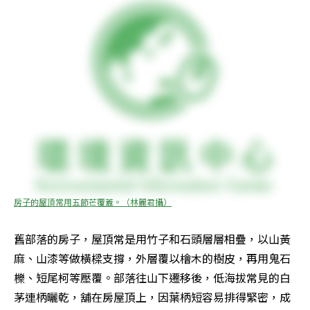
房子的屋頂常用五節芒覆蓋。（林麗君攝）
舊部落的房子，屋頂常是用竹子和石頭層層相疊，以山黃
麻、山漆等做橫樑支撐，外層覆以檜木的樹皮，再用鬼石
櫟、短尾柯等壓覆。部落往山下遷移後，低海拔常見的白
茅連柄曬乾，舖在房屋頂上，因葉柄短容易排得緊密，成