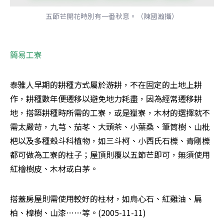
五節芒開花時別有一番秋意。（陳國瀚攝）
簡易工寮
泰雅人早期的耕種方式屬於游耕，不在固定的土地上耕
作，耕種數年便遷移以避免地力耗盡，因為經常遷移耕
地，搭築耕種時所需的工寮，或是獵寮，木材的選擇就不
需太嚴苛，九芎、茄苳、大頭茶、小葉桑、筆筒樹、山枇
杷以及多種殼斗科植物，如三斗柯、小西氏石櫟、青剛櫟
都可做為工寮的柱子；屋頂則覆以五節芒即可，無須使用
紅檜樹皮、木材或白茅。 
搭蓋房屋則需使用較好的柱材，如烏心石、紅雞油、扁
柏、樟樹、山漆……等。(2005-11-11) 