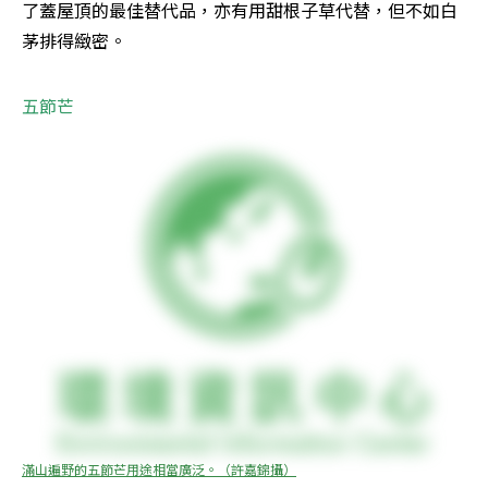
了蓋屋頂的最佳替代品，亦有用甜根子草代替，但不如白
茅排得緻密。 
五節芒
滿山遍野的五節芒用途相當廣泛。（許嘉錦攝）