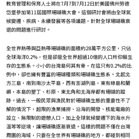
教育管理和保育人士將在7月7到7月12日於美國佛州勞德
岱堡參加第11屆國際珊瑚礁大會。這個研討會將由全球氣
候變遷、疾病、永續發展等各項議題，針對全球珊瑚礁衰
退的問題進行研討。
全世界熱帶與亞熱帶珊瑚礁的面積約28萬平方公里，只佔
全球海洋0.2%，但是卻是全世界超過10億的人口所仰賴生
存的生態系。小小的台灣島何其有幸，在這只有0.2%的比
例中，卻也擁有豐富的珊瑚種類和珊瑚礁生態系。北起北
方三島，南到南沙太平島，西有澎湖列島，東有綠島和蘭
嶼，本島的墾丁、杉原、東北角和北海岸都有珊瑚的蹤
跡。過去，一般民眾與漁民對於珊瑚礁生態的重要性不了
解的情況下，超限的漁業捕撈、沿海的開發、核能電廠的
設立、無限制的遊憩人口，加上全球氣候變遷下的海水升
溫等等逆境，讓珊瑚礁逐漸衰退。這樣的問題不僅在台灣
周圍的海域，只要在全世界有珊瑚礁的地方，都碰到相同