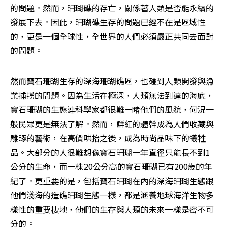
的問題。然而，珊瑚礁的存亡，關係著人類是否能永續的
發展下去。因此，珊瑚礁生存的問題已經不在是區域性
的，更是一個全球性，全世界的人們必須嚴正共同去面對
的問題。
然而寶石珊瑚生存的深海珊瑚礁區，也碰到人類開發與漁
業捕撈的問題。因為生活在極深，人類無法到達的海底，
寶石珊瑚的生態連科學家都很難一睹他們的風貌，何況一
般民眾更是無法了解。然而，鮮紅的體幹成為人們收藏與
雕琢的藝術，在高價哄抬之後，成為時尚品味下的犧牲
品。大部分的人很難想像寶石珊瑚一年直徑只能長不到1
公分的生命，而一株20公分高的寶石珊瑚已有200歲的年
紀了。更重要的是，包括寶石珊瑚在內的深海珊瑚生態跟
他們淺海的造礁珊瑚生態一樣，都是涵養地球海洋生物多
樣性的重要棲地，他們的生存與人類的未來一樣是密不可
分的。