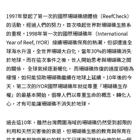
1997年發起了第一次的國際珊瑚礁總體檢（ReefCheck）
的活動，經過人們的努力，首次喚起世界對珊瑚礁生態系
的重視。1998年第一次的國際珊瑚礁年（International 
Year of Reef, IYOR）接續珊瑚礁保育的熱潮，但卻遭逢全
球海水升溫，全世界珊瑚大白化，當年30%的珊瑚礁消失
於地球。而在這次事件之後，世人開始思考與珊瑚礁之間
的關係， 全球氣候逐漸暖化， 而珊瑚礁恢復的速度卻極為
緩慢，如何能協助珊瑚礁繼續在地球上延續。10年後的今
天，第二次的IYOR國際珊瑚礁年就從尊重「珊瑚礁生存
權」的最基本開始，倡導人們以尊重生命的概念，轉化人
心，才有可能讓珊瑚礁不消失於地球。
過去這10年，雖然台灣周圍海域的珊瑚礁仍然受到超限的
利用和天然災害後的衰退，但珊瑚礁生態的教育與保育在
許多學者與政府單位的努力下已逐漸深植於台灣的每一個