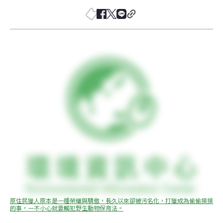
原住民獵人原本是一種榮耀與驕傲，長久以來卻被污名化，打獵成為偷偷摸摸
的事，一不小心就要觸犯野生動物保育法。