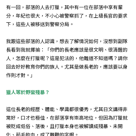
有一回，部落的人去打獵，其中有一位在部落中享有輩
分，年紀也很大，不小心被警察抓了，在上級長官的要求
下，這些人被移送到警察分局。 

我跟這些部落的人認識，想去了解情況如何，沒想到副隊
長看到我就揶揄：「你們的長老應該是很文明、很清醒的
人，怎麼在打獵呢？這是犯法的，他難道不知道嗎？請你
回去好好教育你們的族人。尤其是做長老的，應該要以身
作則才對。」 

獵人等於野蠻殘暴？
這位長老的經歷、體能、學識都很優秀，尤其日文講得非
常好，口才也極佳，在部落享有崇高地位，但因為打獵就
被貶成低俗、落後，且打獵本身也被解讀成殘暴、未開
化、茹毛飲血，成了難聽的字眼。 
