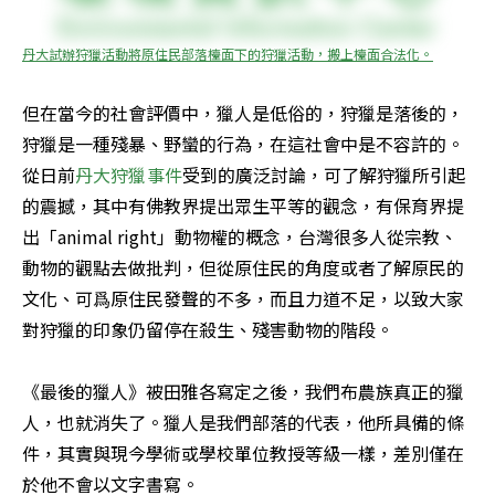
丹大試辦狩獵活動將原住民部落檯面下的狩獵活動，搬上檯面合法化。
但在當今的社會評價中，獵人是低俗的，狩獵是落後的，
狩獵是一種殘暴、野蠻的行為，在這社會中是不容許的。
從日前
丹大狩獵事件
受到的廣泛討論，可了解狩獵所引起
的震撼，其中有佛教界提出眾生平等的觀念，有保育界提
出「animal right」動物權的概念，台灣很多人從宗教、
動物的觀點去做批判，但從原住民的角度或者了解原民的
文化、可爲原住民發聲的不多，而且力道不足，以致大家
對狩獵的印象仍留停在殺生、殘害動物的階段。 

《最後的獵人》被田雅各寫定之後，我們布農族真正的獵
人，也就消失了。獵人是我們部落的代表，他所具備的條
件，其實與現今學術或學校單位教授等級一樣，差別僅在
於他不會以文字書寫。 
