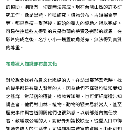
的協助，則所有一切都無法完成。現在台灣山區的許多研
究工作，像是黑熊、狩獵研究、植物分布、古道探查等
等，都是靠這一群落後、原始的獵人的協助才得以完成。
可是往往這些人得到的只是微薄的薪資及剎那的感恩，在
影片完成之後，名字小小一塊置於角落旁，無法得到實質
的尊重。 

布農獵人知識即布農文化
對於想要找尋布農文化脈絡的人，在訪談部落耆老時，找
的幾乎都是有獵人背景的人，因為他們不僅對狩獵知識知
之甚詳，對部落的遷徙、植物等知識，也可鉅細靡遺告知
調查者，他們對山林、植物、動物的觀察易於常人，甚至
歷史事件與古道開闢他們也很熟悉。以前部落內擔任牧
者、教職或公職的人，對野外知識較缺乏，從獵人口中得
知過去族人的生活史，可得到相當豐富的資料。由此可知