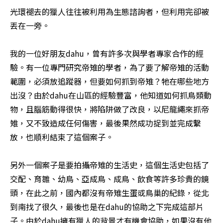
光環褪去的獵人往往被利用為生態諮詢者，但利用完卻被
丟在一旁。 

我的一位好朋友dahu，曾有許多次與學者專家合作的經
驗。有一位專門研究帝雉的學者，為了要了解帝雉的活動
範圍，必須放追蹤器，但要如何抓到帝雉？牠在哪些地方
出沒？由於dahu在山區的經驗豐富，他知道如何抓鳥類動
物，且腦筋動得很快，將陷阱做了改良，以尼龍繩來抓帝
雉，又不致造成任何傷害，最後果然成功捉到並完成繫
放，也順利結束了這個案子。 

另外一個案子是要拍攝帝雉的生活史，這個生活史包括了
交配、育雛、幼鳥、亞成鳥、成鳥、飲食等許多珍貴的鏡
頭，在此之前，國內都沒有帝雉生蛋或鳥巢的紀錄，從北
到南找了很久，最後也是在dahu的協助之下完成這部片
子。由於dahu擁有獵人的背景才有機會協助，如果沒有他