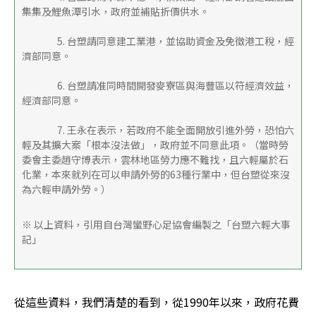
集集及鯉魚潭引水，政府並補貼折價供水。 
            　5. 台塑請同意建工業港，並協助資金及免徵港工稅，經
濟部同意。 
            　6. 台塑請准同時間開發麥寮區與海豐區以符經濟效益，
經濟部同意。 
            　7. 王永在表示，若政府不能全面開放引進外勞，恐怕六
輕及其擴大案「根本沒法做」，政府並不同意此項。（當時勞
委會主委趙守博表示，雲林地區勞力應不難找，且六輕屬於石
化業，本來就列在可以申請外勞的63種行業中，但台塑從來沒
為六輕申請外勞。） 
※ 以上資料，引用自台灣蠻野心足協會編製之「台塑六輕大事
記」
從這些資料，我們清楚的看到，從1990年以來，政府花費