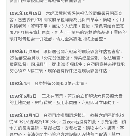
影響自然景觀協調性等輕微的負面影響。 
1991年10月18日
　六輕環境影響評估報告於環保署召開審查
會，審查委員和相關政府單位均認為此保告草率、簡略，引用
數據老舊、資料不足，無法令人信服。最後，環保署給台塑寬
限2個月補充資料再審，同時，工業局的雲林離島基礎工業區的
環評報告也需一併送審，否則全案將退回終止審查。 
1992年1月29日
　環保署召開六輕案的環境影響評估審查會，
29位審查委員以「分期分區開發、污染總量管制、依法審查、
嚴密監督」四項原則，提出30多項條件；台塑同意將來違背承
諾必須立即停工後，環保署有條件通過環境影響評估。 
1992年4月　
台塑嫌每公頃450萬元太貴。 
1993年6月3日
 　王永在表示，若政府立即解決六輕及擴大案
的土地問題、銀行貸款、及用水問題，六輕即可立即動工。 
1993年12月4日
　台塑再度推翻環評報告，欲將六輕隔離水道
從500公尺縮減為100公尺，並表示若沒有如此，原先答應回饋
地方的長庚醫院、醫護社區、安養社區、購物中心、護專、客
運中心、海濱休閒中心等地方建設將因沒地蓋而取消。其中，