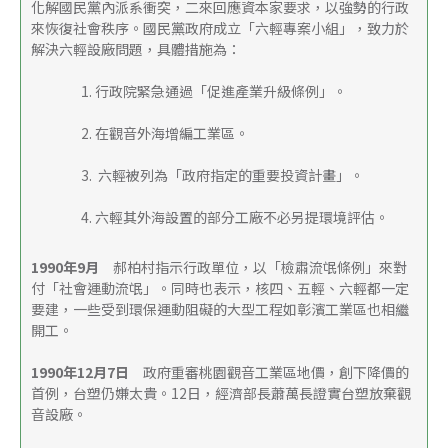
化解國民黨內派系衝突，二來回應資本家要求，以強勢的行政
來恢復社會秩序。國民黨政府成立「六輕專案小組」，致力於
解決六輕設廠問題，具體措施為： 
            　1. 行政院緊急通過「促進產業升級條例」。 
            　2. 在觀音外海增編工業區。 
            　3.  六輕被列為「政府指定的重要投資計畫」。 
            　4. 六輕其外海設置的部分工廠不必另提環境評估。 
1990年9月　
郝柏村指示行政單位，以「檢肅流氓條例」來對
付「社會運動流氓」。同時也表示，核四、五輕、六輕都一定
要建，一些受到環保運動阻礙的大型工程如彰濱工業區也相繼
開工。 
1990年12月7日　
政府重審桃園觀音工業區地價，創下降價的
首例，台塑仍嫌太貴。12日，經濟部長蕭萬長證實台塑放棄觀
音設廠。 