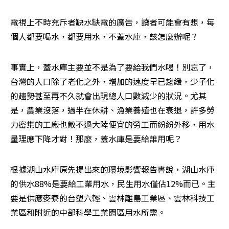
電視上不時充斥者缺水缺電的廣告，讀者可能會有想，每
個人都要喝水，都要用水，不蓋水庫，該怎麼辦呢？ 
事實上，蓋水庫主要並不是為了要給我們水喝！別忘了，
台灣的人口除了老化之外，增加的速度早已趨緩，少子化
的趨勢甚至再不久就會出現總人口數減少的狀況。尤其
是，農業沒落，過半在休耕、漁業養殖也在衰退，許多勞
力密集的工廠也敵不過大陸便宜的勞工而紛紛外移，用水
量理應下降才對！那麼，蓋水庫是要給誰用呢？ 
根據湖山水庫原先提出來的環境影響報告書說，湖山水庫
的供水88%是要給工業用水，民生用水僅佔12%而已。主
要是供應麥寮的台塑六輕、雲林離島工業區、雲林科技工
業區和附近的中部科學工業園區用水所需。 