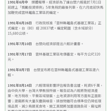
1991年6月中
　媒體報導，經濟部為了讓台塑六輕能於7月1日
前趕上「獎勵投資條例」5年免稅的最後列車，在六月底前快馬
加鞭完成雲林離島工業區的編定。 
1991年6月26日
　行政院核准「雲林縣離島式基礎工業區」正
式編定，台（80）經 20837號。編定範圍（含水域部分）
15,680公頃。 
1991年7月10日　
台塑向經濟部提出六輕計畫書。 
1991年7月17日
　雲林基礎工業區地價審定，每平方公尺320
元。 
1991年8月7日　
台塑宣布將在雲林縣離島式基礎工業區建六
輕。 
1991年8月14日
　六輕環境影響評估報告書出爐，耗資6千萬，
由中央大學、台灣大學教授所做。報告認為六輕將對經濟產
業、地方稅收、平衡區域發展、土地資源利用等方面有正面影
響；建廠將有大量灰塵與噪音、排放物雖符合標準但仍降低環
境品質、減少鳥類覓食地、施工其間將加重道路負荷、廠址將