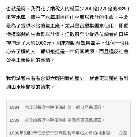
也就是說，我們花了納稅人的錢至少200億(220億的88%)
來蓋水庫，犧牲了水庫周邊的山林無以數計的生命，主要
是為了提供水給這些工廠，尤其是台塑集團來使用。即便
慘遭溺斃的生命難以計價，但政府至少從各位讀者的口袋
裡掏走了大約1000元，用來補貼台塑集團等。任何一位用
心去了解的人，都知道這是一件何其荒謬，而且違反社會
公平正義原則的事情。 
我們試著來看看台塑六輕開發的歷史，就會更清楚的看到
湖山水庫開發的始末。 
1984 　
內政部將雲林縣沿海劃為一般自然保護區。 
1985　
 省政府將雲林縣沿海劃為漁業資源保護區。 
1990年5月
新任總統李登輝提名軍事強人郝柏村組閣，一方面