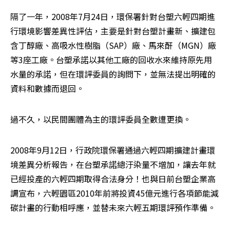
隔了一年，2008年7月24日，環保署針對台塑六輕四期進
行環境影響差異性評估，主要是針對台塑計畫新、擴建包
含丁醇廠、高吸水性樹脂（SAP）廠、馬來酐（MGN）廠
等3座工廠。台塑承諾以其他工廠的回收水來維持原先用
水量的承諾，但在環評委員的詢問下，並無法提出明確的
資料和數據而退回。 
過不久，以民間團體為主的環評委員全數遭更換。 
2008年9月12日，行政院環保署通過六輕四期擴建計畫環
境差異分析報告，在台塑承諾總汙染量不增加，讓去年就
已經投產的六輕四期取得合法身分！也與日前台塑企業高
調宣布，六輕園區2010年前將投資45億元進行各項節能減
碳計畫的行動相呼應，並替未來六輕五期環評預作準備。 