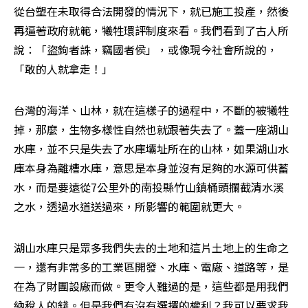
從台塑在未取得合法開發的情況下，就已施工投產，然後
再逼著政府就範，犧牲環評制度來看。我們看到了古人所
說：「盜鉤者誅，竊國者侯」，或像現今社會所說的，
「敢的人就拿走！」 
台灣的海洋、山林，就在這樣子的過程中，不斷的被犧牲
掉，那麼，生物多樣性自然也就跟著失去了。蓋一座湖山
水庫，並不只是失去了水庫壩址所在的山林，如果湖山水
庫本身為離槽水庫，意思是本身並沒有足夠的水源可供蓄
水，而是要遠從7公里外的南投縣竹山鎮桶頭攔截清水溪
之水，透過水道送過來，所影響的範圍就更大。 
湖山水庫只是眾多我們失去的土地和這片土地上的生命之
一，還有非常多的工業區開發、水庫、電廠、道路等，是
在為了財團設廠而做。更令人難過的是，這些都是用我們
納稅人的錢。但是我們有沒有選擇的權利？我可以要求我