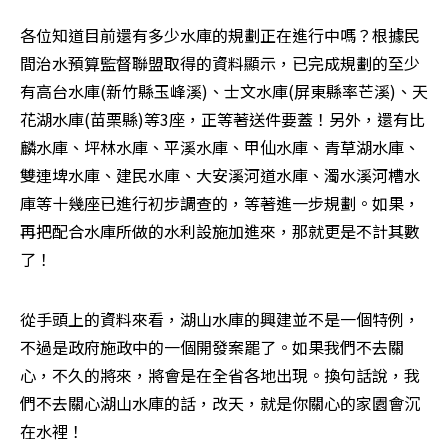
各位知道目前還有多少水庫的規劃正在進行中嗎？根據民
間治水預算監督聯盟取得的資料顯示，已完成規劃的至少
有高台水庫(新竹縣玉峰溪)、士文水庫(屏東縣率芒溪)、天
花湖水庫(苗栗縣)等3座，正等著送件要蓋！另外，還有比
麟水庫、坪林水庫、平溪水庫、甲仙水庫、青草湖水庫、
雙連埤水庫、建民水庫、大安溪河道水庫、濁水溪河槽水
庫等十幾座已進行初步調查的，等著進一步規劃。如果，
再把配合水庫所做的水利設施加進來，那就更是不計其數
了！ 
從手頭上的資料來看，湖山水庫的興建並不是一個特例，
不過是政府施政中的一個開發案罷了。如果我們不去關
心，不久的將來，將會是在全省各地出現。換句話說，我
們不去關心湖山水庫的話，改天，就是你關心的家園會沉
在水裡！ 