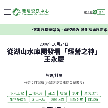
電子報
登入
快訊
風機離聚落、學校過近 彰化福漢風電案環委
2008年10月24日
從湖山水庫開發看「經營之神」
王永慶
評論
/
社論
作者：陳瑞賓(台灣環境資訊協會祕書長)
水利工程
土地利用
台塑
社論
水庫
環境政策
生物多樣性
湖山水庫
環境正義
生態保育
陳瑞賓