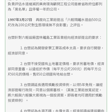
負責評估水道縮減的美商環海顧問工程公司是被省政府住都列
為「黑名單」且停權一年的公司。 
1997年3月27日
　再度向工業局提出「六輕隔離水道由500公
尺改為100公尺對生態環境無不良影響」之評估。 
台塑針對六輕設廠雲林離島工業區曾經向經濟部提出的要求： 
            　1. 台塑認為開發麥寮工業區成本太高，要求自行開發，
經濟部同意。 
            　2. 台塑不接受國有土地審定價格，要求另審地價，經濟
部同意重審，以遠低於市價（每平方公尺200元）的每平方公
尺60元的價格，售850公頃國有地給台塑。 
            　3. 台塑請延長適用獎勵投資條例，以得5年免稅，讓經
濟部提報行政院，同意以個案審核。（其後工業局放寬認定，
將六輕與六輕擴大案視為一個投資案，即兩者均可適用於獎勵
投資條例）。 
            　4. 台塑認為水源不穩，水價太高。經濟部請省建設廳由