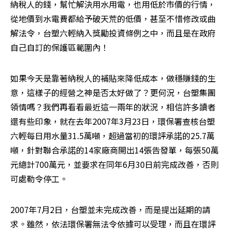
納稅人的錢，幫忙解決用水用電，也用低於市價的行情，
從地價到水電費都給予破天荒的低價，甚至不惜修改或曲
解法令，台塑六輕納入獎勵投資條例之中，而且是在政府
自己自訂的保護區範圍內！ 
如果今天是靠著納稅人的補貼來降低成本，做穩賺錢的生
意，這樣子的經營之神是否太好做了？更何況，台塑集團
領情嗎？我們再看看最近這一兩年的狀況，相信許多讀者
還有些印象，就在去年2007年3月23日，環保署查核台塑
六輕每日用水量31.5萬噸，超過當初的環評承諾的25.7萬
噸，針對聯合承諾的14家廠商開出14張告發單，每張50萬
元總計700萬元，並要求在同年6月30日前完成改善，否則
可處勒令停工。 
2007年7月2日，台塑並未完成改善，而是提出延期的請
求。雖然，依法環保署無法令依據可以受理，而且在環評