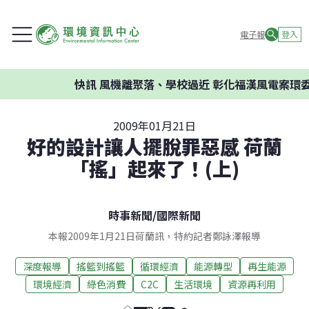
電子報
登入
快訊
風機離聚落、學校過近 彰化福漢風電案環委建議不
2009年01月21日
好的設計讓人擺脫罪惡感 荷蘭
「搖」起來了！(上)
時事新聞
/
國際新聞
本報2009年1月21日荷蘭訊，特約記者鄭詠澤報導
深度報導
搖籃到搖籃
循環經濟
能源轉型
再生能源
環境經濟
綠色消費
C2C
生活環境
資源再利用