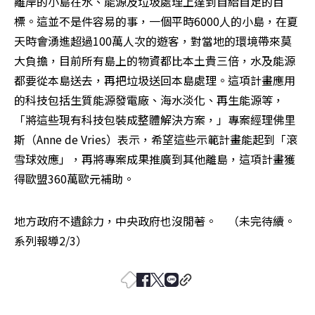
離岸的小島在水、能源及垃圾處理上達到自給自足的目
標。這並不是件容易的事，一個平時6000人的小島，在夏
天時會湧進超過100萬人次的遊客，對當地的環境帶來莫
大負擔，目前所有島上的物資都比本土貴三倍，水及能源
都要從本島送去，再把垃圾送回本島處理。這項計畫應用
的科技包括生質能源發電廠、海水淡化、再生能源等，
「將這些現有科技包裝成整體解決方案，」專案經理佛里
斯（Anne de Vries）表示，希望這些示範計畫能起到「滾
雪球效應」，再將專案成果推廣到其他離島，這項計畫獲
得歐盟360萬歐元補助。 
地方政府不遺餘力，中央政府也沒閒著。　（未完待續。
系列報導2/3） 