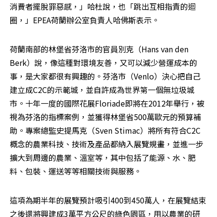
消費者擺脫罪惡感，」哈杜說，也「跳出互相指責的迴
圈，」EPEA荷蘭辦公室負責人哈佛斯表示。 
荷蘭南部的林堡省芬洛市的官員別克（Hans van den 
Berk）說，像這種對環境友善，又可以減少營運成本的
事，是大家都很有興趣的。芬洛市（Venlo）決心把自己
建立成C2C的示範城，並自許成為世界第一個無垃圾城
市。十年一度的國際花展Floriade即將在2012年舉行，被
視為芬洛的指標案例，並獲得林堡省500萬歐元的預算補
助。專案總監史提馬克（Sven Stimac）將所有符合C2C
概念的農業科技、技術及產品都納入展覽規畫，並進一步
擴大到周邊的農業、溫室等，其中包括了能源、水、肥
料、包裝、運送等等相關技術與服務。 
這項為期半年的展覽預計吸引400到450萬人，在展覽結束
之後還將興建成3萬平方公尺的綠色園區，用以農業的研