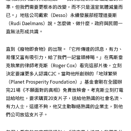
準，但我們需要更根本的改變，而不只是溫室氣體減量而
已。」地毯公司戴索（Desso）永續發展部經理道曼斯
（Rudi Daelmans）說。怎麼做、做什麼，政府與民間一
直無法形成共識。 
直到《廢物即食物》的出現。「它所傳達的訊息，有力、
易懂又富有吸引力，給了我們一記當頭棒喝。」在馬斯垂
克執業的律師考克斯（Roger Cox）看完這部片後，立刻
決定要讓更多人認識C2C。當時他所創辦的「地球繁榮
（Planet Prosperity Foundation）」基金會剛在全國辦
完21場《不願面對的真相》免費放映會。考克斯立刻打電
話給哈杜，要求購買20支片子，送給他熟識的社會名流、
有力人士，這還不夠，他又主動聯絡熟識的企業主，到他
們公司放這支片子。 