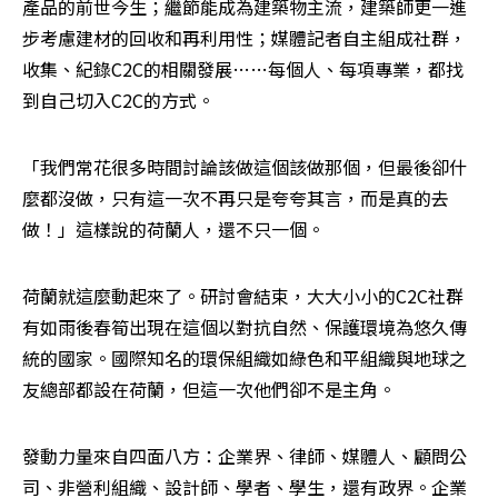
產品的前世今生；繼節能成為建築物主流，建築師更一進
步考慮建材的回收和再利用性；媒體記者自主組成社群，
收集、紀錄C2C的相關發展……每個人、每項專業，都找
到自己切入C2C的方式。 
「我們常花很多時間討論該做這個該做那個，但最後卻什
麼都沒做，只有這一次不再只是夸夸其言，而是真的去
做！」這樣說的荷蘭人，還不只一個。 
荷蘭就這麼動起來了。研討會結束，大大小小的C2C社群
有如雨後春筍出現在這個以對抗自然、保護環境為悠久傳
統的國家。國際知名的環保組織如綠色和平組織與地球之
友總部都設在荷蘭，但這一次他們卻不是主角。 
發動力量來自四面八方：企業界、律師、媒體人、顧問公
司、非營利組織、設計師、學者、學生，還有政界。企業