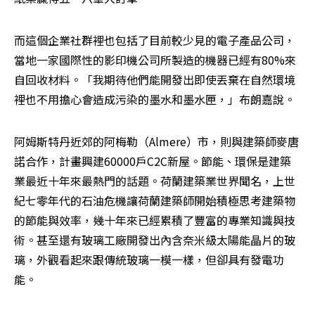
而這個企業社群裡也包括了目前較少見的電子產品公司，
當地一家國際性的影印機公司所製造的機器已經有80%來
自回收材料。「我期待他們能開發出即使丟棄在自然環境
裡也不用擔心會造成污染的墨水和墨水匣，」布朗嘉說。 
阿姆斯特丹近郊的阿梅勒（Almere）市，則與建築師麥唐
諾合作，計畫興建60000戶C2C新屋。節能、環保是建築
業最近十年來最熱門的話題。荷蘭建築業世界聞名，上世
紀七零年代的石油危機讓荷蘭建築師開始積極思考建築物
的節能與效率，幾十年來已經累積了豐富的專業知識與技
術。甚至還有玻璃工廠開發出內含奈米級太陽能晶片的玻
璃，外觀看起來跟傳統玻璃一模一樣，但卻具有發電功
能。 