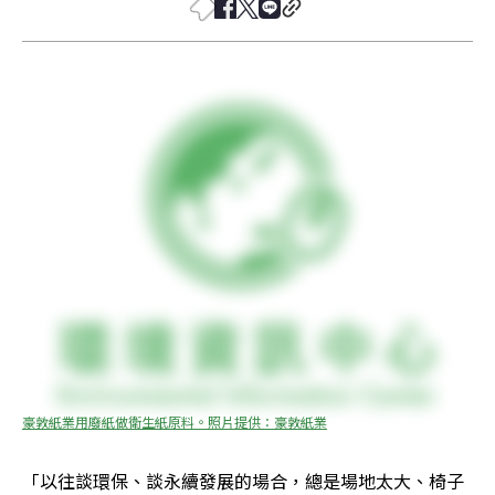
豪敦紙業用廢紙做衛生紙原料。照片提供：豪敦紙業
「以往談環保、談永續發展的場合，總是場地太大、椅子