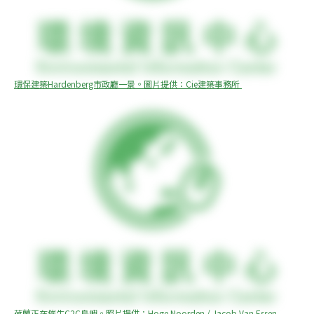
環保建築Hardenberg市政廳一景。圖片提供：Cie建築事務所 
荷蘭正在催生C2C島嶼。照片提供：Hoge Noorden / Jacob Van Essen