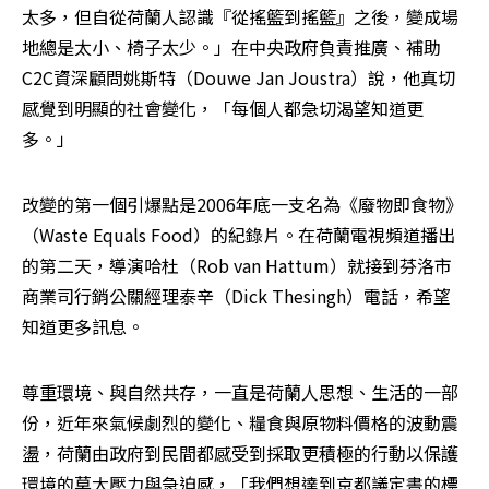
太多，但自從荷蘭人認識『從搖籃到搖籃』之後，變成場
地總是太小、椅子太少。」在中央政府負責推廣、補助
C2C資深顧問姚斯特（Douwe Jan Joustra）說，他真切
感覺到明顯的社會變化，「每個人都急切渴望知道更
多。」 
改變的第一個引爆點是2006年底一支名為《廢物即食物》
（Waste Equals Food）的紀錄片。在荷蘭電視頻道播出
的第二天，導演哈杜（Rob van Hattum）就接到芬洛市
商業司行銷公關經理泰辛（Dick Thesingh）電話，希望
知道更多訊息。 
尊重環境、與自然共存，一直是荷蘭人思想、生活的一部
份，近年來氣候劇烈的變化、糧食與原物料價格的波動震
盪，荷蘭由政府到民間都感受到採取更積極的行動以保護
環境的莫大壓力與急迫感，「我們想達到京都議定書的標