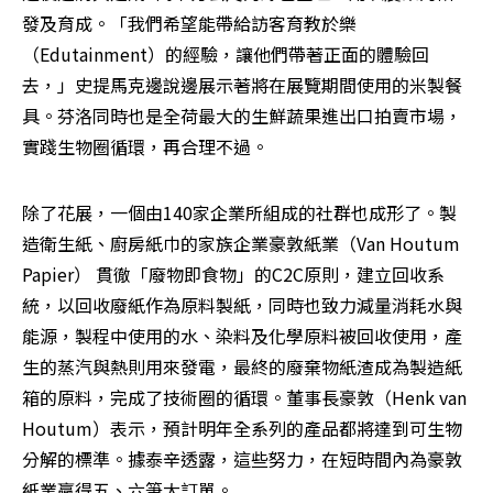
發及育成。「我們希望能帶給訪客育教於樂
（Edutainment）的經驗，讓他們帶著正面的體驗回
去，」史提馬克邊說邊展示著將在展覽期間使用的米製餐
具。芬洛同時也是全荷最大的生鮮蔬果進出口拍賣市場，
實踐生物圈循環，再合理不過。 
除了花展，一個由140家企業所組成的社群也成形了。製
造衛生紙、廚房紙巾的家族企業豪敦紙業（Van Houtum 
Papier） 貫徹「廢物即食物」的C2C原則，建立回收系
統，以回收廢紙作為原料製紙，同時也致力減量消耗水與
能源，製程中使用的水、染料及化學原料被回收使用，產
生的蒸汽與熱則用來發電，最終的廢棄物紙渣成為製造紙
箱的原料，完成了技術圈的循環。董事長豪敦（Henk van 
Houtum）表示，預計明年全系列的產品都將達到可生物
分解的標準。據泰辛透露，這些努力，在短時間內為豪敦
紙業贏得五、六筆大訂單。