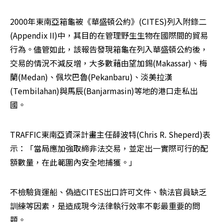
2000年東南亞箱龜被《華盛頓公約》(CITES)列入附錄二
(Appendix II)中，其目的在管理野生生物在國際間的貿易
行為。儘管如此，該報告發現箱龜在列入華盛頓公約後，
交易的情況不減反增，大多數藉由望加錫(Makassar)、梅
蘭(Medan)、佩坎巴魯(Pekanbaru)、淡美拉漢
(Tembilahan)與馬辰(Banjarmasin)等地的港口走私出
國。 
TRAFFIC東南亞資深計畫主任薛波特(Chris R. Sheperd)表
示：「當局應加強取締非法交易，並定出一實際可行的配
額數量，在此範圍內安全地捕獲。」 
不檢驗貨運船、偽造CITES出口許可文件、執法官員缺乏
訓練等因素，是造成現今法律執行效率不彰最重要的問
題。 