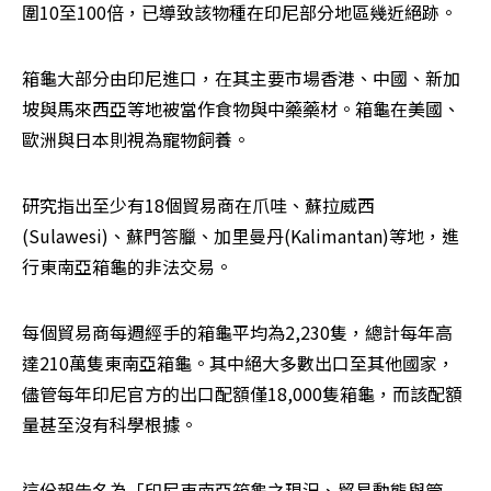
圍10至100倍，已導致該物種在印尼部分地區幾近絕跡。 
箱龜大部分由印尼進口，在其主要市場香港、中國、新加
坡與馬來西亞等地被當作食物與中藥藥材。箱龜在美國、
歐洲與日本則視為寵物飼養。 
研究指出至少有18個貿易商在爪哇、蘇拉威西
(Sulawesi)、蘇門答臘、加里曼丹(Kalimantan)等地，進
行東南亞箱龜的非法交易。 
每個貿易商每週經手的箱龜平均為2,230隻，總計每年高
達210萬隻東南亞箱龜。其中絕大多數出口至其他國家，
儘管每年印尼官方的出口配額僅18,000隻箱龜，而該配額
量甚至沒有科學根據。 
這份報告名為「印尼東南亞箱龜之現況、貿易動態與管