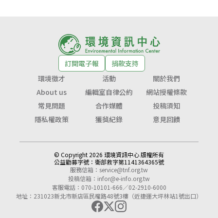
訂閱電子報
捐款支持
環境徵才
活動
關於我們
About us
編輯室自律公約
網站授權條款
常見問題
合作媒體
投稿須知
隱私權政策
獲獎紀錄
意見回饋
© Copyright 2026 環境資訊中心 版權所有
公益勸募字號：
衛部救字第1141364365號
服務信箱：
service@tnf.org.tw
投稿信箱：
infor@e-info.org.tw
客服電話：070-10101-666／02-2910-6000
地址：231023新北市新店區民權路48號3樓（近捷運大坪林站1號出口）