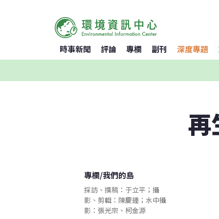
時事新聞
評論
專欄
副刊
深度專題
再
專欄
/
我們的島
採訪、撰稿：于立平；攝
影、剪輯：陳慶鍾；水中攝
影：張光宗、柯金源