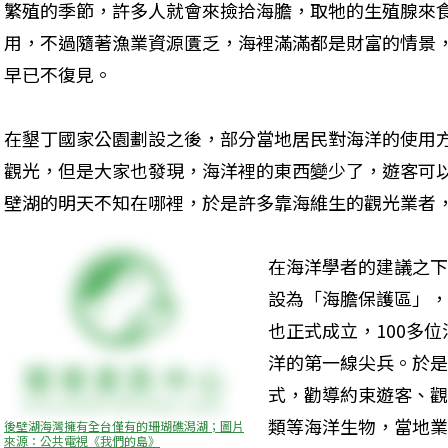
繁殖的季節，許多人就會來撿拾海膽，取牠的生殖腺來
用，不過隨著漁業資源匱乏，海裡滿滿都是財富的情景
早已不復見。
在墾丁國家公園劃設之後，部分當地居民對海洋的使用
觀光，但是大家也發現，海洋裡的東西變少了，遊客可
壁湖的明天不知在哪裡，於是許多靠海維生的觀光業者
在海洋學者的建議之下
設為「海膽保護區」，
也正式成立，100多
洋的第一線尖兵。於是
式，勸導約束遊客、觀
類等海洋生物，當地業
後壁湖海灣擁有全台僅有的珊瑚礁潟湖；圖片
來源：公共電視《我們的島》