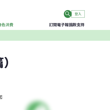
登入
綠色消費
訂閱電子報
捐款支持
篇）
起
、