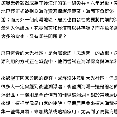
遊艇業者毅然成為守護海洋的第一線尖兵。六年過後，
地已經正式被劃為海洋資源保護示範區，海面下魚群悠
游；而另外一個南灣地區，居民也自發性的要將門前的
灣列入保護區，究竟保育和經濟可以共存嗎？而在魚多
客多的背後，又有哪些問題呢？
屏東恆春的大光社區，是台灣歌謠「思想起」的故鄉，
源利用的方式正在轉變中，他們嘗試在海洋保育與漁業
來過墾丁國家公園的遊客，或許沒注意到大光社區，但
很多人一定曾經到後壁湖浮潛，後壁湖海灣一邊是著名
浮潛區，一邊則是全台僅有的珊瑚礁潟湖。對於當地居
來說，這裡就像是自家的後院，早期居民會來這片海灣
集一些螺貝類，來加點菜或貼補家用，尤其到了馬糞海