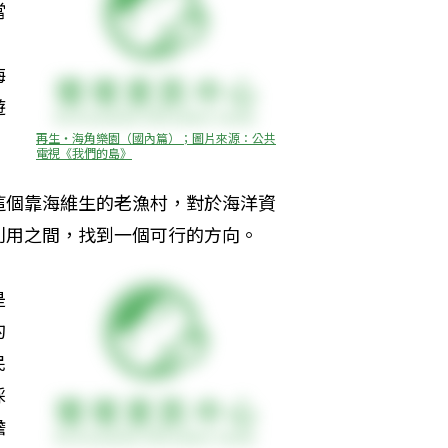
當
海
遊
再生‧海角樂園（國內篇）；圖片來源：公共
電視《我們的島》
這個靠海維生的老漁村，對於海洋資
利用之間，找到一個可行的方向。
是
的
民
採
膽