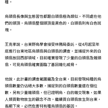
種。
烏頭翁長像與生態習性都跟白頭翁極為類似，不同處在他
們的頭頂，烏頭翁整個頭頂是黑色的，白頭翁則有白色斑
塊。
王克孝說，台東野鳥學會接受林務局委託，從4月起至年
底進行台東地區烏頭翁與白頭翁的調查，並捕捉外來的白
頭翁放回西部領域，目前確實發現了少量的白頭翁及雜頭
翁，可見烏頭翁確實面臨了基因雜化威脅。
他說，此計畫的調查範圍遍及全台東，目前發現純種的烏
頭翁數量仍佔絕大多數，捕捉到的白頭翁數量還在個位
數，另有少量雜頭翁，但已證明烏、白的雜交現象，如果
人類買動物放生的觀念不改，繼續買白頭翁放生到台東，
長期下來，必然危害特有種烏頭翁的基因。