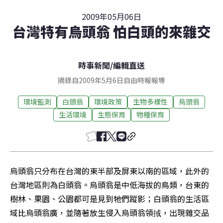
2009年05月06日
台灣特有烏頭翁 怕白頭的來雜交
時事新聞
/
編輯直送
摘錄自2009年5月6日自由時報報導
環境監測
白頭翁
環境政策
生物多樣性
烏頭翁
生活環境
生態保育
物種保育
烏頭翁只分布在台灣的東半部及屏東以南的區域，此外的
台灣地區則為白頭翁。烏頭翁是中低海拔的鳥類，台東的
樹林、果園、公園都可是見到牠們蹤影；白頭翁的生活區
域比烏頭翁廣，並隨著放生侵入烏頭翁領掝，出現雜交品