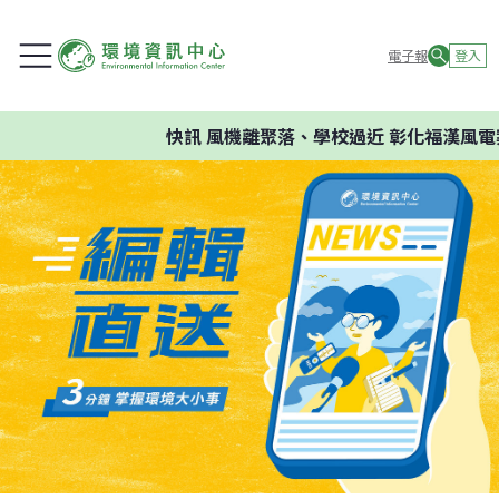
電子報
登入
快訊
風機離聚落、學校過近 彰化福漢風電