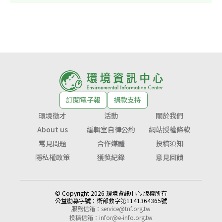
訂閱電子報
捐款支持
環境徵才
活動
關於我們
About us
編輯室自律公約
網站授權條款
常見問題
合作媒體
投稿須知
隱私權政策
獲獎紀錄
意見回饋
© Copyright 2026 環境資訊中心 版權所有
公益勸募字號：
衛部救字第1141364365號
服務信箱：
service@tnf.org.tw
投稿信箱：
infor@e-info.org.tw