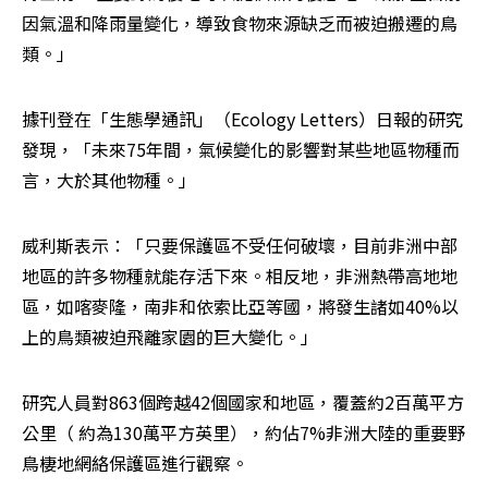
因氣溫和降雨量變化，導致食物來源缺乏而被迫搬遷的鳥
類。」
據刊登在「生態學通訊」（Ecology Letters）日報的研究
發現，「未來75年間，氣候變化的影響對某些地區物種而
言，大於其他物種。」
威利斯表示：「只要保護區不受任何破壞，目前非洲中部
地區的許多物種就能存活下來。相反地，非洲熱帶高地地
區，如喀麥隆，南非和依索比亞等國，將發生諸如40%以
上的鳥類被迫飛離家園的巨大變化。」
研究人員對863個跨越42個國家和地區，覆蓋約2百萬平方
公里（ 約為130萬平方英里），約佔7%非洲大陸的重要野
鳥棲地網絡保護區進行觀察。