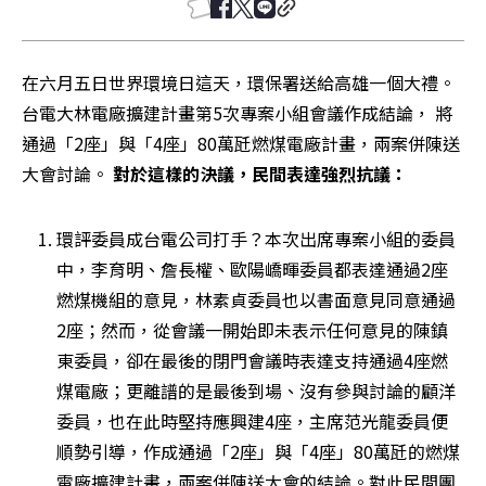
在六月五日世界環境日這天，環保署送給高雄一個大禮。 
台電大林電廠擴建計畫第5次專案小組會議作成結論， 將
通過「2座」與「4座」80萬瓩燃煤電廠計畫，兩案併陳送
大會討論。
 對於這樣的決議，民間表達強烈抗議： 
環評委員成台電公司打手？本次出席專案小組的委員
中，李育明、詹長權、歐陽嶠暉委員都表達通過2座
燃煤機組的意見，林素貞委員也以書面意見同意通過
2座；然而，從會議一開始即未表示任何意見的陳鎮
東委員，卻在最後的閉門會議時表達支持通過4座燃
煤電廠；更離譜的是最後到場、沒有參與討論的顧洋
委員，也在此時堅持應興建4座，主席范光龍委員便
順勢引導，作成通過「2座」與「4座」80萬瓩的燃煤
電廠擴建計畫，兩案併陳送大會的結論。對此民間團