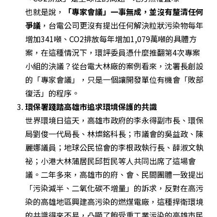
也就是說，
「專家會議」一事無成，並沒有釐清任何
爭議
，台電公司更沒有提出任何解決粒狀污染物每年
增加341噸、CO2排放每年增加1,079萬噸的具體方
案，在這種情況下，環評委員憑什麼推翻第4次專案
小組的決議？從台電大林廠的案例看來，沈署長創設
的「專家會議」，只是一個讓開發單位有機會「敗部
復活」的程序。
世界環境日這天，高雄市政府的李永得副市長、環保
局劉俊一代局長、林燦銘科長；市議會的吳益政、陳
麗娜議員；地球公民協會的李根政執行長、薛淑文執
祕；小港大林蒲居民邱哲民等人共同出席了這場會
議。二年多來，高雄市的府、會、民間團體一致提出
「污染減半、二氧化碳不增量」的訴求，反對在高污
染的高雄地區興建高污染的燃煤電廠，這種捍衛環境
的共識得來不易，凸顯了飽受重工業污染的高雄市民