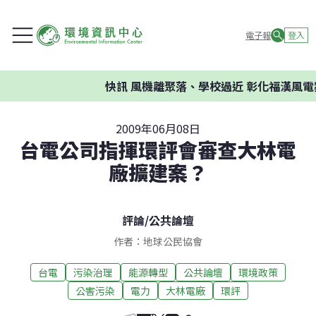
電子報
登入
快訊
風機離聚落、學校過近 彰化福漢風電
2009年06月08日
台電公司指揮環評會審查大林電
廠擴建案？
評論
/
公共論壇
作者：地球公民協會
台電
污染治理
能源轉型
公共論壇
環境政策
公害污染
電力
大林電廠
環評