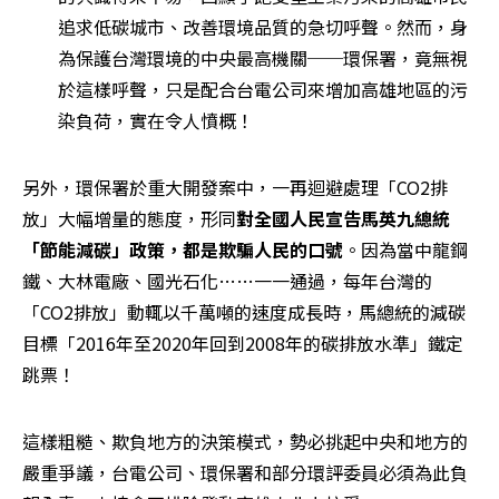
追求低碳城市、改善環境品質的急切呼聲。然而，身
為保護台灣環境的中央最高機關──環保署，竟無視
於這樣呼聲，只是配合台電公司來增加高雄地區的污
染負荷，實在令人憤概！ 
另外，環保署於重大開發案中，一再迴避處理「CO2排
放」大幅增量的態度，形同
對全國人民宣告馬英九總統
「節能減碳」政策，都是欺騙人民的口號
。因為當中龍鋼
鐵、大林電廠、國光石化……一一通過，每年台灣的
「CO2排放」動輒以千萬噸的速度成長時，馬總統的減碳
目標「2016年至2020年回到2008年的碳排放水準」鐵定
跳票！
這樣粗糙、欺負地方的決策模式，勢必挑起中央和地方的
嚴重爭議，台電公司、環保署和部分環評委員必須為此負