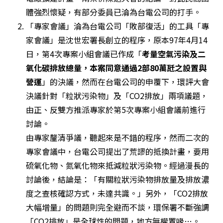
體強烈懷疑，有部分委員已淪為台電公司的打手。 
「專家會議」淪為台電公司「敗部復活」的工具「專
家會議」是沈世宏署長創立的程序，原本97年4月14
日，第4次專案小組會議已作成「
考量空氣污染及二
氧化碳排放總量，本案同意通過2部80萬瓩之設置與
營運
」的決議，然而在台電公司的申覆下，環評大會
決議針對「粒狀污染物」及「CO2排放」兩項議題，
由正、反雙方推派專家於第5次專案小組會議前進行
討論。

由專家釐清爭議，聽起來是不錯的程序，然而二次的
專家會議中，台電公司提出了荒謬的抵換計畫，要用
硫氧化物、氮氧化物來抵減粒狀污染物。經過漫長的
討論後，結論是：「有關粒狀污染物排放量及排放濃
度之查核確認方式，未達共識。」另外，「CO2排放
大幅增量」的問題則完全避而不談，環保署不斷強調
「CO2排放」是全球性的問題，地方無權置喙…。
