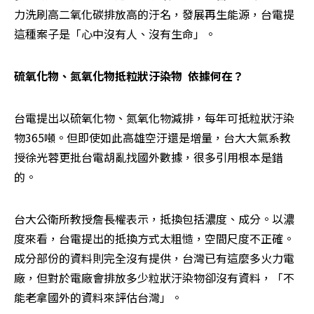
力洗刷高二氧化碳排放高的汙名，發展再生能源，台電提
這種案子是「心中沒有人、沒有生命」。
硫氧化物、氮氧化物抵粒狀汙染物  依據何在？
台電提出以硫氧化物、氮氧化物減排，每年可抵粒狀汙染
物365噸。但即使如此高雄空汙還是增量，台大大氣系教
授徐光蓉更批台電胡亂找國外數據，很多引用根本是錯
的。
台大公衛所教授詹長權表示，抵換包括濃度、成分。以濃
度來看，台電提出的抵換方式太粗慥，空間尺度不正確。
成分部份的資料則完全沒有提供，台灣已有這麼多火力電
廠，但對於電廠會排放多少粒狀汙染物卻沒有資料，「不
能老拿國外的資料來評估台灣」。