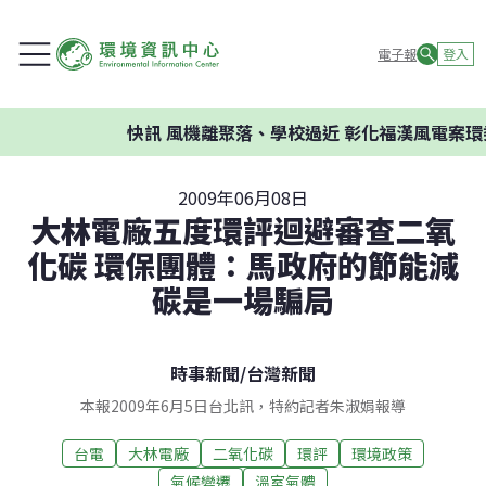
電子報
登入
快訊
風機離聚落、學校過近 彰化福漢風電案環委建議
2009年06月08日
大林電廠五度環評迴避審查二氧
化碳 環保團體：馬政府的節能減
碳是一場騙局
時事新聞
/
台灣新聞
本報2009年6月5日台北訊，特約記者朱淑娟報導
台電
大林電廠
二氧化碳
環評
環境政策
氣候變遷
溫室氣體