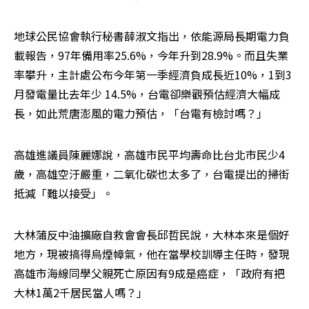
地球公民協會執行秘書薛淑文指出，依能源局長期電力負
載報告，97年備用率25.6%，今年升到28.9%。而且失業
率攀升，主計處公布今年第一季經濟負成長近10%，1到3
月發電量比去年少 14.5%，台電卻樂觀預估經濟大幅成
長，如此荒唐澎風的電力預估，「台電有檢討嗎？」
高雄進議員陳麗娜說，高雄市民平均壽命比台北市民少4
歲，高雄空汙嚴重，二氧化碳也太多了，台電提出的掃街
抵減「難以接受」。
大林蒲反中油擴廠自救會會長邱哲民說，大林本來是個好
地方，現被搞得烏煙幛氣，他在當學校訓導主任時，發現
高雄市海線同學父親死亡原因有9成是癌症，「政府有把
大林1萬2千居民當人嗎？」