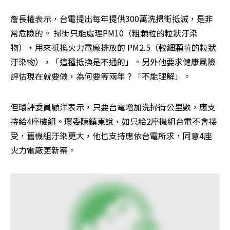
詹長權表示，台電提出每年提供300萬洗掃街抵滅，是非
常危險的。 掃街只能處理PM10（粗顆粒的粒狀汙染
物），用來抵換火力電廠排放的 PM2.5（較細顆粒的粒狀
汙染物），「這種抵換是不通的」。另外他要求健康風險
評估現在就要做，為何要等兩年？「不能理解」。
但環評委員顧洋表示，只要台電增加洗掃街公里數，應支
持給4座機組。環委陳鎮東說，如只給2座機組台電不會接
受，舊機組汙染更大，他也支持應依台電所求，同意4座
火力電廠更新案。