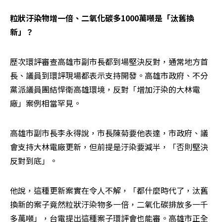
粒狀汙染物增一倍、二氧化碳多1000萬噸是「汰舊換
新」？
歷次環評審查高雄市副市長都到場堅決反對，通常地方首
長、議員到環評現場都表示支持開發。高雄市政府、不分
黨派議員團結悍衛高雄環境，反對「增加汙染的大林電
廠」案例相當罕見。
高雄市副市長李永得說，市長陳菊要他表達，市政府、議
會支持大林電廠更新，但前提是汙染要減半，「否則堅決
反對到底」。
他說，這種更新案實在令人不解，「都什麼時代了，汰舊
換新的案子竟然粒狀汙染物多一倍，二氧化碳排放多一千
多萬噸」，台電提出這種案子環評會也能審。高雄市正全