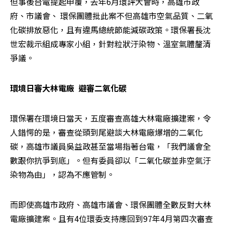
但事後台電提起申覆，去年6月環評大會時，高雄市政
府、市議會、 環保團體批此案不但高雄市空氣品質、二氧
化碳排放惡化，且有違馬總統節能減碳政策。環保署長沈
世宏裁示組成專家小組，針對粒狀汙染物、溫室氣體釐清
爭議。
環境日審大林電廠  避審二氧化碳
環保署在環境日當天，五度審查高雄大林電廠擴建案，令
人錯愕的是，審查從頭到尾避談大林電廠爆增的二氧化
碳，高雄市議員吳益政甚至當場指著台電，「我們議會全
數跟你抗爭到底」。但有委員卻以「二氧化碳並非空氣汙
染物為由」，認為不應管制。
而即使高雄市政府、高雄市議會、環保團體全數反對大林
電廠擴建案。且有4位環委支持應回到97年4月第四次審查