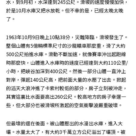
水，到9月初，水深達到245公尺。滑坡的速度慢慢加快，
於是10月水庫又把水放乾。但不幸的是，已經太晚太晚
了。
1963年10月9日晚上10點38分，災難降臨，滑坡發生了。
整個山體有5億輛標準尺寸的沙龍轎車那麼重，滑了大約
500公尺拍進水庫。滑動不斷加速，就像賽車沖出起跑線
時那麼快，山體進入水庫時的速度已經達到大約110公里/
小時，把峽谷加深到400公尺。然後一部分山體一直沖上
對岸，彈起140公尺高，把前面大量的水壓了出去。掀起
的滔天大浪沖進了卡索村較低的部分，房子立刻被沖走，
其實這裏比水面要高出260公尺。較高地方的房子幸運一
些，但大部分也被滑坡所激起的空氣衝擊波嚴重破壞。
但最壞的還在後面。被山體壓出的水漫出水庫，進入大
壩。水量太大了，有大約3千萬立方公尺溢出了壩頂。被