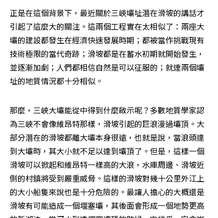
正是在這個背景下，最近關於三峽壩址潛在滑坡的講話才
引起了這麼大的關注。這兩個工程實在太相似了：兩座大
壩的建設都發生在經濟快速發展時期；都被當作挑戰現有
技術極限的當代奇跡；滑坡都是在蓄水初期就開始發生，
並逐漸加劇；人們都相信自然是可以征服的；就連兩個壩
址的地質情況都十分相似。
那麼，三峽大壩能從中得到什麼啟示呢？多數地質學家認
為三峽不會像維昂特那樣，滑坡引起的巨浪漫過壩頂。大
部分潛在的滑坡都離大壩本身很遠，也就是說，當浪頭達
到大壩時，其大小就不足以達到壩頂了。但是，這樣一個
滑坡可以掀起和維昂特一樣高的大浪，水庫周邊、滑坡近
側的村鎮將受到嚴重威脅。這樣的滑坡對幾十公里外江上
的大小船隻來說也是十分危險的。最讓人擔心的大概還是
滑坡有可能造成一個堰塞壩，其後面會形成一個地勢更高