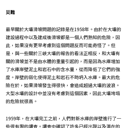
災難
最早關於大壩滑坡問題的記錄是在1958年。由於在大壩的
建設過程中以及建成後滑坡都是一個人們熟知的危險，因
此，如果沒有更早考慮到這個問題反而可能奇怪了。但
是，與一些關於三峽大壩的報告的看法正相反，和大壩有
關的滑坡並不是由水體的重量引起的，而是因為水庫增加
了水庫岸壁泥土和岩石中的含水量，從而降低了它們的強
度。岸壁的弱化使得泥土和岩石不時坍入水庫。最大的危
險在於，如果滑坡發生得很快，會造成超過大壩的波浪。
大型水壩的設計中並沒有考慮到這個因素，因此大壩垮塌
的危險就很高。
1959年，在大壩完工之前，人們對新水庫的岸壁進行了一
些很有限的調查。調查中確認了許多已經出現以及潛在的