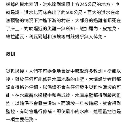
拔掉的樹木表明，洪水達到壩頂上方245公尺的地方，也
就是說，洪水比河床高出了約500公尺。巨大的洪水在毫
無預警的情況下沖進下游的村莊，大部分的遇難者都死在
了床上，對於逼近的災難一無所知。龍加羅內、皮拉戈、
維拉諾瓦、利瓦爾塔和法埃等村莊幾乎無人倖免。
教訓
災難過後，人們不可避免地會從中吸取許多教訓。從那以
後，對於任何可能修建水庫地點的山壁，大壩設計者們都
調查得格外仔細，以保證不會有任何發生災難性滑坡的可
能。在水庫蓄水過程中和完成後，水庫岸壁都得到嚴密監
控，以確保不會發生滑坡。而滑坡一旦被確認，就會得到
監控，有時會進行修補。即使最小的水庫，這種監控也是
一項主要任務。