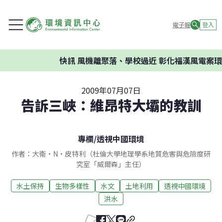
電子報
登入
快訊
風機離聚落、學校過近 彰化福漢風電案環委
2009年07月07日
告訴三峽：維昂特大壩的教訓
專欄
/
透視中國環境
作者：大衛‧N‧皮特利（杜倫大學地理學系地質危害與危險度研
究室「威爾森」主任）
水土保持
生物多樣性
水文
土地利用
透視中國環境
洪水