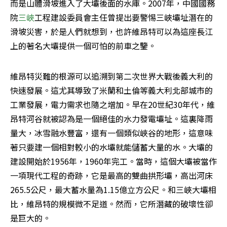
而是山體滑坡進入了大壩後面的水庫。2007年，中國國務
院
三峽
工程建設委員會主任曾提出要警惕三峽壩址潛在的
滑坡災害，於是人們就想到，也許維昂特可以為這座長江
上的著名大壩提供一個可怕的前車之鑒。
維昂特災難的根源可以追溯到第二次世界大戰後義大利的
快速發展。這尤其導致了米蘭和土倫等義大利北部城市的
工業發展，電力需求也隨之增加。早在20世紀30年代，維
昂特河谷就被認為是一個絕佳的水力發電壩址。這裏降雨
量大，冰雪融水豐富，還有一個類似峽谷的地形，這意味
著只要建一個相對較小的水壩就能儲蓄大量的水。大壩的
建設開始於1956年，1960年完工。當時，這個大壩被當作
一項現代工程的奇跡，它是最高的雙曲拱形壩，高出河床
265.5公尺，最大蓄水量為1.15億立方公尺。和三峽大壩相
比，維昂特的規模微不足道。然而，它所潛藏的破壞性卻
是巨大的。