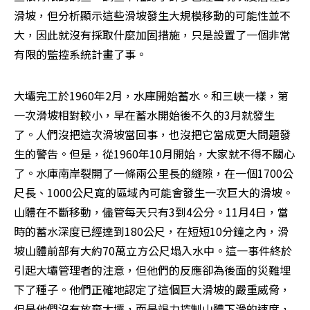
滑坡，但分析顯示這些滑坡發生大規模移動的可能性並不
大，因此就沒有採取什麼加固措施，只是設置了一個非常
有限的監控系統計畫了事。
大壩完工於1960年2月，水庫開始蓄水。和三峽一樣，第
一次滑坡相對較小，早在蓄水開始後不久的3月就發生
了。人們沒把這次滑坡當回事，也沒把它當成更大問題發
生的警告。但是，從1960年10月開始，大家就不得不關心
了。水庫南岸裂開了一條兩公里長的縫隙，在一個1700公
尺長、1000公尺寬的區域內可能會發生一次巨大的滑坡。
山體在不斷移動，儘管每天只有3到4公分。11月4日，當
時的蓄水深度已經達到180公尺，在短短10分鐘之內，滑
坡山體前部有大約70萬立方公尺塌入水中。這一事件終於
引起大壩管理者的注意，但他們的反應卻為後面的災難埋
下了種子。他們正確地認定了這個巨大滑坡的嚴重威脅，
但是他們沒有放棄大壩，而是竭力控制山體下滑的速度，