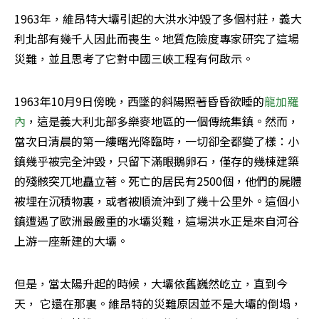
1963年，維昂特大壩引起的大洪水沖毀了多個村莊，義大
利北部有幾千人因此而喪生。地質危險度專家研究了這場
災難，並且思考了它對中國三峽工程有何啟示。
1963年10月9日傍晚，西墜的斜陽照著昏昏欲睡的
龍加羅
內
，這是義大利北部多樂麥地區的一個傳統集鎮。然而，
當次日清晨的第一縷曙光降臨時，一切卻全都變了樣：小
鎮幾乎被完全沖毀，只留下滿眼鵝卵石，僅存的幾棟建築
的殘骸突兀地矗立著。死亡的居民有2500個，他們的屍體
被埋在沉積物裏，或者被順流沖到了幾十公里外。這個小
鎮遭遇了歐洲最嚴重的水壩災難，這場洪水正是來自河谷
上游一座新建的大壩。
但是，當太陽升起的時候，大壩依舊巍然屹立，直到今
天， 它還在那裏。維昂特的災難原因並不是大壩的倒塌，