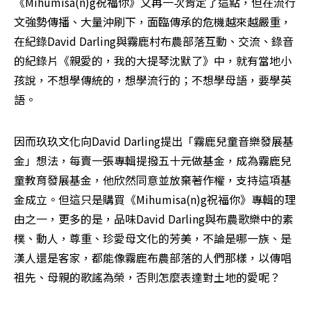
《Mihumisa(n)g祝福你》又再一次肯定了這點，但在流行
文強勢傳播、大量沖刷下，面臨傳承的危機越來越嚴重，
在紀錄David Darling與霧鹿村布農部落互動、交流、錄音
的紀錄片《親愛的，我的大提琴沈默了》中，就有當地小
孩說，不想學傳統的，想學流行的；不想學母語，要學英
語。
因而玖玖文化向David Darling提出「霧鹿兒童音樂發展基
金」想法，每賣一張專輯提撥五十元做基金，成為霧鹿兒
童教育發展基金，他欣然同意並放棄著作權，支持這項基
金成立。但這只是購買《Mihumisa(n)g祝福你》專輯的理
由之一，更多的是，品味David Darling與布農歌樂中的素
樸、動人，尊重、珍愛母文化的芳美，不論是哪一族、是
漢人還是客家，都能像霧鹿布農部落的人們那樣，以傳唱
祖先、母親的歌謠為榮，否則怎麼表達對土地的愛呢？ 