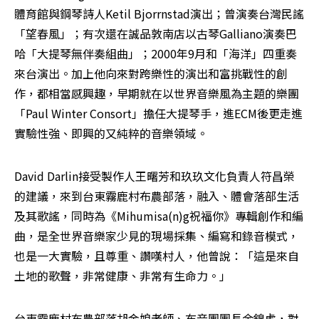
體育館與鋼琴詩人Ketil Bjorrnstad演出；曾演奏台灣民謠
「望春風」；有次還在誠品敦南店以古琴Galliano演奏巴
哈「大提琴無伴奏組曲」；2000年9月和「海洋」四重奏
來台演出。加上他向來對跨樂性的演出和富挑戰性的創
作，都相當感興趣，早期就在以世界音樂風為主題的樂團
「Paul Winter Consort」擔任大提琴手，進ECM後更走進
實驗性強、即興的又純粹的音樂領域。 
David Darlin接受製作人王曙芳和玖玖文化負責人符昌榮
的建議，來到台東霧鹿村布農部落，融入、體會落部生活
及其歌謠，同時為《Mihumisa(n)g祝福你》專輯創作和編
曲，是全世界音樂家少見的現場採集、編寫和錄音模式，
也是一大實驗，且尊重、讚嘆村人，他曾說：「這是來自
土地的歌聲，非常健康、非常有生命力。」
台東霧鹿村布農部落胡金娘老師、布音團團長余錦虎，對