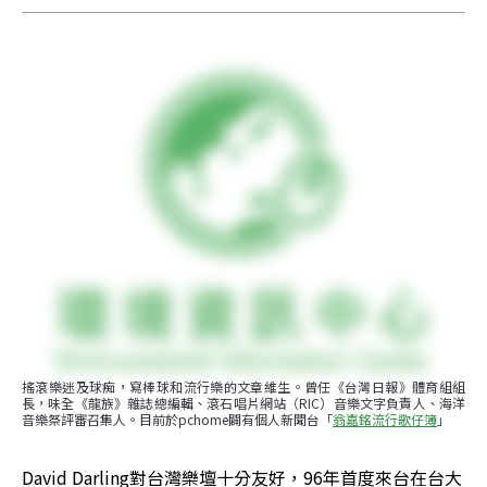
搖滾樂迷及球痴，寫棒球和流行樂的文章維生。曾任《台灣日報》體育組組
長，味全《龍族》雜誌總編輯、滾石唱片網站（RIC）音樂文字負責人、海洋
音樂祭評審召集人。目前於pchome闢有個人新聞台「
翁嘉銘流行歌仔簿
」
David Darling對台灣樂壇十分友好，96年首度來台在台大