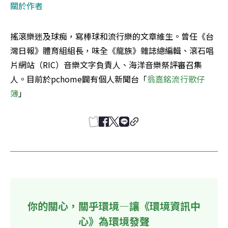
關於作者
搖滾樂迷及球痴，寫棒球和流行樂的文章維生。曾任《台
灣日報》體育組組長，味全《龍族》雜誌總編輯、滾石唱
片網站（RIC）音樂文字負責人、海洋音樂祭評審召集
人。目前於pchome闢有個人新聞台「
翁嘉銘流行歌仔
簿
」
你的關心，關乎環境—讓《環境資訊中
心》為環境發聲