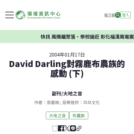
電子報
登入
快訊
風機離聚落、學校過近 彰化福漢風電案環
2004年01月17日
David Darling對霧鹿布農族的
感動 (下)
副刊
/
大地之音
作者：翁嘉銘 ; 音樂提供：玖玖文化
大地之音
布農族