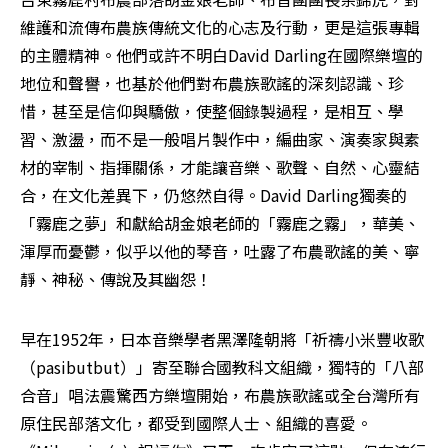
維護和流傳布農族傳統文化的心志及行動，更是這張專輯
的主體精神。他們或許不明白David Darling在國際樂壇的
地位和聲譽，也基於他們對布農族歌謠的深刻認識、珍
惜，甚至是信仰與驕傲，使整個錄製過程，是相互、學
習、激盪，而不是一般唱片製作中，編曲家、演奏家與素
材的宰制、指揮關係，才能讓音樂、歌聲、自然、心靈結
合，在文化差異下，仍悠然自得。David Darling獨奏的
「霧鹿之夢」和獻給胡金娘老師的「霧鹿之霧」，華美、
渾厚而憂鬱，似乎以他的琴音，吐露了布農歌謠的美、寧
靜、神秘、傳說及其幽怨！ 
早在1952年，日本音樂學者黑澤隆朝將「祈禱小米豐收歌
（pasibutbut）」寄至聯合國教科文組織，獨特的「八部
合音」唱法震驚西方樂壇開始，布農族歌謠或全台灣所有
原住民部落文化，都受到國際人士、組織的喜愛。