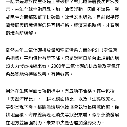
一結果是源於民生或是工業碳排？對此環保署長沈世宏表
示，去年全球金融風暴，加上油價浮動，因此不論是工業
或民生方面都降低了排碳量。沈世宏也認為，目前似乎經
濟發展與環境保護仍是互相扞格，經濟衰退時期，才看到
環境有所緩解。
雖然去年二氧化碳排放量和空氣污染方面的PSI（空氣污
染指標）平均值皆有所下降，只是對照日前台電規劃的增
設火力發電機組來看，2009年二氧化碳的排放量及空氣汙
染品質能否持續改善，有待觀察。
另外在生態層面七項指標中，有五項不合格。其中包括
「天然海岸比」、「耕地總面積比」以及「生態敏感地」
等都呈現下降。桃園縣環境保護協會執行長盧敏問道，從
耕地面積、海岸線與溼地消失等狀況來看，似乎永續發展
在地方並無強制力，未來中央是否能加強約束力。