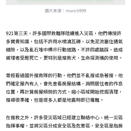
圖片來源：munch999
921第三天，許多國際救難隊陸續進入災區，他們傳授許
多寶貴知識，包括不許用水噴澆瓦礫，以免泥流塞住通氣
縫隙，以及亂石堆中標示行動道路，不許四處踏踩，造成
被埋者受壓死亡，更特別是搜救犬、生命探測儀的使用。
曾經看過國外搜救隊的行動，他們並不亂搜或急著搜，他
們確定屋內有人，會先查看房屋結構，詢問居住者的作息
位置，再計算房屋傾倒的方式，縮小區域開始挖掘清理，
搜尋很準確，但是很多人都是地震時即已罹難。
在搜救之外，許多受災區域已經建立聯絡中心，統一災區
指揮事權，並將災區分成安全區及危害區，安全區是指房