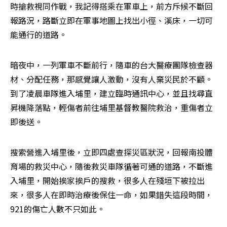
時搶救視同作戰，我記得搭乘在軍車上，前方斥候不斷回
報路況，路斷立即在軍事地圖上找出小徑、溪床，一切可
能通行的道路。
暗夜中，一列軍車不斷前行，隨車的台大醫療團隊檢查器
材、分配任務，那感覺讓人激動，沒有人棄災民於不顧。
到了凌晨車隊進入埔里，建立臨時通訊中心，並且找尋直
昇機降落點，輕傷者前往埔里基督教醫院救治，重傷者立
即後送。
搜索營進入埔里後，立即四處查探災區狀況，回報南投體
育場的救災中心，隨後救災車隊循著可通的道路，不斷進
入埔里，開始挨家挨戶的搜救，很多人在殘垣下被拉出
來，很多人在即時治療後保住一命，如果錯失這段時間，
921的傷亡人數不只如此。