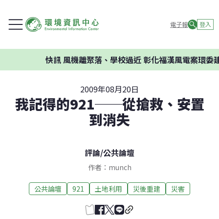
電子報
登入
快訊
風機離聚落、學校過近 彰化福漢風電案環委建議不應開
2009年08月20日
我記得的921──從搶救、安置
到消失
評論
/
公共論壇
作者：munch
公共論壇
921
土地利用
災後重建
災害