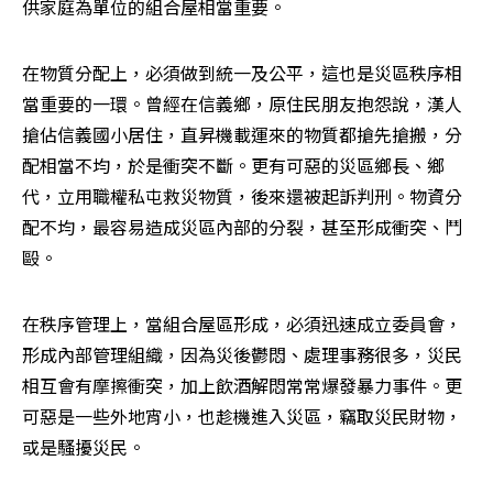
供家庭為單位的組合屋相當重要。
在物質分配上，必須做到統一及公平，這也是災區秩序相
當重要的一環。曾經在信義鄉，原住民朋友抱怨說，漢人
搶佔信義國小居住，直昇機載運來的物質都搶先搶搬，分
配相當不均，於是衝突不斷。更有可惡的災區鄉長、鄉
代，立用職權私屯救災物質，後來還被起訴判刑。物資分
配不均，最容易造成災區內部的分裂，甚至形成衝突、鬥
毆。
在秩序管理上，當組合屋區形成，必須迅速成立委員會，
形成內部管理組織，因為災後鬱悶、處理事務很多，災民
相互會有摩擦衝突，加上飲酒解悶常常爆發暴力事件。更
可惡是一些外地宵小，也趁機進入災區，竊取災民財物，
或是騷擾災民。