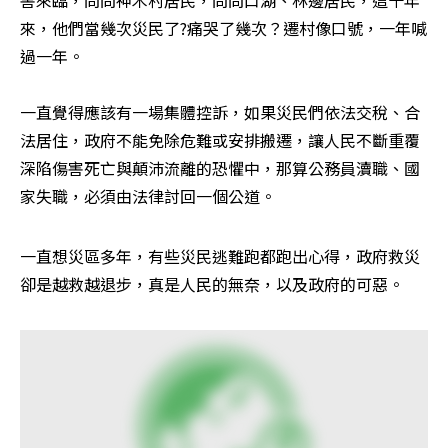
害來臨，問問神木村居民，問問口湖、林邊居民，這十年
來，他們當幾次災民了?痛哭了幾次？遷村像口號，一年喊
過一年。

一直覺得應該有一場集體控訴，如果災民們依法交稅、合
法居住，政府不能免除危難或安排搬遷，讓人民不斷重覆
深陷傷害死亡與顛沛流離的恐懼中，那算公務員瀆職、國
家失職，必須由法律討回一個公道。
一直想災區多年，有些災民逃難跑都跑出心得，政府救災
卻是越救越退步，真是人民的無奈，以及政府的可惡。