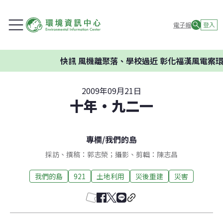
電子報
登入
快訊
風機離聚落、學校過近 彰化福漢風電案環委
2009年09月21日
十年‧九二一
專欄
/
我們的島
採訪、撰稿：郭志榮；攝影、剪輯：陳志昌
我們的島
921
土地利用
災後重建
災害