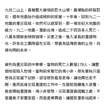
九份二山上，看著整片崩塌的巨大山坡，震爆點的碎裂巨
石，還有地面抬升造成傾斜的家屋。十年後，回到九二一
地震的重災區域，依然可以感受到，那一場世紀大地震的
威力。九二一地震，重創台灣，造成二千四百多人死亡，
八萬多間房舍傾倒毀壞。災害之後，進入漫長的重建時
光，許多志工團隊留在災區，想要為這塊悲傷的土地，找
尋光明的未來。
被列為重災區的中寮鄉，當時的死亡人數是178人，讓整
個地區陷入愁情。當時前來幫忙的馮小非，原先單純只是
想為災區留下記錄，卻沒想到看見悲傷，讓他再也走不
開，進而投身災區重建的工作中。在居民陸續進入安置，
房舍開始重建後，馮小非發現，災區重建最困難之處，不
是蓋房子安置家庭，而是產業再造，讓居民重新站起來。