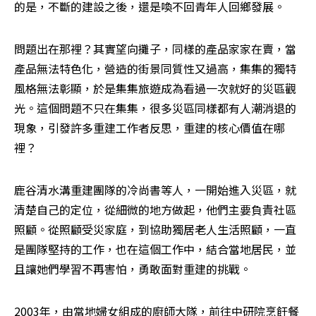
的是，不斷的建設之後，還是喚不回青年人回鄉發展。
問題出在那裡？其實望向攤子，同樣的產品家家在賣，當
產品無法特色化，營造的街景同質性又過高，集集的獨特
風格無法彰顯，於是集集旅遊成為看過一次就好的災區觀
光。這個問題不只在集集，很多災區同樣都有人潮消退的
現象，引發許多重建工作者反思，重建的核心價值在哪
裡？
鹿谷清水溝重建團隊的冷尚書等人，一開始進入災區，就
清楚自己的定位，從細微的地方做起，他們主要負責社區
照顧。從照顧受災家庭，到協助獨居老人生活照顧，一直
是團隊堅持的工作，也在這個工作中，結合當地居民，並
且讓她們學習不再害怕，勇敢面對重建的挑戰。
2003年，由當地婦女組成的廚師大隊，前往中研院烹飪餐