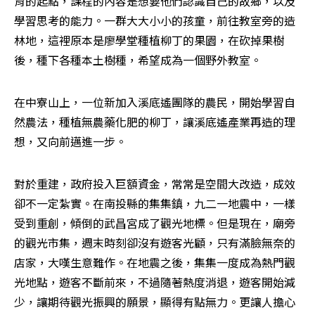
育的起點，課程的內容是想要他們認識自己的故鄉，以及
學習思考的能力。一群大大小小的孩童，前往教室旁的造
林地，這裡原本是廖學堂種植柳丁的果園，在砍掉果樹
後，種下各種本土樹種，希望成為一個野外教室。
在中寮山上，一位新加入溪底遙團隊的農民，開始學習自
然農法，種植無農藥化肥的柳丁，讓溪底遙產業再造的理
想，又向前邁進一步。
對於重建，政府投入巨額資金，常常是空間大改造，成效
卻不一定紮實。在南投縣的集集鎮，九二一地震中，一樣
受到重創，傾倒的武昌宮成了觀光地標。但是現在，廟旁
的觀光市集，週末時刻卻沒有遊客光顧，只有滿臉無奈的
店家，大嘆生意難作。在地震之後，集集一度成為熱門觀
光地點，遊客不斷前來，不過隨著熱度消退，遊客開始減
少，讓期待觀光振興的願景，顯得有點無力。更讓人擔心