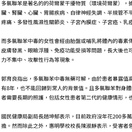
多氯聯苯是著名的的荷爾蒙干擾物質（環境荷爾蒙），
臟、腎臟、心臟、胃腸疾病、自律神經失調、半規管不
疼痛、多發性風濕性關節炎、子宮內膜症、子宮癌、乳
而多氯聯苯中毒的女性會經由胎盤或哺乳將體內的毒素
皮膚發黑、眼瞼浮腫、免疫功能受損等問題，長大後也
力不集中、攻擊性行為等現象。
郭育良指出，多氯聯苯中毒無藥可解，由於患者暴露值
有8年，也不能回歸到常人的背景值。且多氯聯苯對身
者需要長期的照護，包括女性患者第二代的健康情形，
國民健康局副局長趙坤郁表示，目前政府沒年花200多
擔。然而除此之外，惠明學校校長陳淑靜表示，受害者