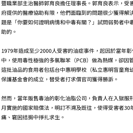
暨職業部主治醫師郭育良擔任理事長。郭育良表示，受害
府提供的醫療協助有限，他們面臨到的問題很少獲得解
題是「你要如何證明病情和中毒有關？」試問弱勢者中
助的。
1979年造成至少2000人受害的油症事件，起因於當
中，使用毒性極強的多氯聯苯（PCB）做為熱媒，卻因
這批油品的食用者包括台中惠明學校（私立惠明盲童育幼
保護基金會的成立，替受者打求償官司獲得勝訴。
然而，當年販售毒油的彰化油脂公司，負責人在入獄服刑前
月實施的國家賠償法，明訂不溯及既往，使得受害者30
痛、窘困拮挶中掙扎求生。