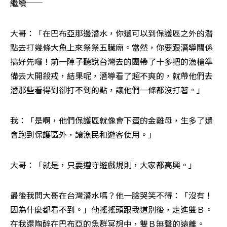
繼續──
大哥：「在巴布亞那邊潛水，你還可以到保護區之外的潛
點去打幾條大魚上來祭祭五臟廟。當然，你要跟潛導關係
搞好先囉！前一陣子聽說台灣去的團帶了十多把的漁槍準
備去大開殺戒，結果呢，潛導看了超不爽的，就帶他們去
潛那些看得到卻打不到的點，讓他們一條都沒打著。」
我：「是啊，他們保護區就像會下蛋的金雞母，生多了還
會跑到保護區外，讓漁民和遊客使用。」
大哥：「就是，只要遵守遊戲規則，大家都高興。」
最後我問大哥在台灣潛水嗎？他一臉哭笑不得：「沒有！
因為什麼都看不到。」他搖搖頭跟我道別後，走進雙Ｂ。
在我還陶醉在巴布亞的魚群冥想中，雙Ｂ無聲的遠離。