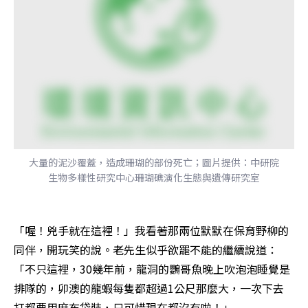
大量的泥沙覆蓋，造成珊瑚的部份死亡；圖片提供：中研院
生物多樣性研究中心珊瑚礁演化生態與遺傳研究室
「喔！兇手就在這裡！」我看著那兩位默默在保育野柳的
同伴，開玩笑的說。老先生似乎欲罷不能的繼續說道：
「不只這裡，30幾年前，龍洞的鸚哥魚晚上吹泡泡睡覺是
排隊的，卯澳的龍蝦每隻都超過1公尺那麼大，一次下去
打都要用麻布袋裝，只可惜現在都沒有啦！」