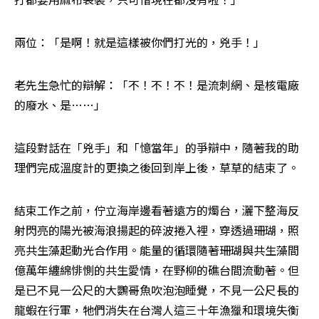
兩位：「是啊！就是這樣被你們打光的，兇手！」
老先生急忙的辯解：「不！不！不！是流刺網、是核電廠
的廢水、是……」
這段對話在「兇手」和「憶當年」的爭辯中，隨著我的助
理們完成溫度計的更換之後回到岸上後，草草的結束了。
結束工作之前，佇立海岸邊看著遠方的燭台，灑下整海反
射閃亮的陽光被海浪揚起的碎波捲入裡，穿透過珊瑚，照
亮共生藻起動光合作用。能量的循環隨著珊瑚與共生藻間
億萬年纏綿悱惻的共生愛情，在野柳的礁台間流動著。但
是已不見一公尺的大鸚哥魚吹泡泡睡覺，不見一公尺長的
龍蝦在行軍，牠們消失在台灣人這三十年漁獵和環境失衡