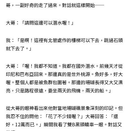
哥，一副好奇的走了過來。對話就這樣開始──
大哥：「請問這邊可以潛水喔！」
我：「是啊！這裡有北管處作的樓梯可以下去，跳過石頭
就下去了。」
大哥：「喔！我都不知道。我都在國外潛水。前幾天才從
印尼和巴布亞回來。那邊真的是世外桃源。魚好多，好大
喔。整個人都是被魚群包圍著。那邊的珊瑚長得又大又漂
亮，只是路程很遠，要坐兩天的飛機，兩天的船。」
從大哥的眼神看出來他對當地珊瑚礁景象深刻的印記。但
我忍不住的問他：「花了不少錢喔？」大哥回答：「還
好，12萬而已。」瞬間我看了雙B黑頭轎車一眼。對話又