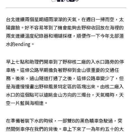
台北連續兩個星期細雨濛濛的天氣，在週日一掃而空，太
陽露臉。好不容易等到了機會能夠去野柳收回放在海裡的
兩支連續溫度紀錄器和珊瑚採樣，順便作一下今年北部潛
水的ending。
早上七點和助理們開車到了野柳核二廠的入水口路旁的停
車格。這條公路早期擔負著野柳到金山很重要的交通任
務。後來，過山隧道打通了之後，這條公路車變少了，但
是海邊慢慢畫出野柳風景特定區的區塊出來。由核二廠入
水口的這個點可以遠眺金山方向的三燭台，天氣晴時，天
空一片藍與海相連。
在準備著裝下水的時候，一部雙B的黑色轎車急駛過，突
然間倒車停在我們的背後。車上下來了一為年約五十的大