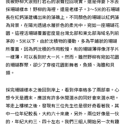
我被野柳大浪拍打岩石的浪聲拉回現實，還是得要下水去
採珊瑚樣本！野柳的海裡，還是老樣子。3～5米的石珊瑚
長在紅鈣藻建構出來的藻礁上，不同顏色的珊瑚以紅鈣藻
為背景，在陽光透過水層折色的柔光中，宛如一座珊瑚花
園。這裡活珊瑚覆蓋密度是台灣北部和東北部海域名列前
茅的。5米以下，由於沈積物的擾動，多為平鋪狀的珊瑚
所覆蓋，因為鈣沈積的作用較慢，有的珊瑚薄得像洋芋片
一樣薄，可以長到好大一片。然而，雖然野柳有宛如花園
的珊瑚群聚，卻少了穿梭花園影舞者，魚類、海膽和貝
類。
採完珊瑚樣本之後回到岸上，看到停車格多了兩部車。心
想今天是週末，應該有許多休閒潛水的同好會來潛水吧。
等走上樓梯之後，發現有三位先生也是很好奇看著我，其
中一位年紀較長，大約六十來歲，另外，兩位好像是一伙
的，年紀大約三、四十左右。我們三組人開始另一次有趣