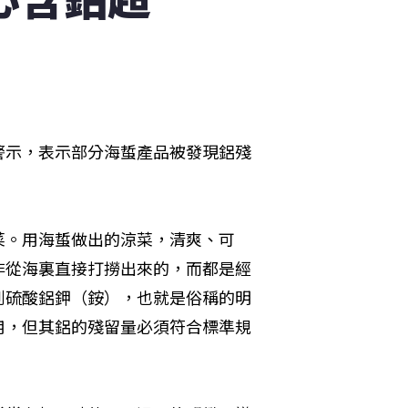
警示，表示部分海蜇產品被發現鋁殘
菜。用海蜇做出的涼菜，清爽、可
非從海裏直接打撈出來的，而都是經
到硫酸鋁鉀（銨），也就是俗稱的明
用，但其鋁的殘留量必須符合標準規