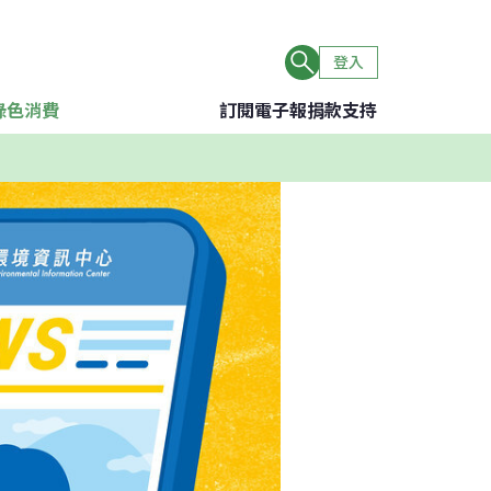
登入
綠色消費
訂閱電子報
捐款支持