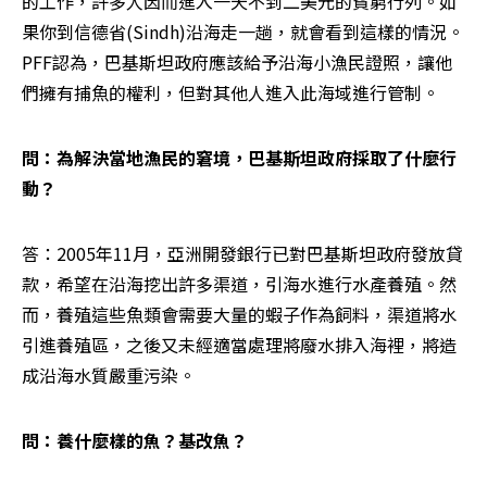
的工作，許多人因而進入一天不到二美元的貧窮行列。如
果你到信德省(Sindh)沿海走一趟，就會看到這樣的情況。
PFF認為，巴基斯坦政府應該給予沿海小漁民證照，讓他
們擁有捕魚的權利，但對其他人進入此海域進行管制。
問：為解決當地漁民的窘境，巴基斯坦政府採取了什麼行
動？
答：2005年11月，亞洲開發銀行已對巴基斯坦政府發放貸
款，希望在沿海挖出許多渠道，引海水進行水產養殖。然
而，養殖這些魚類會需要大量的蝦子作為飼料，渠道將水
引進養殖區，之後又未經適當處理將廢水排入海裡，將造
成沿海水質嚴重污染。
問：養什麼樣的魚？基改魚？