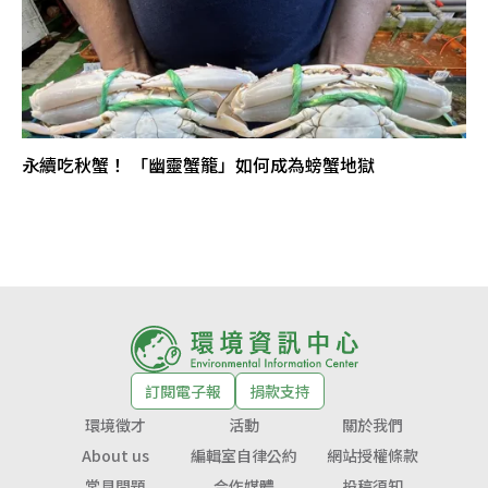
永續吃秋蟹！ 「幽靈蟹籠」如何成為螃蟹地獄
訂閱電子報
捐款支持
環境徵才
活動
關於我們
About us
編輯室自律公約
網站授權條款
常見問題
合作媒體
投稿須知