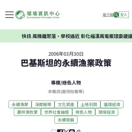
電子報
登入
快訊
風機離聚落、學校過近 彰化福漢風電案環委建議不
2006年03月30日
巴基斯坦的永續漁業政策
專欄
/
綠色人物
本報訊(謝洵怡報導)
永續漁業
深度報導
文化資產
土地利用
循環經濟
農林漁牧業
世界社會論壇
綠色人物
環境經濟
永續發展