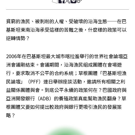
貧窮的漁民、被剝削的人權、受破壞的沿海生態──在巴
基斯坦東南沿海承受這樣的苦難之後，什麼樣的政策可以
逆轉情勢？
2006年在巴基斯坦最大城市喀拉蚩舉行的世界社會論壇亞
洲會議剛結束。會議期間，沿海漁民組成團體在會場遊
行，要求取消不公平的合約系統；草根團體「巴基斯坦漁
民論壇」（PFF）連日舉辦座談活動，邀請所有相關之利
益關係團體與會。到底公平永續的政策何在？巴國政府與
亞洲開發銀行（ADB）的養殖政策真能幫助漁民翻身？草
根團體又要如何提出較政府與銀行更吸引漁民的發展策
略？