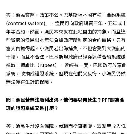
答：漁民貧窮，政策不公。巴基斯坦本國有種「合約系統 
(contract system)」，漁民可向政府購買三年、五年或十
年等合約。然而，漁民本來就在此地自由的捕魚，而且這
些貧窮的漁民根本無法負擔政府所制定的合約價格，只有
富人負擔得起。小漁民若出海捕魚，不但會受到大漁船的
干擾，而且不合法。巴基斯坦政府已經從這種合約系統賺
進數十億盧比（rupees），曾經有一度，巴國政府放棄此
系統，改換成證照系統，但現在他們又反悔，小漁民仍然
無法獲得生計的保障。
問：漁民若無法順利出海，他們要以何營生？PFF認為合
理的證照系統又是什麼？ 
答：漁民生計沒有保障，就轉而從事攤販、清潔等收入低