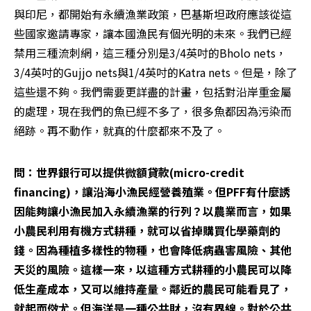
與印尼，都開始有永續漁業政策，巴基斯坦政府應該從這
些國家邀請專家，讓本國漁民有個光明的未來。我們已經
禁用三種流刺網，這三種分別是3/4英吋的Bholo nets，
3/4英吋的Gujjo nets與1/4英吋的Katra nets。但是，除了
這些還不夠。我們需要更詳盡的計畫，包括對沿岸重金屬
的處理，現在我們的魚已經不多了，很多魚都因為污染而
絕跡。再不動作，就真的什麼都來不及了。
問：世界銀行可以提供微額貸款(micro-credit 
financing)，讓沿海小漁民經營養殖業。但PFF有什麼誘
因能夠讓小漁民加入永續漁業的行列？以農業而言，如果
小農民利用有機方式耕種，就可以省掉購買化學藥劑的
錢。因為種植多樣性的物種，也會降低病蟲害風險、其他
天災的風險。這樣一來，以這種方式耕種的小農民可以降
低生產成本，又可以維持產量。鄰近的農民可能看見了，
就起而傚尤。但海洋是一種公共財，沒有界線。對於公共