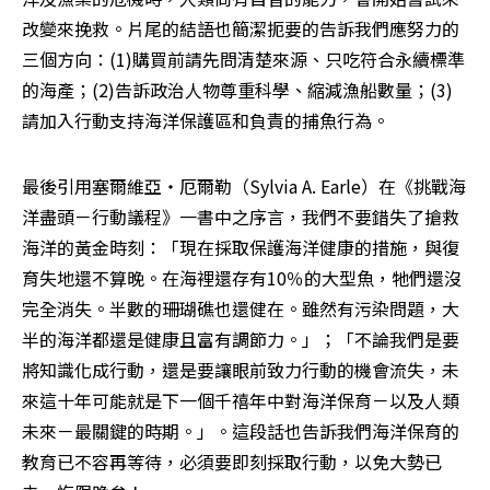
改變來挽救。片尾的結語也簡潔扼要的告訴我們應努力的
三個方向：(1)購買前請先問清楚來源、只吃符合永續標準
的海產；(2)告訴政治人物尊重科學、縮減漁船數量；(3)
請加入行動支持海洋保護區和負責的捕魚行為。
最後引用塞爾維亞‧厄爾勒（Sylvia A. Earle）在《挑戰海
洋盡頭－行動議程》一書中之序言，我們不要錯失了搶救
海洋的黃金時刻：「現在採取保護海洋健康的措施，與復
育失地還不算晚。在海裡還存有10％的大型魚，牠們還沒
完全消失。半數的珊瑚礁也還健在。雖然有污染問題，大
半的海洋都還是健康且富有調節力。」；「不論我們是要
將知識化成行動，還是要讓眼前致力行動的機會流失，未
來這十年可能就是下一個千禧年中對海洋保育－以及人類
未來－最關鍵的時期。」。這段話也告訴我們海洋保育的
教育已不容再等待，必須要即刻採取行動，以免大勢已