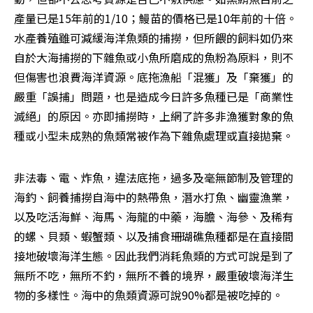
產量已是15年前的1/10；鰻苗的價格已是10年前的十倍。
水產養殖雖可減緩海洋魚類的捕撈，但所餵的飼料如仍來
自於大海捕撈的下雜魚或小魚所磨成的魚粉為原料，則不
但傷害也浪費海洋資源。底拖漁船「混獲」及「棄獲」的
嚴重「誤捕」問題，也是造成今日許多魚種已是「商業性
滅絕」的原因。亦即捕撈時，上網了許多非漁獲對象的魚
種或小型未成熟的魚類常被作為下雜魚處理或直接拋棄。
非法毒、電、炸魚，違法底拖，過多及毫無節制及管理的
海釣、飼養捕撈自海中的熱帶魚，潛水打魚、幽靈漁業，
以及吃活海鮮、海馬、海龍的中藥，海膽、海參、及稀有
的螺、貝類、蝦蟹類、以及捕食珊瑚礁魚種都是在直接間
接地破壞海洋生態。因此我們消耗魚類的方式可說是到了
無所不吃，無所不釣，無所不養的境界，嚴重破壞海洋生
物的多樣性。海中的魚類資源可說90%都是被吃掉的。