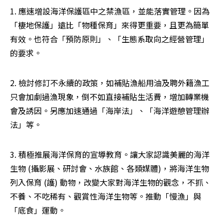
1. 應速增設海洋保護區中之禁漁區，並能落實管理。因為
「棲地保護」遠比「物種保育」來得更重要，且更為簡單
有效。也符合「預防原則」、「生態系取向之經營管理」
的要求。
2. 檢討修訂不永續的政策，如補貼漁船用油及聘外籍漁工
只會加劇過漁現象，倒不如直接補貼生活費，增加轉業機
會及誘因。另應加速通過「海岸法」、「海洋遊憩管理辦
法」等。
3. 積極推展海洋保育的宣導教育。讓大家認識美麗的海洋
生物 (攝影展、研討會、水族館、各類媒體)，將海洋生物
列入保育 (護) 動物，改變大家對海洋生物的觀念，不抓、
不養、不吃稀有、觀賞性海洋生物等。推動「慢漁」與
「底食」運動。