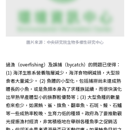
圖片來源：中央研究院生物多樣性研究中心
過漁（overfishing）及誤捕（bycatch）的問題已使得：
(1) 海洋生態系營養階層減少，海洋食物網減損，大型掠
食者大量減少。 (2) 魚體的小型化，包括捕撈尚未達成熟
體長的小魚，或是魚類本身為了求種族延續，而很快演化
出早熟早產體型小的族群較優勢等；(3) 大型魚種的數量
愈來愈少，如黑鮪、鯊、旗魚、翻車魚、石斑、鰻、石鱸
等一些成熟率較晚、生育力低的種類。政府為了要推動觀
光提振漁村經濟，非常積極地在舉辦各種魚季之促銷活
動，但卻不去思考資源是否已不敷供應。如黑鮪魚目前之