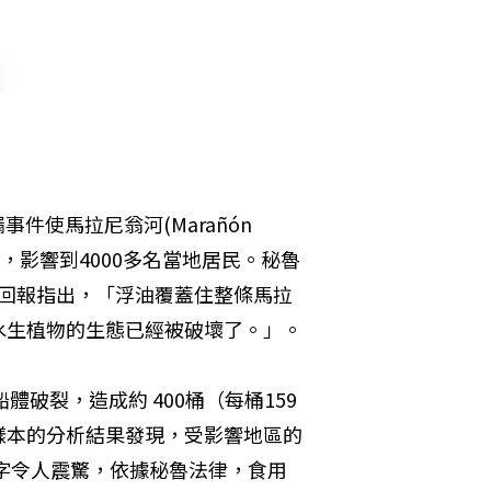
事件使馬拉尼翁河(Marañón 
倍，影響到4000多名當地居民。秘魯
德羅回報指出，「浮油覆蓋住整條馬拉
水生植物的生態已經被破壞了。」。
體破裂，造成約 400桶（每桶159
水樣本的分析結果發現，受影響地區的
間。這數字令人震驚，依據秘魯法律，食用