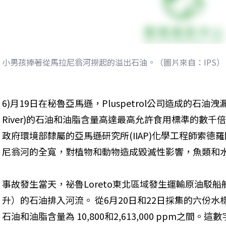
小男孩捧著從馬拉尼翁河撈起的溢出石油。（圖片來自：IPS）
6)月19日在秘魯亞馬遜，Pluspetrol公司造成的石油洩漏
River)的石油和油脂含量高達最高允許食用標準的數千
政府環境部隸屬的亞馬遜研究所(IIAP)化學工程師索
尼翁河的全寬，對植物和動物造成毀滅性影響，魚類和
事故發生當天，祕魯Loreto東北區域發生運輸原油駁船船
升）的石油排入河流。 從6月20日和22日採集的六份
石油和油脂含量為 10,800和2,613,000 ppm之