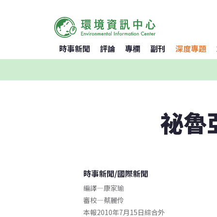
時事新聞
評論
專欄
副刊
深度專題
祕魯
時事新聞
/
國際新聞
編譯
—
康家瑜
審校
—
蔡麗伶
本報2010年7月15日綜合外