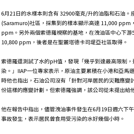
6月21日的水樣本則含有 32900毫克/升的油脂和石
(Saramuro)社區，採集到的樣本顯示高達 11,000 ppm
ppm。另外兩個索德羅視察的基地，在洩油區中心下游500
10,800 ppm，後者是在聖麗塔德卡司堤亞社區取得。 
索德羅還測試了水的pH值，發現「幾乎到達最高限制，
染。」IIAP一位專家表示，原油主要累積在小港和亞馬
時他也指出，石油公司沒有「針對河岸居民的災難應變計
份這樣的應變計劃。但索德羅強調，該公司從未提出給他
他在報告中指出，儘管洩油事件發生在6月19日週六下午
事故發生，表示居民曾食用受污染的水好幾個小時。 