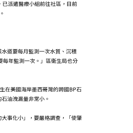
表示，已派遣醫療小組前往社區，目前
。 
 
該水道要每月監測一次水質、沉積
則要每年監測一次。」區衛生局也分
，和發生在美國海岸墨西哥灣的跨國BP石
的石油洩漏量非常小。
勿大事化小」，要嚴格調查，「使肇