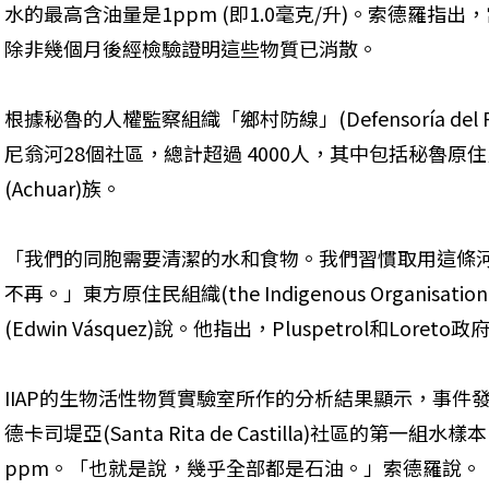
水的最高含油量是1ppm (即1.0毫克/升)。索德羅指
除非幾個月後經檢驗證明這些物質已消散。
根據秘魯的人權監察組織「鄉村防線」(Defensoría del
尼翁河28個社區，總計超過 4000人，其中包括秘魯原住民
(Achuar)族。
「我們的同胞需要清潔的水和食物。我們習慣取用這條
不再。」東方原住民組織(the Indigenous Organisation
(Edwin Vásquez)說。他指出，Pluspetrol和Lor
IIAP的生物活性物質實驗室所作的分析結果顯示，事件發
德卡司堤亞(Santa Rita de Castilla)社區的第一組水樣
ppm。「也就是說，幾乎全部都是石油。」索德羅說。 