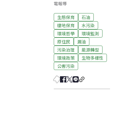
電報導
生態保育
石油
棲地保育
水污染
環境哲學
環境監測
原住民
漏油
污染治理
能源轉型
環境政策
生物多樣性
公害污染