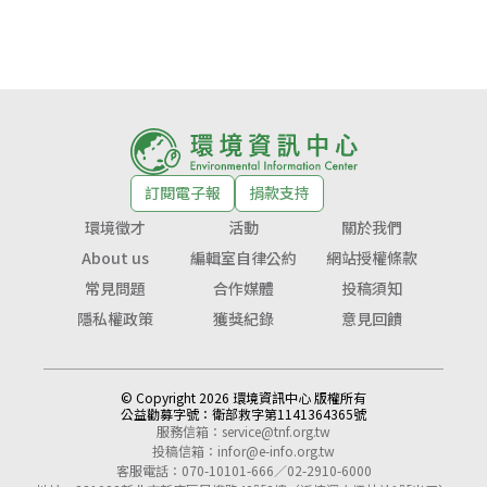
訂閱電子報
捐款支持
環境徵才
活動
關於我們
About us
編輯室自律公約
網站授權條款
常見問題
合作媒體
投稿須知
隱私權政策
獲獎紀錄
意見回饋
© Copyright 2026 環境資訊中心 版權所有
公益勸募字號：
衛部救字第1141364365號
服務信箱：
service@tnf.org.tw
投稿信箱：
infor@e-info.org.tw
客服電話：070-10101-666／02-2910-6000