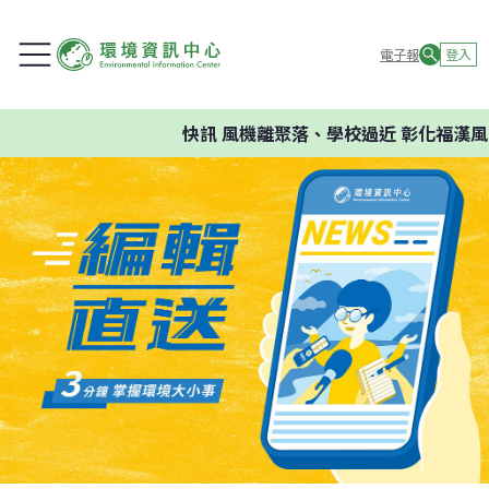
電子報
登入
快訊
風機離聚落、學校過近 彰化福漢風