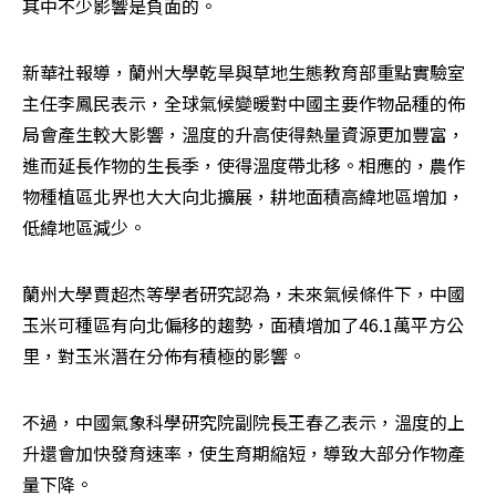
其中不少影響是負面的。
新華社報導，蘭州大學乾旱與草地生態教育部重點實驗室
主任李鳳民表示，全球氣候變暖對中國主要作物品種的佈
局會產生較大影響，溫度的升高使得熱量資源更加豐富，
進而延長作物的生長季，使得溫度帶北移。相應的，農作
物種植區北界也大大向北擴展，耕地面積高緯地區增加，
低緯地區減少。
蘭州大學賈超杰等學者研究認為，未來氣候條件下，中國
玉米可種區有向北偏移的趨勢，面積增加了46.1萬平方公
里，對玉米潛在分佈有積極的影響。
不過，中國氣象科學研究院副院長王春乙表示，溫度的上
升還會加快發育速率，使生育期縮短，導致大部分作物產
量下降。