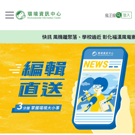
電子報
登入
快訊
風機離聚落、學校過近 彰化福漢風電案