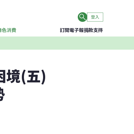
登入
綠色消費
訂閱電子報
捐款支持
境(五)
勢