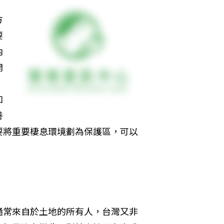
方
要
內
開
，
如
善
要將重要棲息環境劃為保護區，可以
通常來自於土地的所有人，台灣又非