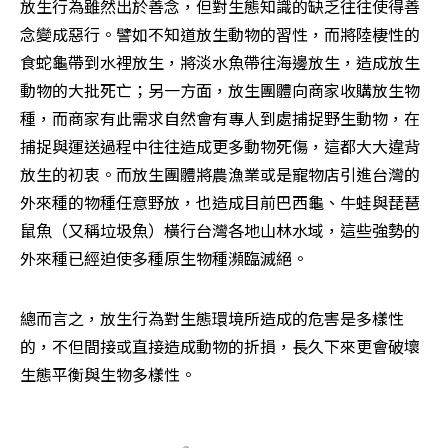
放生行為雖然出於善念，但對生態知識的缺乏往往使得善
念變成惡行。譬如不知道放生動物的習性，而將陸棲性的
食蛇龜帶到水裡放生，將淡水魚帶往海邊放生，造成放生
動物的大批死亡；另一方面，放生團體向商家收購放生物
種，而商家有此需求自然會有專人到處捕捉野生動物，在
捕捉與運送過程中往往造成更多動物死傷，這都大大違背
放生的初衷。而放生團體將農漁業或是寵物店引進台灣的
外來種的物種任意野放，也造成目前巴西龜、牛蛙與琵琶
鼠魚（又稱垃圾魚）橫行台灣各地山林水域，這些強勢的
外來種已經迫使多種原生物種瀕臨滅絕。
總而言之，放生行為對生態環境所造成的危害是多樣性
的，不但間接或直接造成動物的折損，長久下來更會破壞
生態平衡與生物多樣性。 
