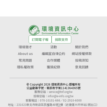
訂閱電子報
捐款支持
環境徵才
活動
關於我們
About us
編輯室自律公約
網站授權條款
常見問題
合作媒體
投稿須知
隱私權政策
獲獎紀錄
意見回饋
© Copyright 2026 環境資訊中心 版權所有
公益勸募字號：
衛部救字第1141364365號
服務信箱：
service@tnf.org.tw
投稿信箱：
infor@e-info.org.tw
客服電話：070-10101-666／02-2910-6000
地址：231023新北市新店區民權路48號3樓（近捷運大坪林站1號出口）