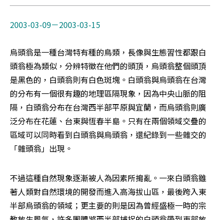
烏頭翁是一種台灣特有種的鳥類，長像與生態習性都跟白
頭翁極為類似，分辨特徵在他們的頭頂，烏頭翁整個頭頂
是黑色的，白頭翁則有白色斑塊。白頭翁與烏頭翁在台灣
的分布有一個很有趣的地理區隔現象，因為中央山脈的阻
隔，白頭翁分布在台灣西半部平原與宜蘭，而烏頭翁則廣
泛分布在花蓮、台東與恆春半島。只有在兩個領域交疊的
區域可以同時看到白頭翁與烏頭翁，還紀錄到一些雜交的
「雜頭翁」出現。
不過這種自然現象逐漸被人為因素所搗亂。一來白頭翁雖
著人類對自然環境的開發而進入高海拔山區，最後跨入東
半部烏頭翁的領域；更主要的則是因為曾經盛極一時的宗
教放生風氣，許多團體將西半部捕捉的白頭翁帶到東部放