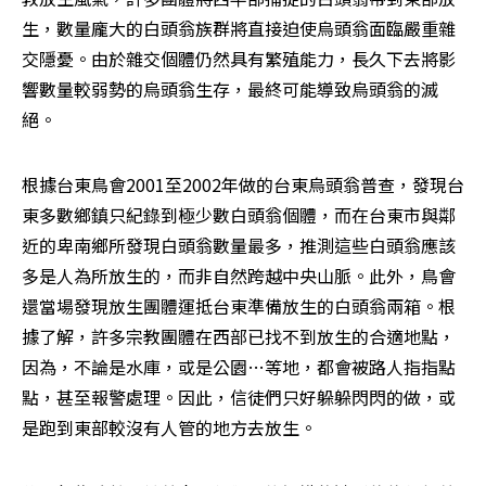
生，數量龐大的白頭翁族群將直接迫使烏頭翁面臨嚴重雜
交隱憂。由於雜交個體仍然具有繁殖能力，長久下去將影
響數量較弱勢的烏頭翁生存，最終可能導致烏頭翁的滅
絕。
根據台東鳥會2001至2002年做的台東烏頭翁普查，發現台
東多數鄉鎮只紀錄到極少數白頭翁個體，而在台東市與鄰
近的卑南鄉所發現白頭翁數量最多，推測這些白頭翁應該
多是人為所放生的，而非自然跨越中央山脈。此外，鳥會
還當場發現放生團體運抵台東準備放生的白頭翁兩箱。根
據了解，許多宗教團體在西部已找不到放生的合適地點，
因為，不論是水庫，或是公園…等地，都會被路人指指點
點，甚至報警處理。因此，信徒們只好躲躲閃閃的做，或
是跑到東部較沒有人管的地方去放生。