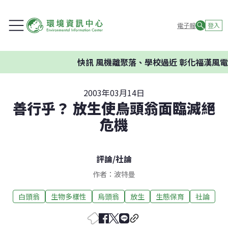
電子報
登入
快訊
風機離聚落、學校過近 彰化福漢風電
2003年03月14日
善行乎？ 放生使烏頭翁面臨滅絕
危機
評論
/
社論
作者：波特曼
白頭翁
生物多樣性
烏頭翁
放生
生態保育
社論