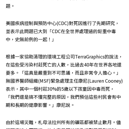
題。
美國疾病控制與預防中心(CDC)對死因進行了先期研究，
並表示此問題已大到「CDC在全世界處理過的鉛重中毒
中，史無前例的一起！」
根據一家協助清理的環境工程公司TerraGraphics的說法，
在這些受污染村莊死亡的人數，比過去40年在世界各地還
要多。「這真是嚴重到不可思議，而且非常令人擔心。」
無國界醫師組織(MSF)緊急處理主任康尼(Lauren Cooney)
表示，其中一個村莊30%的5歲以下孩童因中毒而死，
「我們還是搞不懂完整的原因，我們預估這些村民會有中
期和長期的健康影響。」康尼說。
由於這場災難，札母法拉州所有的礦區都被禁止數月。儘