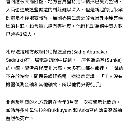
管回應被大雨阻擋，地方官員堅持污染情形已受到控制，
大雨也造成這些偏遠的村莊難以深入。但是新起的污染案
例還是不停地被報導。無國界醫生最近發現另外兩座有礦
區的村莊，鉛含量已達有害程度，他們也認為總中毒人數
已超過3萬人。
札母法拉地方政府特助撒達烏奇(Sadiq Abubakar 
Sadauki)在一場電話訪問中提到，一座名為桑基(Sunke)
的小鎮，鉛污染程度非常高，大多死亡都在那裡。「問題
不在於淘金，問題是處理過程」撒達烏奇說，「工人沒有
機器偵測金礦和其他礦物，所以他們只得徒手」。
北奈及利亞的地方政府在今年3月第一次被警示此問題，
當時許多札母法拉的Bukkuyum 和 Anka區的幼童突然抽
蓄然後死亡。