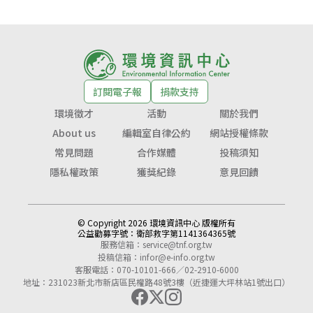
訂閱電子報
捐款支持
環境徵才
活動
關於我們
About us
編輯室自律公約
網站授權條款
常見問題
合作媒體
投稿須知
隱私權政策
獲獎紀錄
意見回饋
© Copyright 2026 環境資訊中心 版權所有
公益勸募字號：
衛部救字第1141364365號
服務信箱：
service@tnf.org.tw
投稿信箱：
infor@e-info.org.tw
客服電話：070-10101-666／02-2910-6000
地址：231023新北市新店區民權路48號3樓（近捷運大坪林站1號出口）