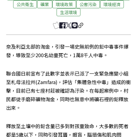
公共衛生
礦業
環境政策
公害污染
環境經濟
生活環境
奈及利亞北部的淘金，引發一場史無前例的鉛中毒事件爆
發，導致至少200名幼童死亡，1萬8千人中毒。
聯合國日前宣布了此數字並表示已派了一支緊急應變小組
至札母法拉州(Zamfara)，評估「集體急性中毒」造成的衝
擊，目前已有七座村莊被確認為汙染。在每起案例中，村
民都徒手磨碎礦物淘金，同時也無意中將礦石裡的鉛釋放
出來。
釋放至土壤中的鉛含量已多到對孩童致命，大多數的死者
都是5歲以下，同時引發耳聾，眼盲，腦損傷和肌肉問