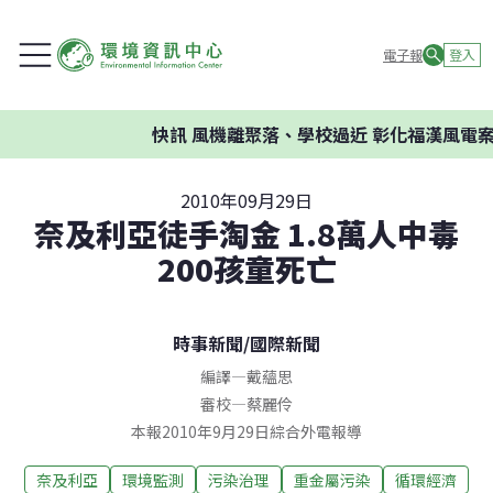
電子報
登入
快訊
風機離聚落、學校過近 彰化福漢風電案
2010年09月29日
奈及利亞徒手淘金 1.8萬人中毒
200孩童死亡
時事新聞
/
國際新聞
編譯
—
戴蘊思
審校
—
蔡麗伶
本報2010年9月29日綜合外電報導
奈及利亞
環境監測
污染治理
重金屬污染
循環經濟