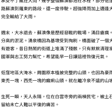
承受不了瘋狂大雨，幾乎整個蘇澳都泡在水裡，部分低
路蘇澳到羅東的路段，還一度停駛。超強降雨加上適逢
完全輸給了大雨。
週末，大水退去，蘇澳像是歷經惡戰的戰場，滿目瘡痍
分高的淤泥。湧泉橋因為基墩受到掏刷，橋面破了一個
有遊客，昔日熱鬧的街道上堆滿了殘骸，只有默默清理
國軍與志工努力幫忙，希望能早一日讓這裡恢復元氣。
低窪地區大淹水，周圍原本植披完整的山頭，也因為豪
東禿一塊，西禿一塊的癩痢山頭。就在離冷泉不遠的山
生死一瞬，天人永隔，位在白雲寺旁的兩棟民宅，被土
留給未亡人難以平復的痛苦。