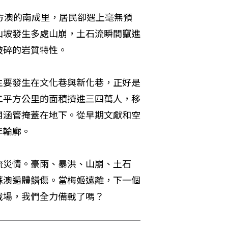
方澳的南成里，居民卻遇上毫無預
山坡發生多處山崩，土石流瞬間竄進
破碎的岩質特性。
主要發生在文化巷與新化巷，正好是
二平方公里的面積擠進三四萬人，移
用涵管掩蓋在地下。從早期文獻和空
年輪廓。
流災情。豪雨、暴洪、山崩、土石
蘇澳遍體鱗傷。當梅姬遠離，下一個
戰場，我們全力備戰了嗎？