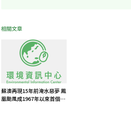
相關文章
蘇澳再現15年前淹水惡夢 鳳
凰颱風成1967年以來首個11
月登陸颱