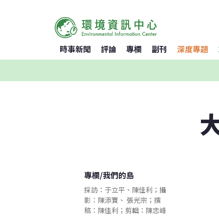
時事新聞
評論
專欄
副刊
深度專題
專欄
/
我們的島
採訪：于立平、陳佳利；攝
影：陳添寶、 張光宗；撰
稿：陳佳利；剪輯：陳忠峰