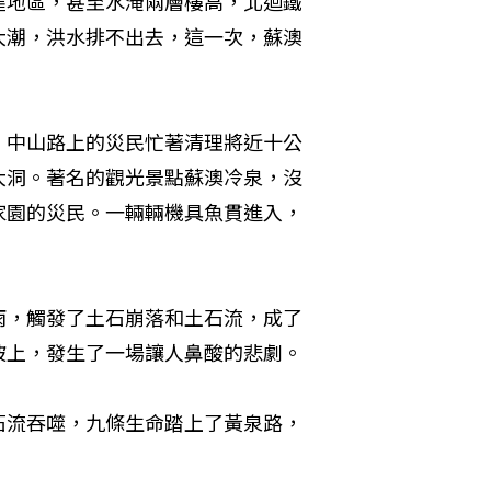
窪地區，甚至水淹兩層樓高，北迴鐵
大潮，洪水排不出去，這一次，蘇澳
。中山路上的災民忙著清理將近十公
大洞。著名的觀光景點蘇澳冷泉，沒
家園的災民。一輛輛機具魚貫進入，
雨，觸發了土石崩落和土石流，成了
坡上，發生了一場讓人鼻酸的悲劇。
石流吞噬，九條生命踏上了黃泉路，