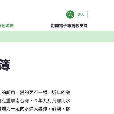
登入
綠色消費
訂閱電子報
捐款支持
簿
上的颱風，變的更不一樣，近年的颱
拉克重擊南台灣，今年九月凡那比水
破壞力十足的水彈大轟炸，蘇澳，慘