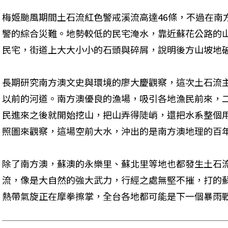
梅姬颱風期間土石流紅色警戒溪流高達46條，不過在南
警的綜合災難。地勢較低的民宅淹水，靠近蘇花公路的
民宅，街道上大大小小的石頭與碎屑，說明後方山坡地
長期研究南方澳文史與環境的廖大慶觀察，這次土石流
以前的河道。南方澳優良的漁場，吸引各地漁民前來，
民進來之後就開始挖山，把山弄得陡峭，還把水系整個
照圖來觀察，這場空前大水，沖出的是南方澳地理的百
除了南方澳，蘇澳的永樂里、蘇北里等地也都發生土石
流，像是大自然的強大武力，行經之處無堅不摧，打的
熱帶氣旋正在摩拳擦掌，全台各地都可能是下一個暴雨