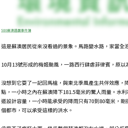
580蘇澳遇襲事件簿
這是蘇澳居民從來沒看過的景象。馬路變水路，家當全泡在
10月13號形成的梅姬颱風，一路西行肆虐菲律賓，原
沒想到它耍了一記回馬槍，與東北季風產生共伴效應，
點，一小時之內在蘇澳降下181.5毫米的驚人雨量。水
道設計容量，一小時能承受的降雨只有70到80毫米，剛
個都市，可以承受這樣的洪水。