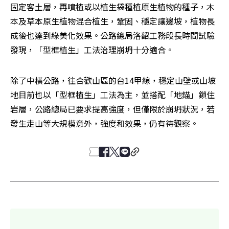
固定客土層，再噴植或以植生袋種植原生植物的種子，木
本及草本原生植物混合植生，鞏固、穩定讓邊坡，植物長
成後也達到綠美化效果。公路總局洛韶工務段長時間試驗
發現，「型框植生」工法治理崩坍十分適合。
除了中橫公路，往合歡山區的台14甲線，穩定山壁或山坡
地目前也以「型框植生」工法為主，並搭配「地錨」鎖住
岩層，公路總局已要求提高強度，但僅限於崩坍狀況，若
發生走山等大規模意外，強度和效果，仍有待觀察。