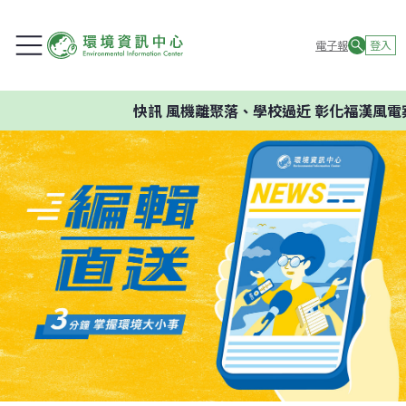
電子報
登入
快訊
風機離聚落、學校過近 彰化福漢風電