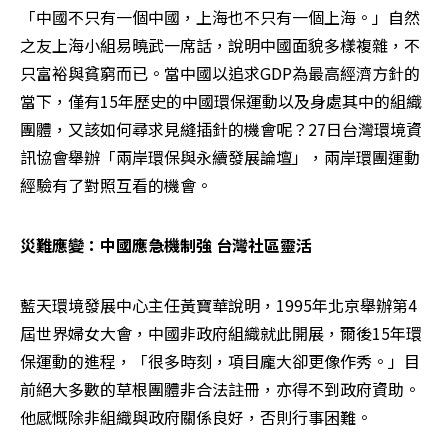
「中國不只有一個中國，上海也不只有一個上海。」自然
之友上海小組易曉武一席話，說明中國面貌多樣複雜，不
只富裕與貧窮而已。當中國以追求GDP為最高經濟方針的
當下，僅有15年歷史的中國環保運動以及身處其中的組織
團體，又該如何尋求見縫插針的機會呢？27日台灣環境資
訊協會舉辦「兩岸環保與永續發展論壇」，兩岸環團運動
經驗有了對照互看的機會。
災難應變：中國應急機制強 台灣社區靈活
藍天環境發展中心主任黃寶華說明，1995年北京舉辦第4
屆世界婦女大會，中國非政府組織就此開展，爾後15年環
保運動的進程，「很多時刻，項目龐大卻更像作秀。」目
前絕大多數的草根團體非合法註冊，亦得不到政府資助。
他感慨除非組織與政府關係良好，否則行事困難。