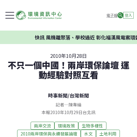
電子報
登入
快訊
風機離聚落、學校過近 彰化福漢風電案環委建
2010年10月28日
不只一個中國！兩岸環保論壇 運
動經驗對照互看
時事新聞
/
台灣新聞
記者
—
陳韋綸
本報2010年10月29日台北訊
兩岸交流
環境政策
生物多樣性
2010兩岸環保與永續發展論壇
水文
土地利用