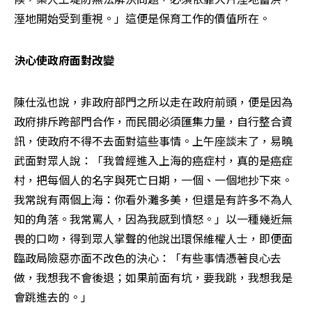
溼地開始受到重視。」這便是保育工作的價值所在。
決心使政府面對改變
陳仕泓也說，非政府部門之所以走在政府前頭，便是因為
政府排斥跨部門合作，而民間必須匯集力量，自行整合資
訊，使政府不得不去面對這些事情。上午座談末了，易曉
武面對眾人說：「我曾經進入上海的癌症村，真的是癌症
村，把每個人的名字與死亡日期，一個、一個地抄下來。
我常說有兩個上海：你看外灘多美，但還是有許多不為人
知的角落。我常罵人，因為我感到憤怒。」以一種幾近無
畏的口吻，得到眾人掌聲的他說出環保維權人士，即便面
臨政局險惡亦面不改色的決心：「有些事情憑著良心去
做，我想我不會後退；如果前面有坑，要我跳，我想我是
會跳進去的。」