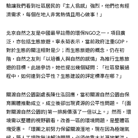
驗讓我們看到社區居民的『主人翁感」強烈，他們也有經
濟需求，每個在地人非常熱情且用心做事！」
北京自然之友是中國最早註冊的環保NGO之一，項目廣
泛，亦包括生態旅遊。寧永菊表示，當前政府注重GDP，
對於生態的關注相對是少；而生態旅遊的概念，仍在初
階，自然之友則「以培養人與自然的感情」為推行生態旅
遊的目標。此趟參訪，她也提出幾個疑問：「社區發展過
程中，如何達到公平性？生態建設的評定標準在哪？」
關渡自然公園副處長陳仕泓回應，當初關渡自然公園由保
育團體推動成立，成立後卻出現資源的公平性問題。「(面
對關渡自然公園的)第一排房價漲了一倍以上。」然而，環
境需以整體的視野觀看，改善一區的環境問題，是整體區
塊受惠。「環團之前努力保留關渡溼地，現在因為極端氣
候，築人工堤防無法解決問題，必須依靠大片溼地蓄洪，