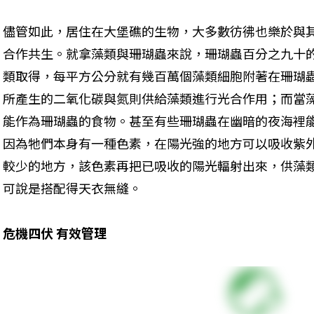
儘管如此，居住在大堡礁的生物，大多數彷彿也樂於與
合作共生。就拿藻類與珊瑚蟲來說，珊瑚蟲百分之九十
類取得，每平方公分就有幾百萬個藻類細胞附著在珊瑚
所產生的二氧化碳與氮則供給藻類進行光合作用；而當
能作為珊瑚蟲的食物。甚至有些珊瑚蟲在幽暗的夜海裡
因為牠們本身有一種色素，在陽光強的地方可以吸收紫
較少的地方，該色素再把已吸收的陽光輻射出來，供藻
可說是搭配得天衣無縫。
危機四伏 有效管理