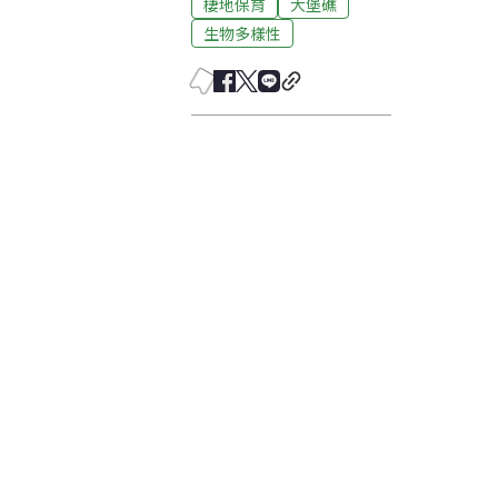
棲地保育
大堡礁
生物多樣性