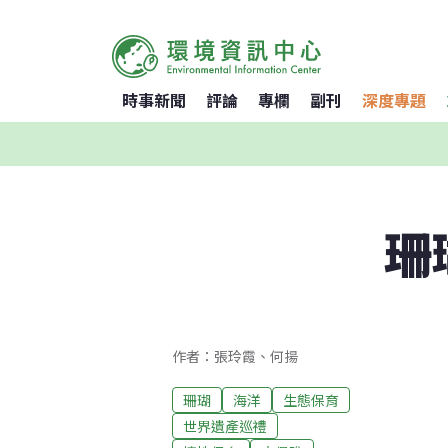
時事新聞
評論
專欄
副刊
深度專題
珊
作者：張玲霞、何揚
珊瑚
海洋
生態保育
世界遺產巡禮