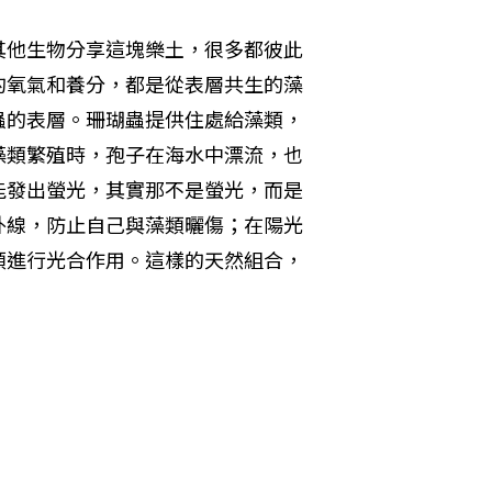
其他生物分享這塊樂土，很多都彼此
的氧氣和養分，都是從表層共生的藻
蟲的表層。珊瑚蟲提供住處給藻類，
藻類繁殖時，孢子在海水中漂流，也
能發出螢光，其實那不是螢光，而是
外線，防止自己與藻類曬傷；在陽光
類進行光合作用。這樣的天然組合，