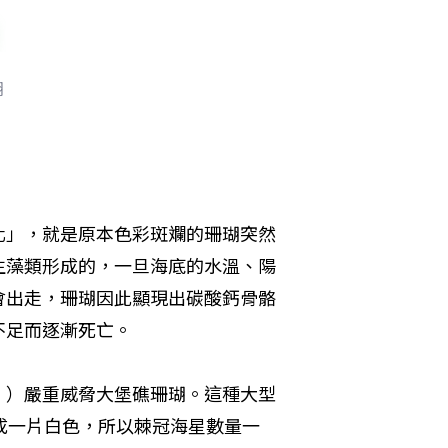
瑚
化」，就是原本色彩斑斕的珊瑚突然
生藻類形成的，一旦海底的水溫、陽
會出走，珊瑚因此顯現出碳酸鈣骨骼
不足而逐漸死亡。
」）嚴重威脅大堡礁珊瑚。這種大型
成一片白色，所以棘冠海星數量一