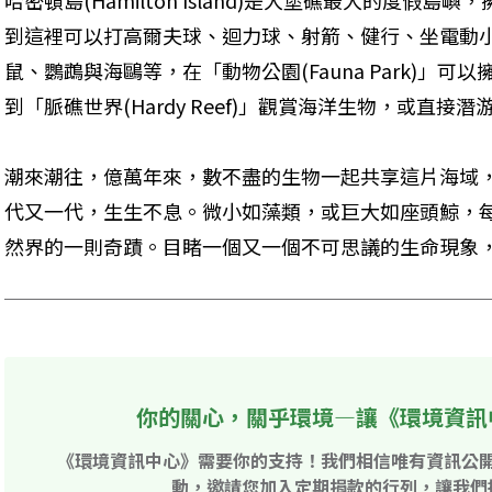
哈密頓島(Hamilton Island)是大堡礁最大的度假
到這裡可以打高爾夫球、迴力球、射箭、健行、坐電動
鼠、鸚鵡與海鷗等，在「動物公園(Fauna Park)」
到「脈礁世界(Hardy Reef)」觀賞海洋生物，或直接
潮來潮往，億萬年來，數不盡的生物一起共享這片海域
代又一代，生生不息。微小如藻類，或巨大如座頭鯨，
然界的一則奇蹟。目睹一個又一個不可思議的生命現象
你的關心，關乎環境—讓《環境資訊
《環境資訊中心》需要你的支持！我們相信唯有資訊公
動，邀請您加入定期捐款的行列，讓我們