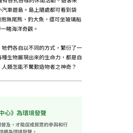
島嶼，擁有各式各樣的休閒活動。遊客來
小汽車遊島。島上隨處都可看到袋
可以擁抱無尾熊、釣大魚，還可坐玻璃船
潛游一睹海洋奇觀。
，牠們各自以不同的方式，繁衍了一
每種生物展現出來的生命力，都是自
，人類怎能不驚歎造物者之神奇？
中心》為環境發聲
開普及，才能促成民眾的參與和行
持續為環境發聲。