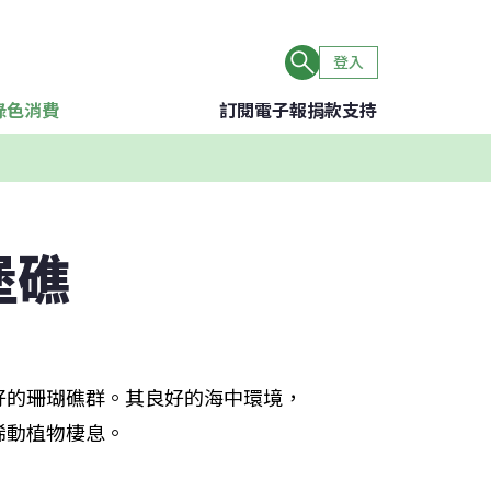
登入
綠色消費
訂閱電子報
捐款支持
堡礁
好的珊瑚礁群。其良好的海中環境，
稀動植物棲息。