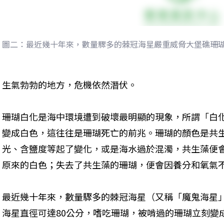
圖二：最近幾十年來，數量驟多的棘冠海星嚴重威脅大堡礁珊
生氣勃勃的地方，危機依然潛伏。
珊瑚白化是海中環境遭到破壞最明顯的現象，所謂「白
變成白色，這往往是珊瑚死亡的前兆。珊瑚的顏色是共
光、含鹽度等起了變化，或是海水過於混濁，共生藻便
原來的白色；失去了共生藻的珊瑚，便會因養分和氧氣
最近幾十年來，數量驟多的棘冠海星（又稱「魔鬼海星
海星直徑可達80公分，嗜吃珊瑚，被啃過的珊瑚立刻變