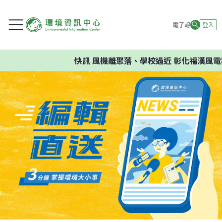
電子報
登入
快訊
風機離聚落、學校過近 彰化福漢風電