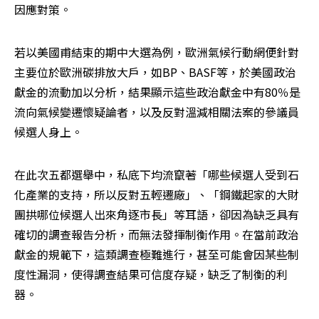
因應對策。
若以美國甫結束的期中大選為例，歐洲氣候行動網便針對
主要位於歐洲碳排放大戶，如BP、BASF等，於美國政治
獻金的流動加以分析，結果顯示這些政治獻金中有80％是
流向氣候變遷懷疑論者，以及反對溫減相關法案的參議員
候選人身上。
在此次五都選舉中，私底下均流竄著「哪些候選人受到石
化產業的支持，所以反對五輕遷廠」、「鋼鐵起家的大財
團拱哪位候選人出來角逐市長」等耳語，卻因為缺乏具有
確切的調查報告分析，而無法發揮制衡作用。在當前政治
獻金的規範下，這類調查極難進行，甚至可能會因某些制
度性漏洞，使得調查結果可信度存疑，缺乏了制衡的利
器。