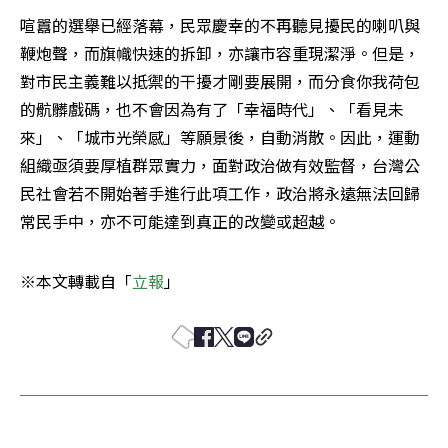
喧囂的選舉已經落幕，民眾慶幸的不再聽見擾民的喇叭與
鞭炮聲，而旗幟快速的拆卸，亦讓市容重現潔淨。但是，
對市民主義難以抵禦的干擾才剛要展開，而分食你我荷包
的骯髒戲碼，也不會因為有了「幸福時代」、「看見未
來」、「城市光榮感」等願景後，自動消散。因此，運動
組織亟須要厚植群眾實力，面對政治做有效監督，台灣公
民社會若不開始著手進行此項工作，政治將永遠無法回歸
常民手中，亦不可能達到真正的改變或超越。
※本文轉載自「
立報
」