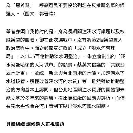
為「黑斧幫」，呼籲選民不要投給列名在反推薦名單的候
選人。（圖文／郭晉瑋）
筆者亦須自我檢討的是，身為長期關注淡水河議題以及核
能議題的團體，卻在此次選戰中，沒有將這2個議題置入
政治議程中。面對郝龍斌研擬的「成立『淡水河管理
局』，以5年5百億推動淡水河整治」，朱立倫劃出的「淡
水河曼哈頓的大河城市」的願景，蔡英文倡議的「共飲翡
翠水計畫」，並統一新北與台北兩地的水價。加速污水下
水道接管，積極改善淡水河的水質」等，雖然對於推動整
治的方向基本上認同，但台北地區關注水資源的團體卻未
能立基於多年來的經驗，提出更細緻的回應與評析，而僅
有獨木舟協會在河川管制下點出淡水河親水問題。
具體組織 讓候選人正視議題