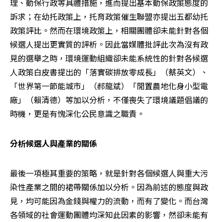
理、動保行政等具體措施，進而提出基本動保政策態度的
訴求；在幼托政策上，托育政策催生聯盟亦提出五都幼托
政策評比。然而在環境政策上，相關團體卻未能針對各個
候選人提出更實質的評析。因此當媒體批評此次為沒有政
見的選舉之時，環境運動組織卻未能系統性的針對各候選
人政策白皮書提出的「落實碳排放零成長」（蔡英文）、
「世界第一節能城市」（郝龍斌）「閒置農地化身小型電
廠」（賴清德）等加以分析，不僅喪失了環境議題倡議的
時機，更是有愧深化公民意識之職責。
分析候選人與產業的關係
最後一項極其重要的策略，就是針對各個候選人與重大污
染性產業之間的裙帶關係加以分析。因為前述的態度與政
見，均可能因為金錢與權力的流動，而有了變化。而台灣
各領域的社會運動團體均深知此因素的影響，然卻未能有