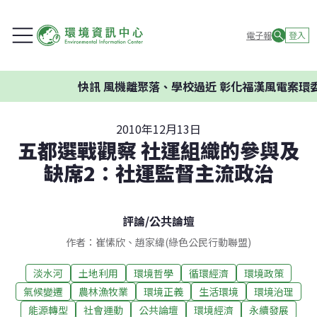
電子報
登入
快訊
風機離聚落、學校過近 彰化福漢風電案環委建
2010年12月13日
五都選戰觀察 社運組織的參與及
缺席2：社運監督主流政治
評論
/
公共論壇
作者：崔愫欣、趙家緯(綠色公民行動聯盟)
淡水河
土地利用
環境哲學
循環經濟
環境政策
氣候變遷
農林漁牧業
環境正義
生活環境
環境治理
能源轉型
社會運動
公共論壇
環境經濟
永續發展