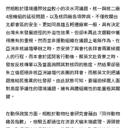
然相較於環境邊際效益較小的淡水河議題，核一與核二廠
4座機組的延役問題，以及核四廠各項弊病，不僅攸關台
北都會區的安全，更如同高雄五輕遷廠案一般，具有決定
台灣未來發展途徑的外溢性效果，但卻未再此次選戰中獲
得應有的重視。然而並非運動組織在議題上毫無作為，在
亞洲非核論壇舉辦之時，亦安排了與會代表拜會兩黨候選
人的行程，而本會於諾努客行動後，蔡英文赴貢寮之時，
發放反核傳單以及當面詢問其對核四的態度。然結果卻是
朱立倫拒絕非核亞洲論壇代表團的拜會，而蔡英文則把議
題推給民進黨的社發部。由此狀態可知，要逼迫候選人面
對高度爭議性的環境議題，擁有具體組織性的能量極其關
鍵。
在動保政策方面，相較於動物社會研究會藉由「同伴動物
痛苦指數」，檢驗五都過往在流浪犬貓末端處理、源頭管