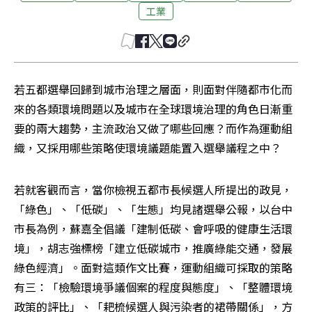
工業
若五都選舉回歸到城市治理之層面，則面對伴隨都市化而
來的各類環境問題以及城市在全球環境治理的角色日漸重
要的兩大趨勢，主流政治又做了哪些回應？而作為運動組
織，又採用哪些策略使環境議題能置入選舉議程之中？
若就客觀而言，當你檢視五都市長候選人所提出的政見，
「綠色」、「低碳」、「生態」均見諸選舉公報，以台中
市長為例，蘇嘉全倡議「建制低碳、會呼吸的健康生活環
境」，胡志強標榜「建立低碳城市，推廣綠能交通，發展
綠色經濟」。面對這類作文比賽，運動組織可採取的策略
有三：「檢驗環境爭議個案的程度與態度」、「整體環境
政策的評比」、「耙梳候選人與污染者的裙帶關係」，方