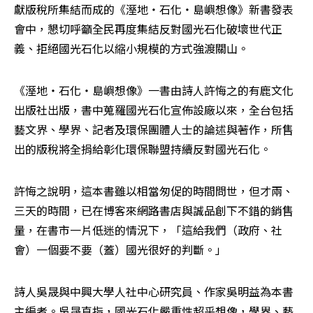
獻版稅所集結而成的《溼地‧石化‧島嶼想像》新書發表
會中，懇切呼籲全民再度集結反對國光石化破壞世代正
義、拒絕國光石化以縮小規模的方式強渡關山。
《溼地‧石化‧島嶼想像》一書由詩人許悔之的有鹿文化
出版社出版，書中蒐羅國光石化宣佈設廠以來，全台包括
藝文界、學界、記者及環保團體人士的論述與著作，所售
出的版稅將全捐給彰化環保聯盟持續反對國光石化。
許悔之說明，這本書雖以相當匆促的時間問世，但才兩、
三天的時間，已在博客來網路書店與誠品創下不錯的銷售
量，在書市一片低迷的情況下，「這給我們（政府、社
會）一個要不要（蓋）國光很好的判斷。」
詩人吳晟與中興大學人社中心研究員、作家吳明益為本書
主編者。吳晟直指，國光石化嚴重性超乎想像，學界、藝