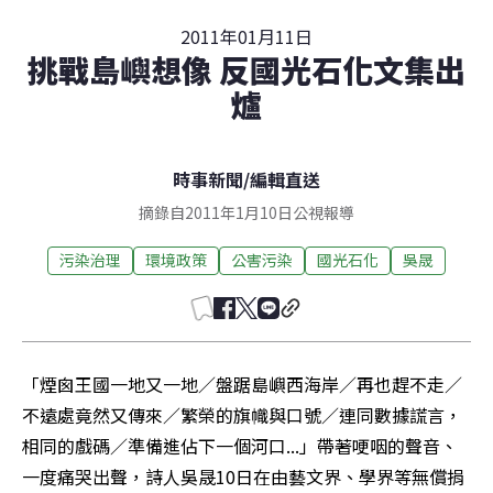
2011年01月11日
挑戰島嶼想像 反國光石化文集出
爐
時事新聞
/
編輯直送
摘錄自2011年1月10日公視報導
污染治理
環境政策
公害污染
國光石化
吳晟
「煙囪王國一地又一地／盤踞島嶼西海岸／再也趕不走／
不遠處竟然又傳來／繁榮的旗幟與口號／連同數據謊言，
相同的戲碼／準備進佔下一個河口...」帶著哽咽的聲音、
一度痛哭出聲，詩人吳晟10日在由藝文界、學界等無償捐