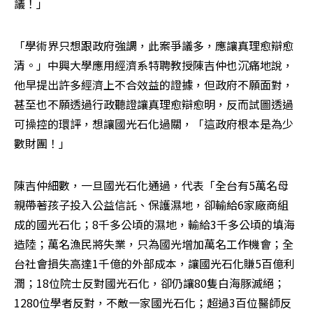
議！」
「學術界只想跟政府強調，此案爭議多，應讓真理愈辯愈
清。」中興大學應用經濟系特聘教授陳吉仲也沉痛地說，
他早提出許多經濟上不合效益的證據，但政府不願面對，
甚至也不願透過行政聽證讓真理愈辯愈明，反而試圖透過
可操控的環評，想讓國光石化過關，「這政府根本是為少
數財團！」
陳吉仲細數，一旦國光石化通過，代表「全台有5萬名母
親帶著孩子投入公益信託、保護濕地，卻輸給6家廠商組
成的國光石化；8千多公頃的濕地，輸給3千多公頃的填海
造陸；萬名漁民將失業，只為國光增加萬名工作機會；全
台社會損失高達1千億的外部成本，讓國光石化賺5百億利
潤；18位院士反對國光石化，卻仍讓80隻白海豚滅絕；
1280位學者反對，不敵一家國光石化；超過3百位醫師反