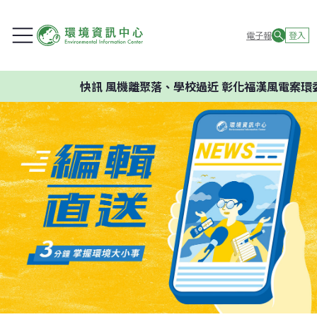
電子報
登入
快訊
風機離聚落、學校過近 彰化福漢風電案環委