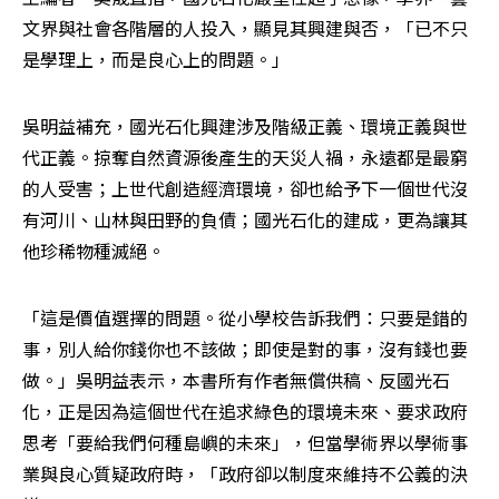
文界與社會各階層的人投入，顯見其興建與否，「已不只
是學理上，而是良心上的問題。」
吳明益補充，國光石化興建涉及階級正義、環境正義與世
代正義。掠奪自然資源後產生的天災人禍，永遠都是最窮
的人受害；上世代創造經濟環境，卻也給予下一個世代沒
有河川、山林與田野的負債；國光石化的建成，更為讓其
他珍稀物種滅絕。
「這是價值選擇的問題。從小學校告訴我們：只要是錯的
事，別人給你錢你也不該做；即使是對的事，沒有錢也要
做。」吳明益表示，本書所有作者無償供稿、反國光石
化，正是因為這個世代在追求綠色的環境未來、要求政府
思考「要給我們何種島嶼的未來」，但當學術界以學術事
業與良心質疑政府時，「政府卻以制度來維持不公義的決