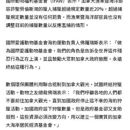
國際動物福利基金會（IFAW）表示，加拿大漁業暨海洋部
容許聖勞倫斯灣的獵人捕獵超過規定數量近20%，超過捕
獵規定數量並沒有任何罰責，而漁業暨海洋部官員也沒有
調整目前的捕獵數量以反應濫捕的情形。
國際愛護動物基金會海豹運動負責人佛羅瑞斯表示：「做
為國際愛護動物基金會，我們的角色是告訴全世界這件殘
忍行為正在上演，並且鼓勵大眾對加拿大政府施壓，永遠
終結這種行為。」
數個環保團體利用聯合抵制到加拿大觀光，試圖終結狩獵
活動。動物之友總裁佛瑞表示：「我們呼籲各地的人們都
不要前往加拿大觀光，直到加國政府停止這不幸的海豹狩
獵活動。加國政府設下狩獵數量，但是政府基金卻又支助
殺戮，這些資源必須改變方向，用以建立一個實質的加拿
大海岸居民經濟基金會。」