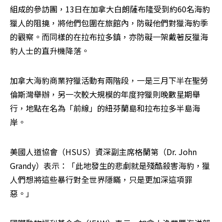
組成的參訪團，13日在加拿大白朗薩布隆受到約60名海豹
獵人的阻撓，將他們包圍在旅館內，防礙他們對獵海豹季
的觀察。而同樣的在拉布拉多鎮，亦防礙一架戴著反獵海
豹人士的直升機降落。
加拿大海豹商業狩獵活動有兩階段，一是三月下半在聖勞
倫斯灣舉辦，另一次較大規模的年度狩獵則晚數星期舉
行，地點在名為「前線」的紐芬蘭島和拉布拉多半島海
岸。
美國人道協會（HSUS）資深副主席格蘭第（Dr. John 
Grandy）表示：「此地發生的悲劇就是殘酷殺害海豹，獵
人們想將這些暴行對全世界隱瞞，只是更加深這項罪
惡。」